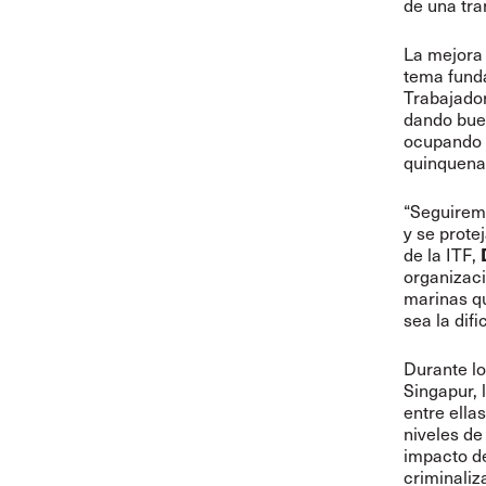
de una tra
La mejora
tema funda
Trabajador
dando buen
ocupando u
quinquena
“Seguiremo
y se prote
de la ITF,
organizaci
marinas qu
sea la difi
Durante lo
Singapur, 
entre ella
niveles de
impacto de
criminaliz