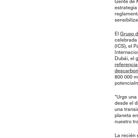
Gente de 
estrategi
reglamenta
sensibiliz
El
Grupo d
celebrada 
(ICS), el 
Internacio
Dubái, el 
referencia
descarbon
800 000 m
potencialm
“Urge una 
desde el d
una transi
planeta en
nuestro tr
La recién 