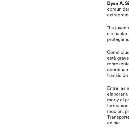
Dyan A. 
comunidad
extraordin
“La juvent
sin hablar
protegiend
Como ciuda
está grave
representa
coordinamo
transición
Entre las 
elaborar u
mar y el p
formación 
moción, pr
Transport
en pie.