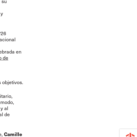
 su
 y
P26
acional
lebrada en
o de
 objetivos.
tario,
e modo,
y al
al de
e,
Camille