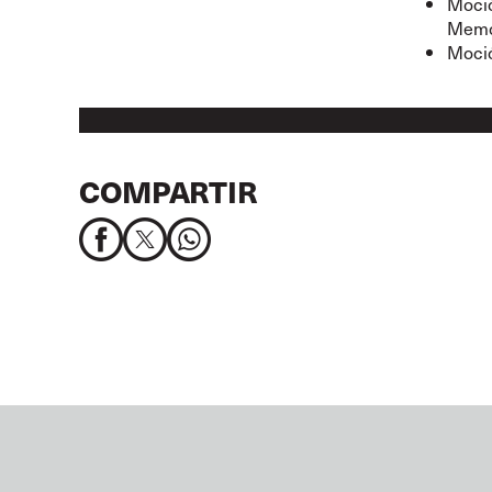
Moció
Memor
Moció
COMPARTIR