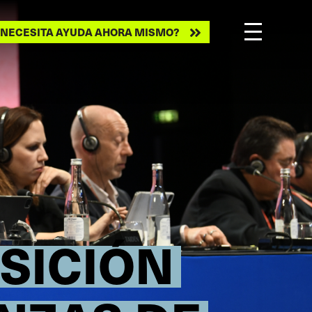
ecesita
NECESITA AYUDA AHORA MISMO?
ayuda
ahora
mismo?
SICIÓN