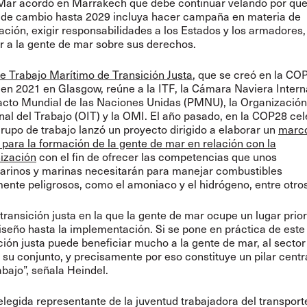
Mar acordó en Marrakech que debe continuar velando por que
a de cambio hasta 2029 incluya hacer campaña en materia de
ción, exigir responsabilidades a los Estados y los armadores,
ar a la gente de mar sobre sus derechos.
e Trabajo Marítimo de Transición Justa
, que se creó en la CO
en 2021 en Glasgow, reúne a la ITF, la Cámara Naviera Intern
Pacto Mundial de las Naciones Unidas (PMNU), la Organización
nal del Trabajo (OIT) y la OMI. El año pasado, en la COP28 ce
grupo de trabajo lanzó un proyecto dirigido a elaborar un
marc
 para la formación de la gente de mar en relación con la
ización
con el fin de ofrecer las competencias que unos
arinos y marinas necesitarán para manejar combustibles
ente peligrosos, como el amoniaco y el hidrógeno, entre otros
transición justa en la que la gente de mar ocupe un lugar priori
iseño hasta la implementación. Si se pone en práctica de est
ción justa puede beneficiar mucho a la gente de mar, al sector 
 su conjunto, y precisamente por eso constituye un pilar centr
abajo”, señala Heindel.
elegida representante de la juventud trabajadora del transport