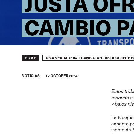
JUSTA OF
CAMBIO P
Breadcrumb
UNA VERDADERA TRANSICIÓN JUSTA OFRECE E
HOME
NOTICIAS
17 OCTOBER 2024
Estos trab
menudo suf
y bajos n
La búsqued
aspecto pr
Gente de 