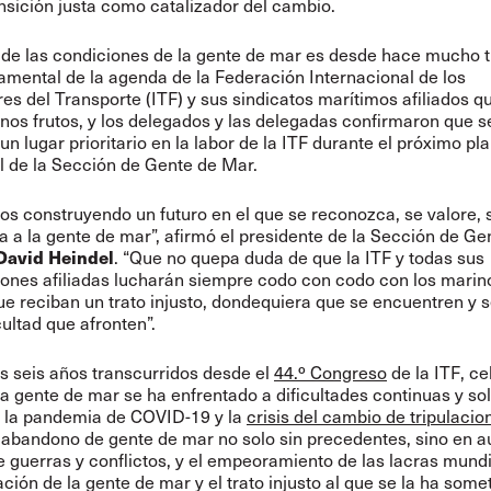
nsición justa como catalizador del cambio.
 de las condiciones de la gente de mar es desde hace mucho 
mental de la agenda de la Federación Internacional de los
es del Transporte (ITF) y sus sindicatos marítimos afiliados q
os frutos, y los delegados y las delegadas confirmaron que s
n lugar prioritario en la labor de la ITF durante el próximo pl
l de la Sección de Gente de Mar.
s construyendo un futuro en el que se reconozca, se valore, 
ja a la gente de mar”, afirmó el presidente de la Sección de G
David Heindel
. “Que no quepa duda de que la ITF y todas sus
ones afiliadas lucharán siempre codo con codo con los marino
e reciban un trato injusto, dondequiera que se encuentren y 
cultad que afronten”.
s seis años transcurridos desde el
44.º Congreso
de la ITF, c
la gente de mar se ha enfrentado a dificultades continuas y so
s la pandemia de COVID-19 y la
crisis del cambio de tripulacio
 abandono de gente de mar no solo sin precedentes, sino en a
 guerras y conflictos, y el empeoramiento de las lacras mundi
ación de la gente de mar y el trato injusto al que se la ha some