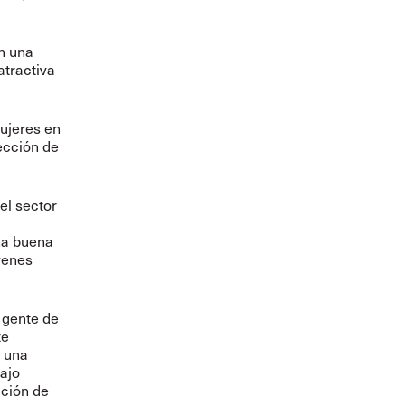
n una
atractiva
ujeres en
ección de
el sector
una buena
óvenes
 gente de
te
, una
bajo
cción de