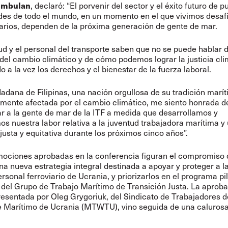
Simbulan
, declaró: “El porvenir del sector y el éxito futuro de p
es de todo el mundo, en un momento en el que vivimos desaf
arios, dependen de la próxima generación de gente de mar.
ud y el personal del transporte saben que no se puede hablar d
 del cambio climático y de cómo podemos lograr la justicia cli
o a la vez los derechos y el bienestar de la fuerza laboral.
dana de Filipinas, una nación orgullosa de su tradición marí
mente afectada por el cambio climático, me siento honrada d
r a la gente de mar de la ITF a medida que desarrollamos y
s nuestra labor relativa a la juventud trabajadora marítima y
 justa y equitativa durante los próximos cinco años”.
mociones aprobadas en la conferencia figuran el compromiso 
na nueva estrategia integral destinada a apoyar y proteger a l
ersonal ferroviario de Ucrania, y priorizarlos en el programa pi
del Grupo de Trabajo Marítimo de Transición Justa. La aproba
esentada por Oleg Grygoriuk, del Sindicato de Trabajadores d
e Marítimo de Ucrania (MTWTU), vino seguida de una caluros