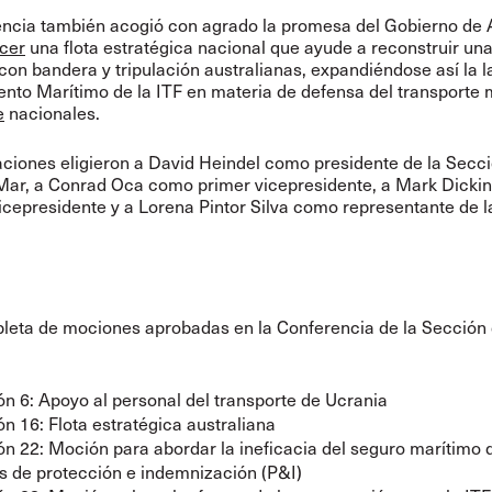
ncia también acogió con agrado la promesa del Gobierno de A
cer
una flota estratégica nacional que ayude a reconstruir una
on bandera y tripulación australianas, expandiéndose así la l
to Marítimo de la ITF en materia de defensa del transporte 
e
nacionales.
ciones eligieron a David Heindel como presidente de la Secc
Mar, a Conrad Oca como primer vicepresidente, a Mark Dick
cepresidente y a Lorena Pintor Silva como representante de l
pleta de mociones aprobadas en la Conferencia de la Sección
n 6: Apoyo al personal del transporte de Ucrania
n 16: Flota estratégica australiana
n 22: Moción para abordar la ineficacia del seguro marítimo d
s de protección e indemnización (P&I)