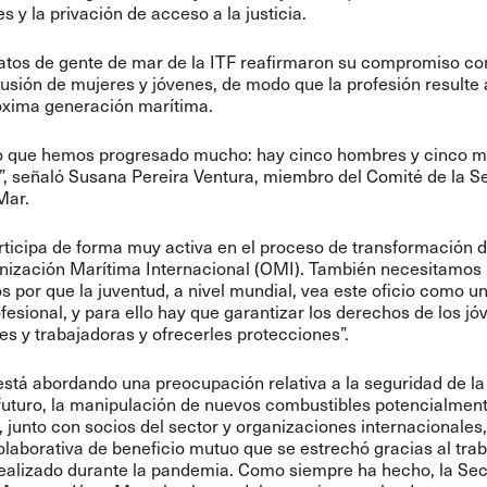
s y la privación de acceso a la justicia.
atos de gente de mar de la ITF reafirmaron su compromiso co
usión de mujeres y jóvenes, de modo que la profesión resulte 
óxima generación marítima.
ro que hemos progresado mucho: hay cinco hombres y cinco m
, señaló Susana Pereira Ventura, miembro del Comité de la S
Mar.
rticipa de forma muy activa en el proceso de transformación d
anización Marítima Internacional (OMI). También necesitamos
s por que la juventud, a nivel mundial, vea este oficio como 
fesional, y para ello hay que garantizar los derechos de los j
es y trabajadoras y ofrecerles protecciones”.
está abordando una preocupación relativa a la seguridad de la
futuro, la manipulación de nuevos combustibles potencialmen
, junto con socios del sector y organizaciones internacionales
olaborativa de beneficio mutuo que se estrechó gracias al tra
realizado durante la pandemia. Como siempre ha hecho, la Se