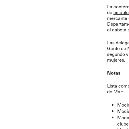
La confere
de
estable
mercante c
Departamen
el
cabotaj
Las delega
Gente de 
segundo vi
mujeres.
Notas
Lista com
de Mar:
Moció
Moció
Moció
clube