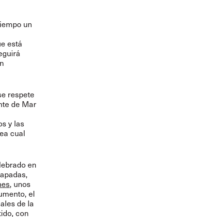
tiempo un
ue está
eguirá
an
se respete
ente de Mar
s y las
sea cual
elebrado en
lapadas,
nes
, unos
umento, el
ales de la
tido, con