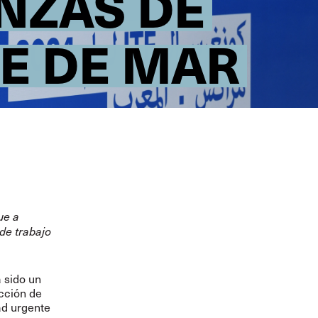
NZAS DE
E DE MAR
ue a
de trabajo
 sido un
ección de
ad urgente