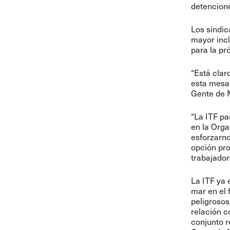
detencione
Los sindic
mayor incl
para la pr
“Está cla
esta mesa”
Gente de 
“La ITF pa
en la Org
esforzarno
opción pro
trabajador
La ITF ya 
mar en el 
peligrosos
relación c
conjunto 