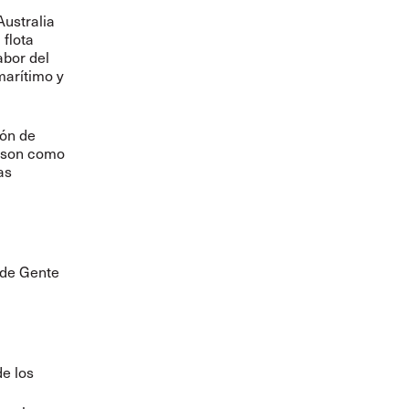
ustralia
 flota
abor del
marítimo y
ión de
inson como
as
 de Gente
e los