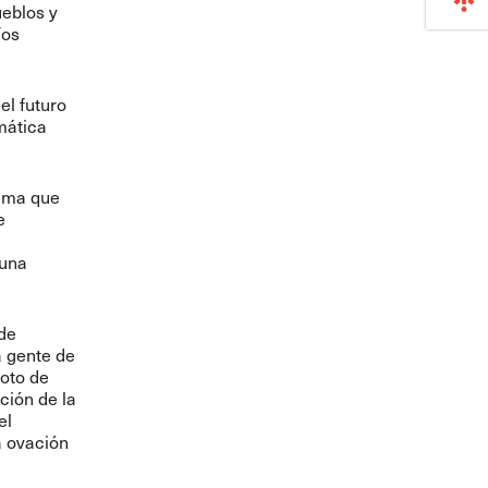
ueblos y
íos
el futuro
mática
tima que
e
 una
de
a gente de
loto de
ción de la
el
a ovación