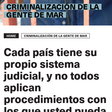
CRIMINALIZACIÓN DE LA
GENTE DE MAR
Breadcrumb
CRIMINALIZACIÓN DE LA GENTE DE MAR
HOME
Cada país tiene su
propio sistema
judicial, y no todos
aplican
procedimientos con
los que usted pueda