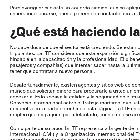
Para averiguar si existe un acuerdo sindical que se apliqu
espera incorporarse, puede ponerse en contacto con la I
¿Qué está haciendo la
No cabe duda de que el sector está creciendo. Se están 
tripulantes. La ITF considera que esta expansión signifi
hincapié en la capacitación y la profesionalidad. Ello ben
pasajeros y compañías) que intentar sacar hasta la últim
tener que contratar a nuevo personal.
Desafortunadamente, existen agentes y sitios web de contr
mundo que solicitan dinero para procurarle a usted un em
necesaria. Esto socava la calidad y la seguridad en el mar, 
Convenio internacional sobre el trabajo marítimo, que ust
encuentra en la parte derecha de esta página. La ITF est
empleo que no paguen por adelantado, puesto que se arr
Como parte de su labor, la ITF representa a la gente de
Internacional (OMI) y la Organización Internacional del
sobre las condiciones de empleo, la contratación, la form