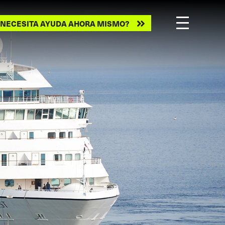
ecesita
NECESITA AYUDA AHORA MISMO?
ayuda
ahora
mismo?