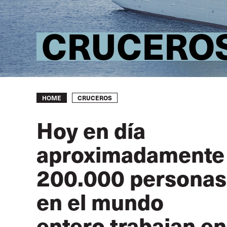
CRUCERO
Breadcrumb
CRUCEROS
HOME
Hoy en día
aproximadamente
200.000 personas
en el mundo
entero trabajan en