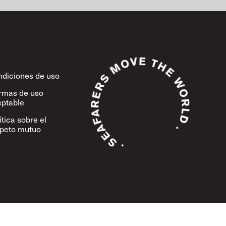
diciones de uso
rmas de uso
ptable
ítica sobre el
speto mutuo