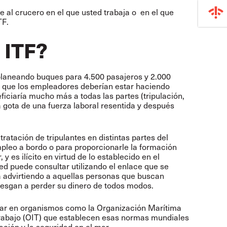
e al crucero en el que usted trabaja o en el que
TF.
 ITF?
planeando buques para 4.500 pasajeros y 2.000
ca que los empleadores deberían estar haciendo
eficiaría mucho más a todas las partes (tripulación,
a gota de una fuerza laboral resentida y después
atación de tripulantes en distintas partes del
pleo a bordo o para proporcionarle la formación
y es ilícito en virtud de lo establecido en el
ed puede consultar utilizando el enlace que se
á advirtiendo a aquellas personas que buscan
iesgan a perder su dinero de todos modos.
 mar en organismos como la Organización Marítima
 Trabajo (OIT) que establecen esas normas mundiales
ación y la seguridad en el mar.