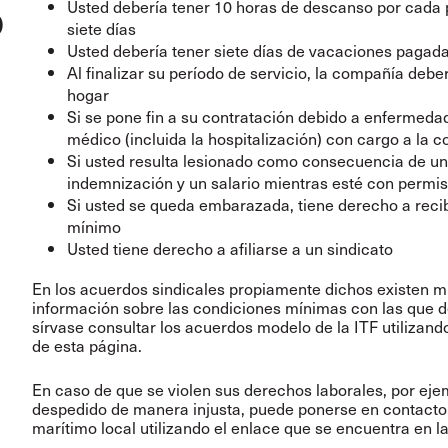
o
Usted debería tener 10 horas de descanso por cada p
siete días
Usted debería tener siete días de vacaciones pagad
Al finalizar su período de servicio, la compañía debe
hogar
Si se pone fin a su contratación debido a enfermedad
médico (incluida la hospitalización) con cargo a la
Si usted resulta lesionado como consecuencia de un 
indemnización y un salario mientras esté con permi
Si usted se queda embarazada, tiene derecho a reci
mínimo
Usted tiene derecho a afiliarse a un sindicato
En los acuerdos sindicales propiamente dichos existen
información sobre las condiciones mínimas con las que de
sírvase consultar los acuerdos modelo de la ITF utilizan
de esta página.
En caso de que se violen sus derechos laborales, por ejem
despedido de manera injusta, puede ponerse en contacto 
marítimo local utilizando el enlace que se encuentra en l