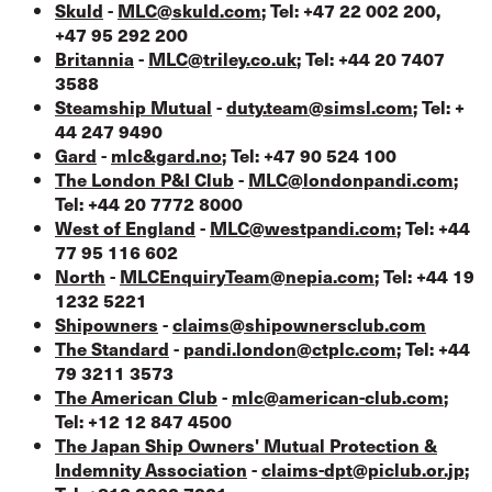
Skuld
-
MLC@skuld.com
; Tel: +47 22 002 200,
+47 95 292 200
Britannia
-
MLC@triley.co.uk
; Tel: +44 20 7407
3588
Steamship Mutual
-
duty.team@simsl.com
; Tel: +
44 247 9490
Gard
-
mlc&gard.no
; Tel: +47 90 524 100
The London P&I Club
-
MLC@londonpandi.com
;
Tel: +44 20 7772 8000
West of England
-
MLC@westpandi.com
; Tel: +44
77 95 116 602
North
-
MLCEnquiryTeam@nepia.com
; Tel: +44 19
1232 5221
Shipowners
-
claims@shipownersclub.com
The Standard
-
pandi.london@ctplc.com
; Tel: +44
79 3211 3573
The American Club
-
mlc@american-club.com
;
Tel: +12 12 847 4500
The Japan Ship Owners' Mutual Protection &
Indemnity Association
-
claims-dpt@piclub.or.jp
;