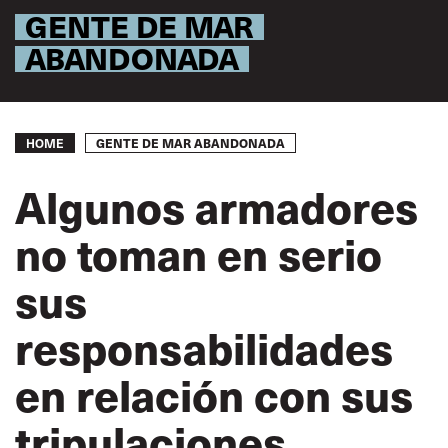
GENTE DE MAR
ABANDONADA
Breadcrumb
GENTE DE MAR ABANDONADA
HOME
Algunos armadores
no toman en serio
sus
responsabilidades
en relación con sus
tripulaciones.