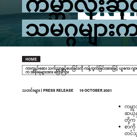
ကမ္ဘာလုံးဆိ
သမဂ္ဂများက
Breadcrumb
HOME
ကာကွယ်ဆေး သက်ညှာခွင့်ပေးခြင်းကို ကန့်ကွက်ခြင်းအားဖြင့် ယူကေ၊ ဂျာမနီ
က အစိုးရများအား ပြောကြား
သတင်းများ
PRESS RELEASE
15 OCTOBER 2021
ကမ္ဘာ
ဆယ့်န
တို့က
စာကို
တင်သွ