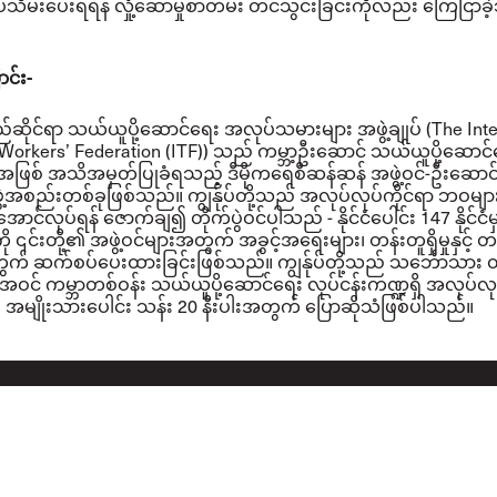
်သိမ်းပေးရရန် လှုံ့ဆော်မှုစာတမ်း တင်သွင်းခြင်းကိုလည်း ကြေငြာခ
င်း
-
ဆိုင်ရာ သယ်ယူပို့ဆောင်ရေး အလုပ်သမားများ အဖွဲ့ချုပ်
(The Int
Workers’ Federation (ITF))
သည် ကမ္ဘာ့ဦးဆောင် သယ်ယူပို့ဆောင်
အဖြစ် အသိအမှတ်ပြုခံရသည့် ဒီမိုကရေစီဆန်ဆန် အဖွဲ့ဝင်
-
ဦးဆောင
ဖွဲ့အစည်းတစ်ခုဖြစ်သည်။
ကျွန်ုပ်တို့သည် အလုပ်လုပ်ကိုင်ရာ ဘဝများကိ
င်လုပ်ရန် ဇောက်ချ၍ တိုက်ပွဲဝင်ပါသည်
-
နိုင်ငံပေါင်း
147
နိုင်င
ု ၎င်းတို့၏ အဖွဲ့ဝင်များအတွက် အခွင့်အရေးများ၊ တန်းတူရှိမှုနှင့် တ
တွက် ဆက်စပ်ပေးထားခြင်းဖြစ်သည်။
ကျွန်ုပ်တို့သည် သင်္ဘောသား
ဝင် ကမ္ဘာတစ်ဝန်း သယ်ယူပို့ဆောင်ရေး လုပ်ငန်းကဏ္ဍရှိ အလုပ်လုပ
း အမျိုးသားပေါင်း သန်း
20
နီးပါးအတွက် ပြောဆိုသံဖြစ်ပါသည်။