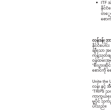
I
T
F အ
နိုင်
တ
ွေ
စောက်
လန်ဒန်၊ ဘ
နိုင်ငံပေါ
ချီသော အ
ကန့်သတ်ချက
ဝန်ထမ်းအပ
“စီးပွားဆိ
စောင်ကို 
Unite the 
လန်၊ နှင့်
‘TRIPS သက
ကာကွယ်ဆေး
မူပိုင် သက
ပါသည်။