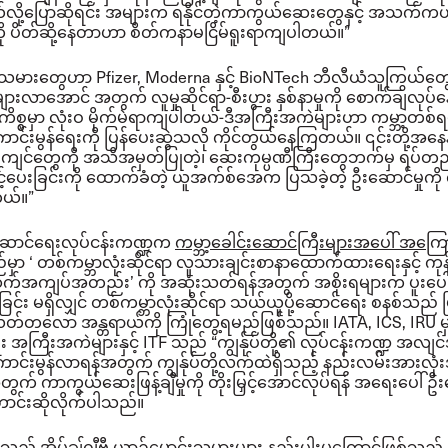
ို့ပြောဆိုရင်း အများက ရနိုင်တဲ့ကာကွယ်ဆေးတွေနှင့် အသက်က
 ပိတ်ဆို့နေတာဟာ စိတ်ကနာမငြိမ်ရူးရာ
ကျ
ပါတယ်။”
ရေးသမားတွေဟာ Pfizer, Moderna နှင့် BioNTech ဘီလီယံသူကြွယ်တွ
များလာအောင် အတွက် လူမှုဆိုင်ရာ-စီးပွား နှစ်နာမှုကို စောက်ချလုပ်န
စ္စမှာ လုံးဝ မိုက်မဲရာကျပါတယ်-ဒီအကြီးအကဲများဟာ ကမ္ဘာ့တစ်ရပ်
ာင်းမွန်ရေးကို ပြန်ပေးဆွဲသလို ကိုင်တွယ်နေကြတယ်။
၎င်းတို့အနေန
်းကျင်တွေကို အသိအမှတ်ပြုတဲ့၊ ဆေးကုမ္ပဏီကြီးတွေဘက်မှ ရပ်တည
်ပေးခြင်းကို ထောက်ခံတဲ့ ယူအက်စ်အေက ပြသခဲ့တဲ့ ဦးဆောင်မှုကို လိ
တယ်။”
ဆောင်ရေးလုပ်ငန်းကဏ္ဍက
ကမ္ဘာ့ခေါင်းဆောင်ကြီးများအပေါ် အကြေ
ည်မှာ ‘ တစ်ကမ္ဘာလုံးဆိုင်ရာ လူသားချင်းစာနာထောက်ထားရေးနှင့် ကုန်
က်အကျပ်အတည်း’ ကို အဆုံးသတ်ရန်အတွက် အစိုးရများက ပူးပေါ
ြင်း မရှိလျှင် တစ်ကမ္ဘာလုံးဆိုင်ရာ သယ်ယူပို့ဆောင်ရေး စနစ်သည် 
လတ်တလော အန္တရာယ်ကို ကြုံတွေ့ရမည်ဖြစ်သည်။
IATA, ICS, IRU 
ေး အကြီးအကဲများနှင့် ITF သည် “ကျွန်ုပ်တို့၏ လုပ်ငန်းကဏ္ဍ အလျင
ာင်းမွန်လာရန်အတွက် ကျွန်ုပ်တို့လက်ထဲရှိသည့် နည်းလမ်းအားလု
တွက် ကာကွယ်ဆေးဖြန့်ချီမှုကို တိုးမြှင့်အောင်လုပ်ရန် အရေးပေါ် ဦး
ာင်းဆိုလိုက်ပါသည်။
သည် အိပ်ချ်ဂျီဗွီ ယာဥ်မောင်းသမားများ နည်းပါးမှုကြောင့်ဖြစ်သည့် နို