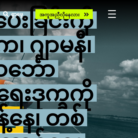
းခြင်းကို
Need
ရှာဖွေ
အကူအညီလိုနေလား
help
now?
ေ၊ ဂျာမနီ၊
သင်္ဘော
းဒုက္ခကို
့်နေ၊ တစ်