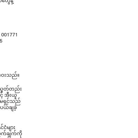
ဝတွေနဲ့
2 001771
5
းဝေးသည်။
စ်ညွတ်တည်း
့် အီးယူ
်မရှင်သည်
ပယ်ချခဲ့
င်ငံများ
ွက်ချက်ကို