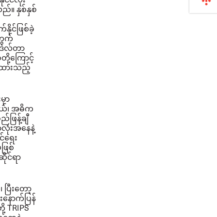
။ နှစ်နှစ်
ုင်ဖြစ်ခဲ့
တွက်
၌ ဒဲလ်တာ
ို့ကြောင့်
ဉ်ထားသည့်
မှာ
တယ်၊ အဓိက
်ဖြန့်ချီ
လုံးအနေနဲ့
င်ရေး
်ဖြစ်
ဆိုင်ရာ
၊ ပြီးတော့
ြီးနောက်ပြန်
ို့ TRIPS