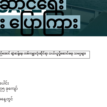
့ဆောင်ရေး
း ပြောကြား
ှည်အောင် ဆွဲဆန့်နေ၊ တစ်ကမ္ဘာလုံးဆိုင်ရာ သယ်ယူပို့ဆောင်ရေး သမဂ္ဂများ
ပေါင်း
၇၅ ခုကျော်
နေ့တွင်