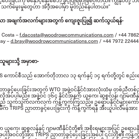
်ပေးခြင်းကို မနှောင့်နှေးစေဘဲ ခွင့်ပြုရမှာဖြစ်ပါတယ်။
ကျွန်ုပ်တို့ ဘ
ု့ရဲ့ သက်မွေးမှုတွေဟာ အဲဒီ့အပေါ်မှာ မူတည်နေပါတယ်။”
ိုသော အချက်အလက်များအတွက် ကျေးဇူးပြု၍ ဆက်သွယ်ရန်-
a Costa –
f.dacosta@woodrowcommunications.com
/ +44 786
ray –
d.bray@woodrowcommunications.com
/ +44 7972 22444
ူများသို့ အမှာစာ-
 ကောင်စီသည် အောက်တိုဘာလ ၁၃ ရက်နှင့် ၁၄ ရက်တို့တွင် စည်
တာခွင့်ပေးခြင်းအတွက် WTO အဖွဲ့ဝင်နိုင်ငံအားလုံးထံမှ တစ်ညီတ
ုလိုအပ်ပါမည်။
အဖွဲ့ဝင် ၁၆၄ နိုင်ငံအနက် ယူကေ၊ ဆွစ္စလန်၊ ဂျာမဏီနှင
ျားသည် သွက်သွက်လက်လက် ကန့်ကွက်ကြသည်။
ဥရောပနိုင်ငံများကော
က TRIPS ညှာတာခွင့်ပေးခြင်းကို ကန့်ကွက်ရန် အီးယူပါလီမန်အား 
 ယူကေ၊ ဆွစ္စလန်နှင့် ဂျာမဏီနိုင်ငံတို့၏ အစိုးရများအပြင် ဥရောပနို
ပါအဝင်တို့အား TRIPS ညှာတာခွင့်ပေးခြင်းအပေါ် ၎င်းတို့၏ ကန့်က