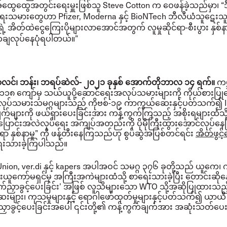
ထွေထွေအတွင်းရေးမှူးဖြစ်သူ
Steve Cotton က ဝေဖန်ခဲ့သည်မှာ၊ “ဒ
ငံရေးသမားတွေဟာ Pfizer, Moderna နှင့် BioNTech ဘီလီယံသူဋေးသ
ရဲ့ အိတ်ထဲငွေကြေးပိုများလာအောင်အတွက် လူမှုဆိုင်ရာ-စီးပွား နှစ်နာမ
ချလုပ်နေပုံရပါတယ်။”
ကမ္
ာလင်၊ ဘန်း၊ ဘရပ်ဆဲလ်- ၂၀၂၁ ခုနှစ် အောက်တိုဘာလ ၁၄ ရက်။
င်း ၁၁၈ ကျော်မှ သယ်ယူပို့ဆောင်ရေးအလုပ်သမားများကို ကိုယ်စားပြုသ
လုပ်သမားသမဂ္ဂများသည် ကိုဗစ်-၁၉ ကာကွယ်ဆေးနှင့်ပတ်သက်၍ 
်များကို ဖယ်ရှားပေးခြင်းအား ကန့်ကွက်ကြသည့် အစိုးရများထံသို့
ြောင်းအလဲလုပ်ရေး အကျပ်အတည်းကို ပိုမိုကြီးထွားအောင်လုပ်နေခ
ုင်ရာ နှစ်နာမှု” ကို ဖန်တီးနေကြသည်ဟု စွပ်ဆွဲအပြစ်တင်ရင်း
အိတ်ဖွင့
ရေးသားခဲ့ကြပါသည်။
Union, ver.di နှင့် kapers အပါအဝင် သမဂ္ဂ ၃၇၆ ခုတို့သည် ယူကေ၊ ဂျ
 အီးယူကော်မရှင်မှ အကြီးအကဲများထံသို့ စာရေးသားခဲ့ပြီး တောင်းဆိ
်ညှာခွင့်ပေးခြင်း’ အဖြစ် လူသိများသော WTO သို့အဆိုပြုထားသည့်
များ၊ ကုသမှုများနှင့် ရောဂါဖော်ထုတ်မှုများနှင့်ပတ်သက်၍ ယာယ
်ညှာခွင့်ပေးခြင်းအပေါ် ၎င်းတို့၏ ကန့်ကွက်ချက်အား အဆုံးသတ်ပေး