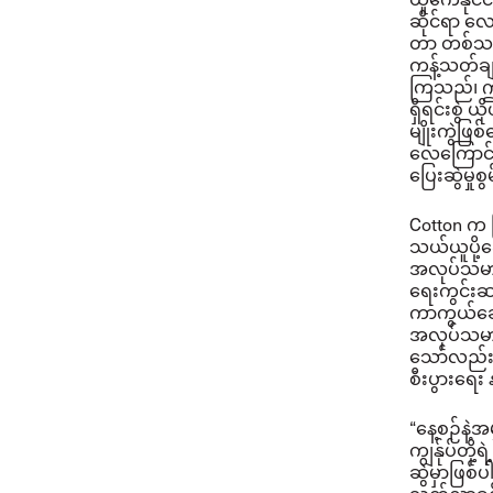
ဆိုင်ရာ လ
တာ တစ်သမ
ကန့်သတ်ချက
ကြသည်၊ ဤသိ
ရှိရင်းစွဲ 
မျိုးကွဲဖြ
လေကြောင်းလ
ပြေးဆွဲမှု
Cotton က 
သယ်ယူပို့
အလုပ်သမားတ
ရေးကွင်းဆ
ကာကွယ်ဆေး
အလုပ်သမားတ
သော်လည်း က
စီးပွားရေး
“နေ့စဉ်နဲ့အ
ကျွန်ုပ်တို
ဆွဲမှာဖြစ်