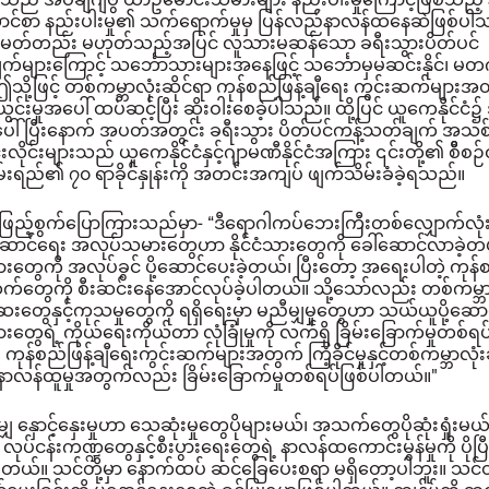
ောင်စာ နည်းပါးမှု၏ သက်ရောက်မှုမှ ပြန်လည်နာလန်ထနေဆဲဖြစ်ပါသည်
တ်တည်း မဟုတ်သည့်အပြင် လူသားမဆန်သော ခရီးသွားပိတ်ပင်
်များကြောင့် သင်္ဘောသားများအနေဖြင့် သင်္ဘောမှမဆင်းနိုင်၊ မတက်နိ
ု့ဖြင့် တစ်ကမ္ဘာလုံးဆိုင်ရာ ကုန်စည်ဖြန့်ချီရေး ကွင်းဆက်များအ
ယိုယွင်းမှုအပေါ် ထပ်ဆင့်ပြီး ဆိုးဝါးစေခဲ့ပါသည်။
ထို့ပြင် ယူကေနိုင်ငံ
စ်ပေါ်ပြီးနောက် အပတ်အတွင်း ခရီးသွား ပိတ်ပင်ကန့်သတ်ချက် အသစ်တ
ိုင်းများသည် ယူကေနိုင်ငံနှင့်ဂျာမဏီနိုင်ငံအကြား ၎င်းတို့၏ စိီစ
စွမ်းရည်၏ ၇၀ ရာခိုင်နှုန်းကို အတင်းအကျပ် ဖျက်သိမ်းခံခဲ့ရသည်။
ဖြည့်စွက်ပြောကြားသည်မှာ-
“ဒီရောဂါကပ်ဘေးကြီးတစ်လျှောက်လုံး
ဆောင်ရေး အလုပ်သမားတွေဟာ နိုင်ငံသားတွေကို ခေါ်ဆောင်လာခဲ့
ွေကို အလုပ်ခွင် ပို့ဆောင်ပေးခဲ့တယ်၊ ပြီးတော့ အရေးပါတဲ့ ကုန်စည
က်တွေကို စီးဆင်းနေအောင်လုပ်ခဲ့ပါတယ်။
သို့သော်လည်း တစ်ကမ္ဘာ
တွေနှင့်ကုသမှုတွေကို ရရှိရေးမှာ မညီမျှမှုတွေဟာ သယ်ယူပို့ဆော
ွေရဲ့ ကိုယ်ရေးကိုယ်တာ လုံခြုံမှုကို လက်ရှိ ခြိမ်းခြောက်မှုတစ်ရပ
ုန်စည်ဖြန့်ချီရေးကွင်းဆက်များအတွက် ကြံ့ခိုင်မှုနှင့်တစ်ကမ္ဘာလုံး
 နာလန်ထူမှုအတွက်လည်း ခြိမ်းခြောက်မှုတစ်ရပ်ဖြစ်ပါတယ်။"
မျှ နှောင့်နှေးမှုဟာ သေဆုံးမှုတွေပိုများမယ်၊ အသက်တွေပိုဆုံးရှုံးမယ်
့ရဲ့ လုပ်ငန်းကဏ္ဍတွေနှင့်စီးပွားရေးတွေရဲ့ နာလန်ထကောင်းမွန်မှုကို ပိုပ
ပါတယ်။
သင်တို့မှာ နောက်ထပ် ဆင်ခြေပေးစရာ မရှိတော့ပါဘူး။
သင်တ