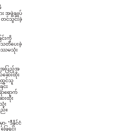
ီ
အဖွဲ့ချုပ်
တင်သွင်းခဲ့
င်းကို
 သတိပေးခဲ့
ါးဒဿမသုံး
 အပြည့်အ
်ဆေးထိုး
ထွင်သူ
ြင်း
်ရာရောက်
ဆေးထိုး
ုံး
သည်။
ှာ-
“ဒီနိုင်ငံ
ဖြေရှင်း