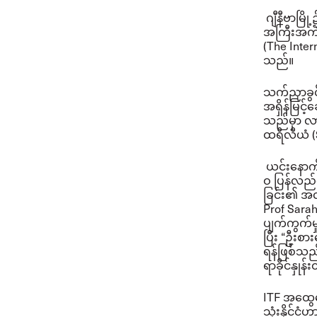
ဂျီနီဗာမြ
အကြီးအကဲမ
(The Inter
သည်။
သက်ညှာခွင့
အရှိန်မြင
သည်မှာ လာမ
ထရီလီယံ ($
ယင်းနော
ဝ ပြန်လည
ခြင်း၏ အလ
Prof Sarah
ပျက်ကွက်မ
ပြီး “ဦးစာ
ရန်ဖြစ်သ
ရာခိုင်နှ
ITF အထွေထ
သုံးနိုင်င