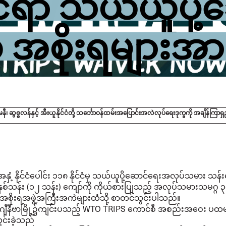
ုင်ရာ သယ်ယူပို
 အစိုးရများအာ
၊ ဆွစ္စလန်နှင့် အီးယူနိုင်ငံတို့ သင်္ဘောဝန်ထမ်းအပြောင်းအလဲလုပ်ရေးဒုက္ခကို အချိန်ကြာရ
အနှံ့ နိုင်ငံပေါင်း ၁၁၈ နိုင်ငံမှ သယ်ယူပို့ဆောင်ရေးအလုပ်သမား သန်း
ှစ်သန်း (၁၂ သန်း) ကျော်ကို ကိုယ်စားပြုသည့် အလုပ်သမားသမဂ္ဂ ၃
 အစိုးရအဖွဲ့အကြီးအကဲများထံသို့ စာတင်သွင်းပါသည်။
 ဂျီနီဗာမြို့၌ကျင်းပသည့် WTO TRIPS ကောင်စီ အစည်းအဝေး ပထမ
င်းခဲ့သည်