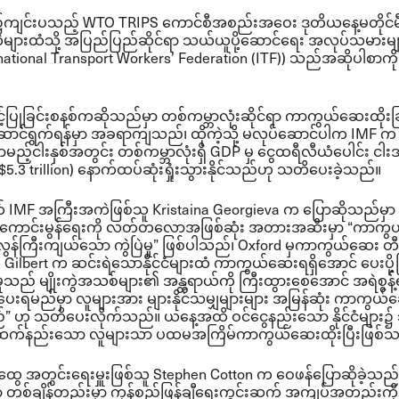
ို့၌ကျင်းပသည့် WTO TRIPS ကောင်စီအစည်းအဝေး ဒုတိယနေ့မတိုင်မ
ျားထံသို့ အပြည်ပြည်ဆိုင်ရာ သယ်ယူပို့ဆောင်ရေး အလုပ်သမားများ 
national Transport Workers’ Federation (ITF)) သည်အဆိုပါစာကို 
်ပြုခြင်းစနစ်ကဆိုသည်မှာ တစ်ကမ္ဘာလုံးဆိုင်ရာ ကာကွယ်ဆေးထိုးခြ
့်ဆောင်ရွက်ရန်မှာ အခရာကျသည်၊ ထိုကဲ့သို့ မလုပ်ဆောင်ပါက IMF က
ည့်ငါးနှစ်အတွင်း တစ်ကမ္ဘာလုံးရှိ GDP မှ ငွေထရီလီယံပေါင်း င
5.3 trillion) နောက်ထပ်ဆုံးရှုံးသွားနိုင်သည်ဟု သတိပေးခဲ့သည်။
က်
IMF
အကြီးအကဲဖြစ်သူ
Kristaina Georgieva
က ပြောဆိုသည်မှာ
်ကောင်းမွန်ရေးကို လတ်တလောအဖြစ်ဆုံး အတားအဆီးမှာ “ကာကွယ
ွန်ကြီးကျယ်သော ကွဲပြဲမှု” ဖြစ်ပါသည်၊
Oxford
မှကာကွယ်ဆေး တီ
 Gilbert
က ဆင်းရဲသောနိုင်ငံများထံ ကာကွယ်ဆေးရရှိအောင် ပေးပို့ခ
ှုသည် မျိုးကွဲအသစ်များ၏ အန္တရာယ်ကို ကြီးထွားစေအောင် အရဲစွန့
းပေးရမည်မှာ လူများအား များနိုင်သမျှများများ အမြန်ဆုံး ကာကွယ်
ည်” ဟု သတိပေးလိုက်သည်။
ယနေ့အထိ ဝင်ငွေနည်းသော နိုင်ငံများ၌ သ
ုန်းထက်နည်းသော လူများသာ ပထမအကြိမ်ကာကွယ်ဆေးထိုးပြီးဖြစ်
ွေ အတွင်းရေးမှူးဖြစ်သူ Stephen Cotton က ဝေဖန်ပြောဆိုခဲ့သည်မ
ံဟာ တစ်ချိန်တည်းမှာ ကုန်စည်ဖြန့်ချီရေးကွင်းဆက် အကျပ်အတည်းကို 