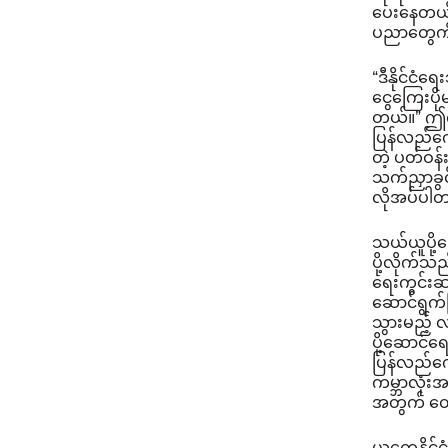
ပေးနေတယ်လ
ပညာတွေကို
“ဒီနိုင်ငံ
ငွေကြေးပို
တယ်။”
ဤကိ
ပြန်လည်ကေ
တဲ့ ပတ်ဝန
သက်ညှာခွင့
လိုအပ်ပါ
သယ်ယူပို့
ပို့လိုက်သ
ရေးကွင်းဆ
ဆောင်ရွက်ခ
သွားမည့် 
ပို့ဆောင်ရ
ပြန်လည်ကေ
ကမ္ဘာလုံးအ
အတွက် တေ
ယူကေနိုင်ငံ