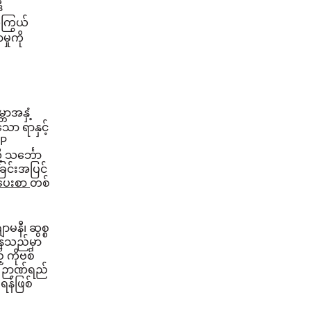
ီ
ူကြွယ်
ှုကို
ဘာအနှံ့
ော ရာနှင့်
IP
 သင်္ဘော
ြင်းအပြင်
်ပေးစာ
တစ်
ာမနီ၊ ဆွစ္စ
ုနေသည်မှာ
 ကိုဗစ်
ီ ဉာဏ်ရည်
ရန်ဖြစ်