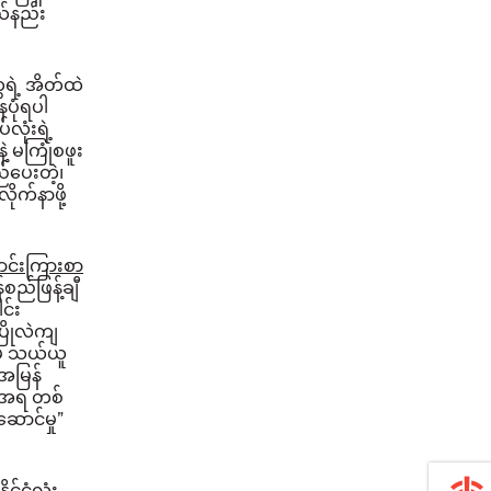
ယ်နည်း
ေရဲ့ အိတ်ထဲ
ေပုံရပါ
လုံးရဲ့
ဲ့ မကြုံစဖူး
်ပေးတဲ့၊
ုက်နာဖို့
ာင်းကြားစာ
စည်ဖြန့်ချီ
င်း
ပြိုလဲကျ
မှ သယ်ယူ
်အမြန်
ံးအရ တစ်
ဆောင်မှု”
င်ငံလုံး