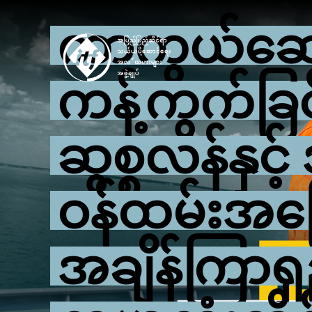
Skip
ကာကွယ်ဆေး 
to
main
content
ကန့်ကွက်ခြင
ဆွစ္စလန်နှင့် 
ဝန်ထမ်းအပြ
အချိန်ကြာရှ