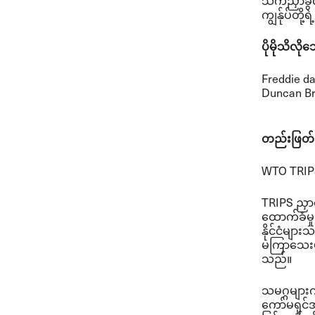
သက်ညှာခွင့
ကျွန်ုပ်တိ
ပိုမိုသိလ
Freddie d
Duncan B
တည်းဖြတ်သ
WTO TRIPS
TRIPS ညှာ
ထောက်ခံမှ
နိုင်ငံမ
မကြာသေးမီ
သည်။
သမဂ္ဂများက
ကော်မရှင်အ