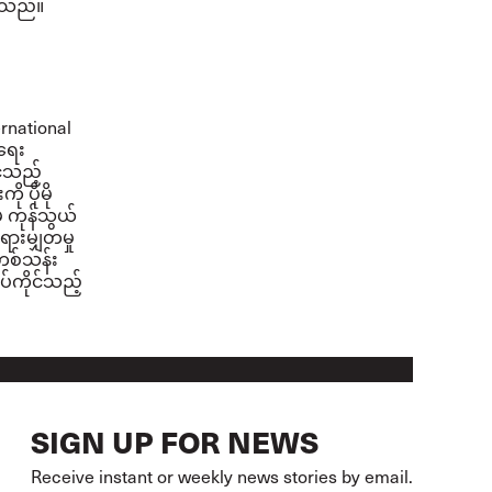
ဲ့သည်။
ernational
ရေး
်သည့်
ု ပိုမို
ံမှ ကုန်သွယ်
ရားမျှတမှု
 တစ်သန်း
်ကိုင်သည့်
SIGN UP FOR NEWS
Receive instant or weekly news stories by email.