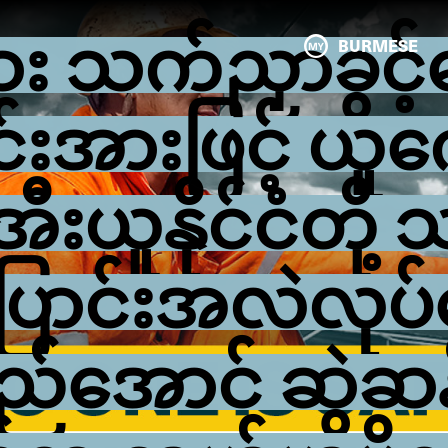
သက်ညှာခွင့်ပေ
BURMESE
်းအားဖြင့် ယူက
အီးယူနိုင်ငံတို့ 
ောင်းအလဲလုပ်ရေ
ည်အောင် ဆွဲဆန