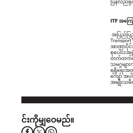
ပြန်လည်ရုပ
ITF
အကြော
အပြည်ပြည်
Transport 
အာဏာပိုင်
စုပေါင်းအ
တက်တက်အော
သမဂ္ဂများကိ
ရရှိရေးအ
ကျော် အပါအ
အမျိုးသမီ
င်းကိုမျှဝေမည်။