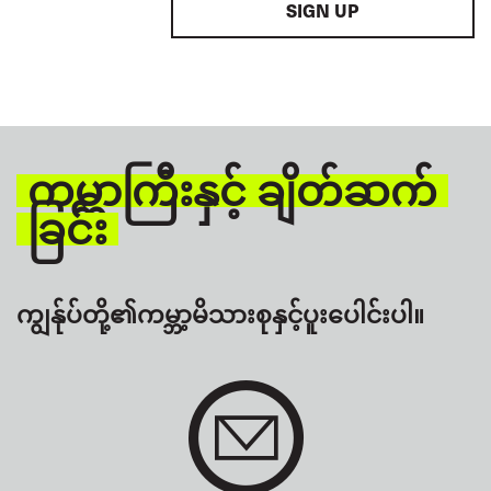
SIGN UP
ကမ္ဘာကြီးနှင့် ချိတ်ဆက်
ခြင်း
ကျွန်ုပ်တို့၏ကမ္ဘာ့မိသားစုနှင့်ပူးပေါင်းပါ။