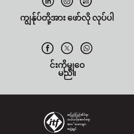
ကျွန်ုပ်တို့အား ဖော်လို လုပ်ပါ
င်းကိုမျှဝေ
မည်။