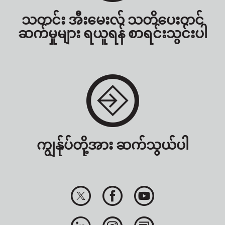
သတင်း အီးမေးလ် သတိပေးတင်
ဆက်မှုများ ရယူရန် စာရင်းသွင်းပါ
ကျွန်ုပ်တို့အား ဆက်သွယ်ပါ