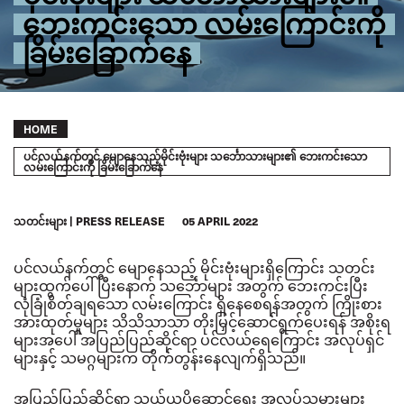
ဘေးကင်းသော လမ်းကြောင်းကို
ခြိမ်းခြောက်နေ
Breadcrumb
HOME
ပင်လယ်နက်တွင် မျောနေသည့်မိုင်းဗုံးများ သင်္ဘောသားများ၏ ဘေးကင်းသော
လမ်းကြောင်းကို ခြိမ်းခြောက်နေ
သတင်းများ
PRESS RELEASE
05 APRIL 2022
ပင်လယ်နက်တွင် မျောနေသည့် မိုင်းဗုံးများရှိကြောင်း သတင်း
များထွက်ပေါ်ပြီးနောက် သင်္ဘောများ အတွက် ဘေးကင်းပြီး
လုံခြုံစိတ်ချရသော လမ်းကြောင်း ရှိနေစေရန်အတွက် ကြိုးစား
အားထုတ်မှုများ သိသိသာသာ တိုးမြှင့်ဆောင်ရွက်ပေးရန် အစိုးရ
များအပေါ် အပြည်ပြည်ဆိုင်ရာ ပင်လယ်ရေကြောင်း အလုပ်ရှင်
များနှင့် သမဂ္ဂများက တိုက်တွန်းနေလျက်ရှိသည်။
အပြည်ပြည်ဆိုင်ရာ သယ်ယူပို့ဆောင်ရေး အလုပ်သမားများ