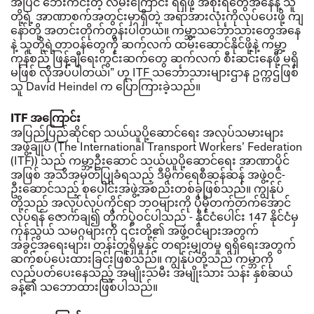
အပြင် ဘေးကင်းတဲ့ လမ်းကြောင်း ရရှိဖို့ အစိုးရတွေအနေနဲ့ သူ
တို့ရဲ့ အာဏာစက်အတွင်းမှာရှိတဲ့ အရာအားလုံးကိုလုပ်ပေးဖို့ ကျ
နော်တို့ အတင်းတိုက်တွန်းပါတယ်။
ကမ္ဘာ့သင်္ဘောသားတွေအနေ
နဲ့ သူတို့ရဲ့တာဝန်တွေကို ဆက်လက် ထမ်းဆောင်နိုင်ဖို့နဲ့ ကမ္ဘာ့
ကုန်စည် ဖြန့်ချီရေးကွင်းဆက်တွေ ဆက်လက် စီးဆင်းနေဖို့ မရှိ
မဖြစ် လိုအပ်ပါတယ်၊” ဟု
ITF
သင်္ဘောသားများဌာန ဥက္ကဌဖြစ်
သူ
David Heindel
က ပြောကြားခဲ့သည်။
ITF
အကြောင်း
အပြည်ပြည်ဆိုင်ရာ
သယ်ယူပို့ဆောင်ရေး
အလုပ်သမားများ
အဖွဲ့ချုပ်
(The International Transport Workers’ Federation
(ITF))
သည်
ကမ္ဘာ့ဦးဆောင်
သယ်ယူပို့ဆောင်ရေး
အာဏာပိုင်
အဖြစ်
အသိအမှတ်ပြုခံရသည့်
ဒီမိုကရေစီဆန်ဆန်
အဖွဲ့ဝင်
-
ဦးဆောင်သည့်
စုပေါင်းအဖွဲ့အစည်းတစ်ခုဖြစ်သည်။
ကျွန်ုပ်
တို့သည်
အလုပ်လုပ်ကိုင်ရာ
ဘဝများကို
ပိုမိုတက်တက်အောင်
လုပ်ရန်
ဇောက်ချ၍
တိုက်ပွဲဝင်ပါသည်
-
နိုင်ငံပေါင်း
147
နိုင်ငံမှ
ကုန်သွယ်
သမဂ္ဂများကို
၎င်းတို့၏
အဖွဲ့ဝင်များအတွက်
အခွင့်အရေးများ၊
တန်းတူရှိမှုနှင့်
တရားမျှတမှု
ရရှိရေးအတွက်
ဆက်စပ်ပေးထားခြင်းဖြစ်သည်။
ကျွန်ုပ်တို့သည်
ကမ္ဘာကို
လည်ပတ်ပေးနေသည့်
အမျိုးသမီး
အမျိုးသား
သန်း
နှစ်ဆယ်
ခန့်၏
သဘောထားဖြစ်ပါသည်။