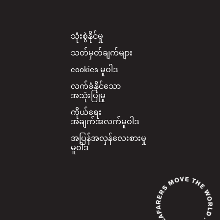
Footer
သုံးစွဲနိုင်မှု
သတ်မှတ်ချက်များ
cookies မူဝါဒ
လက်ခံနိုင်သော
အသုံးပြုမှု
ကိုယ်ရေး
အချက်အလက်မူဝါဒ
အပြန်အလှန်လေးစားမှု
မူဝါဒ