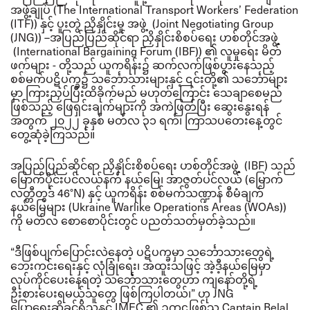
အဖွဲ့ချုပ် (
The International Transport Workers’ Federation
(ITF)
) နှင့် ပူးတွဲ ညှိနှိုင်းမှု အဖွဲ့
(
Joint Negotiating Group
(JNG)
)
–
အပြည်ပြည်ဆိုင်ရာ ညှိနှိုင်းစိစပ်ရေး ဟစ်တိုင်အဖွဲ့
(
International Bargaining Forum (IBF)
) ၏ လူမှုရေး မိတ်
ဖက်များ
-
တို့သည် ယူကရိန်း၌ ဆက်လက်ဖြစ်ပွားနေသည့်
စစ်မက်ပဋိပက္ခ၌ သင်္ဘောသားများနှင့် ၎င်းတို့၏ သင်္ဘောများ
မှာ ကြားညှပ်ပြီးထိခိုက်မည် မဟုတ်ကြောင်း သေချာစေမည်
ဖြစ်သည့် ဖြေရှင်းချက်များကို အကဲဖြတ်ပြီး ဆွေးနွေးရန်
အတွက် ၂၀၂၂ ခုနှစ် မတ်လ ၃၁ ရက်၊ ကြာသပတေးနေ့တွင်
တွေ့ဆုံခဲ့ကြသည်။
အပြည်ပြည်ဆိုင်ရာ ညှိနှိုင်းစိစပ်ရေး ဟစ်တိုင်အဖွဲ့
(
IBF
)
သည်
မြောက်ပိုင်းပင်လယ်နက် နယ်မြေ၊ အာဇွတ်ပင်လယ် (မြောက်
လတ္တီတွဒ်
46°N)
နှင့် ယူကရိန်း စစ်မက်သဏ္ဍာန် စီမံချက်
နယ်မြေများ (
Ukraine Warlike Operations Areas (WOAs)
)
ကို မတ်လ စောစောပိုင်းတွင် ပညတ်သတ်မှတ်ခဲ့သည်။
“
ဒီဖြစ်ပျက်ပြောင်းလဲနေတဲ့ ပဋိပက္ခမှာ သင်္ဘောသားတွေရဲ့
ဘေးကင်းရေးနှင့် လုံခြုံရေး၊ အထူးသဖြင့် အဲ့ဒီ့နယ်မြေမှာ
လုပ်ကိုင်ပေးနေရတဲ့ သင်္ဘောသားတွေဟာ ကျနော်တို့ရဲ့
ဦးစားပေးရမယ့်သူတွေ ဖြစ်ကြပါတယ်၊
”
ဟု
JNG
ပြောရေးဆိုခွင့်ရှိသူနှင့်
IMEC
၏ ဥက္ကဌဖြစ်သူ
Captain Belal