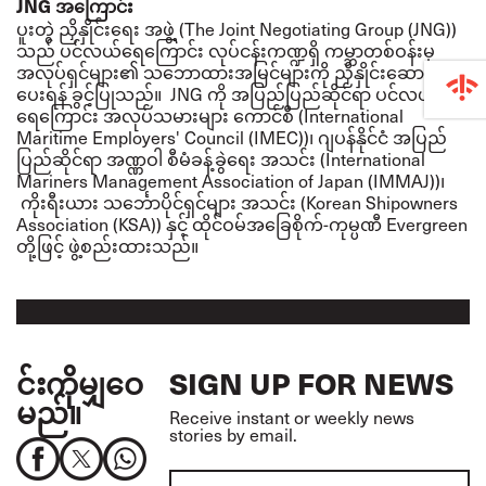
JNG
အကြောင်း
ပူးတွဲ ညှိနှိုင်းရေး အဖွဲ့ (
The Joint Negotiating Group (JNG)
)
သည် ပင်လယ်ရေကြောင်း လုပ်ငန်းကဏ္ဍရှိ ကမ္ဘာတစ်ဝန်းမှ
အလုပ်ရှင်များ၏ သဘောထားအမြင်များကို ညှိနှိုင်းဆောင်ရွက်
ပေးရန် ခွင့်ပြုသည်။
JNG
ကို အပြည်ပြည်ဆိုင်ရာ ပင်လယ်
ရေကြောင်း အလုပ်သမားများ ကောင်စီ
(
International
Maritime Employers' Council (IMEC)
)၊ ဂျပန်နိုင်ငံ အပြည်
ပြည်ဆိုင်ရာ အဏ္ဏဝါ စီမံခန့်ခွဲရေး အသင်း
(
International
Mariners Management Association of Japan (IMMAJ)
)၊
ကိုးရီးယား သင်္ဘောပိုင်ရှင်များ အသင်း (
Korean Shipowners
Association (KSA)
) နှင့် ထိုင်ဝမ်အခြေစိုက်-ကုမ္ပဏီ
Evergreen
တို့ဖြင့် ဖွဲ့စည်းထားသည်။
င်းကိုမျှဝေ
SIGN UP FOR NEWS
မည်။
Receive instant or weekly news
stories by email.