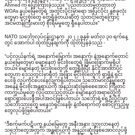
Ahmed
က ပြောကြားခဲ့သည်။
“
ပညတ်သတ်မှတ်ထားတဲ့
WOAs
နယ်မြေတွေရဲ့ အတွင်းပိုင်းမှာရော အပြင်ပိုင်း နှစ်ခုလုံး
တွေမှာ မိုင်းဗုံးတွေ တွေ့ရှိခဲ့တယ်ဆိုတဲ့ သတင်းတွေကြောင့်
အင်မတန်ကြီးမားတဲ့ စိုးရိမ်မှုတွေ ရှိနေပါတယ်။
”
NATO
သင်္ဘောလုပ်ငန်းဌာနက ၂၀၂၂ ခုနှစ် မတ်လ ၃၀ ရက်နေ့
တွင် အောက်ပါ ထုတ်ပြန်ချက်ကို ထုတ်ပြန်ခဲ့သည် -
“ပင်လယ်နက်ရဲ့ အနောက်မြောက်၊ အနောက်၊ နဲ့အနောက်တောင်
နယ်မြေတွေမှာ မျောနေတဲ့ မိုင်းဗုံးတွေရဲ့ ခြိမ်းခြောက်မှု
ရှိပါ
တယ်။
မျောနေတဲ့ မိုင်းဗုံးတွေကို တွေ့ရှိခဲ့ပြီး နိုင်ငံ့အာဏာပိုင်
တွေဟာ ဒေသတွင်းမှာရှိတဲ့ အခြား မိုင်းဗုံးတွေကို ရှာဖို့နဲ့ ရှင်း
ပေးဖို့ လုပ်ကိုင်ပေးနေလျက်ရှိပါတယ်။
သင်္ဘောမာလိန်မှူးတွေ
အနေနဲ့ မိုင်းဗုံးအန္တရာယ်ကို အနည်းဆုံးဖြစ်စေအောင် ကြိုတင်
ကာကွယ်မှုတွေ လုပ်ထားသင့်တယ်၊ မျောနေတဲ့အရာတွေကို
ရှောင်ရှားပေးဖို့အပါအဝင်ဖြစ်ပါတယ်၊ သင်္ဘောရဲ့ရှေ့ဦးပိုင်းမှာ
သင်္ဘောသားတွေ မနေဘဲရှင်းနေဖို့၊ နဲ့ထိရောက်တဲ့ စောင့်ကြည့်မှု
တွေလုပ်ဖို့ဖြစ်ပါတယ်။”
“ဒီစက်မက်ပဋိပက္ခ နယ်မြေတွေ အနီးအနား သွားလာနေတဲ့
သင်္ဘောတွေအတွက် အန္တရာယ်ကို အနည်းဆုံးဖြစ်အောင်လုပ်ဖို့