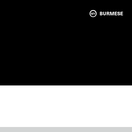
BURMESE