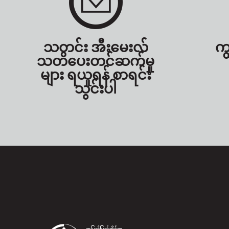
သတင်း အီးမေးလ်
ကျ
သတိပေးတင်ဆက်မှု
များ ရယူရန် စာရင်း
သွင်းပါ