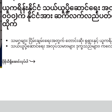
ယူကရိန်းနိုင်ငံ သယ်ယူပို့ဆောင်ရေး 
၀၀၀)က နိုင်ငံအား ဆက်လက်လည်ပတ်ပေးနေ
ထိုက်
သမဂ္ဂများ ငြိမ်းချမ်းရေးအတွက် တောင်းဆို၊ ရုရှားနှင့် ယူကရိ
သယ်ယူပို့ဆောင်ရေး အလုပ်သမားများ ဒုက္ခသည်များ၊ ကလေးမျာ
ပိုမိုသိရှိအောင်လုပ်ပါ