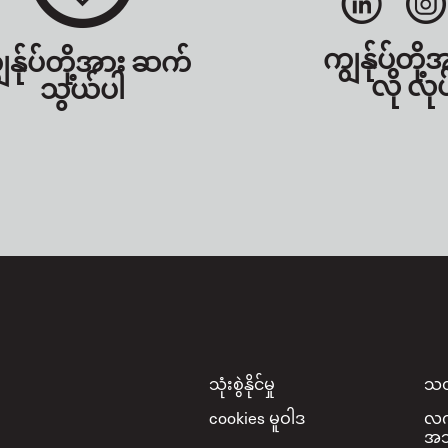
ကျွန်ုပ်တို့
ွန်ုပ်တို့အား ဆက်
လို လုပ
သွယ်ပါ
Footer
သုံးစွဲနိုင်မှု
သတ
cookies မူဝါဒ
လက်
အသု