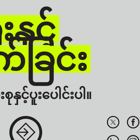
နှင့်
်ခြင်း
စုနှင့်ပူးပေါင်းပါ။