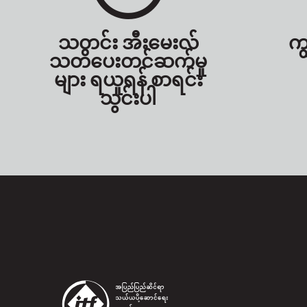
သတင်း အီးမေးလ်
ကျ
သတိပေးတင်ဆက်မှု
များ ရယူရန် စာရင်း
သွင်းပါ