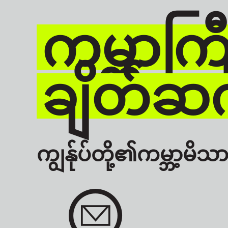
ကမ္ဘာကြီး
ချိတ်ဆက
ကျွန်ုပ်တို့၏ကမ္ဘာ့မိသား