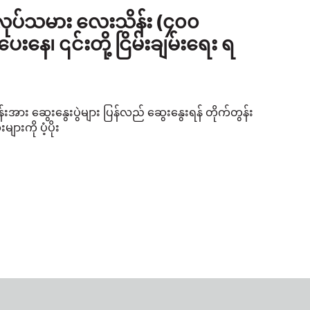
အလုပ်သမား လေးသိန်း (၄၀၀
၊ ၎င်းတို့ ငြိမ်းချမ်းရေး ရ
န်းအား ဆွေးနွေးပွဲများ ပြန်လည် ဆွေးနွေးရန် တိုက်တွန်း
းကို ပံ့ပိုး