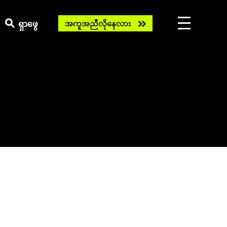
Need
ရှာဖွေ
အကူအညီလိုနေလား
help
now?