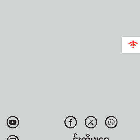
င်းကိုမျှဝေ