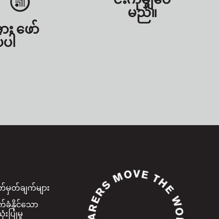
မည်။
အား ဖော်
်ပါ
်မှတ်ချက်များ
ခံနိုင်သော
ံးပြုမှု