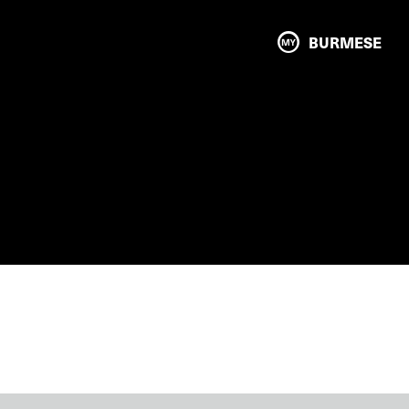
BURMESE