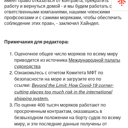
имеет право отказаться от контракта, прекратить
работу и вернуться домой - и мы будем работать с
ответственными компаниями, нашими членскими
профсоюзами и с самими моряками, чтобы обеспечить
соблюдение этих прав», - заключил Хайндел.
Примечания для редактора:
Оценочное общее число моряков по всему миру
приводится из источника
Международной палаты
судоходства
Ознакомьтесь
с
отчетом
Комитета
МФТ
по
безопасности
на
море
и
загрузите
его
по
ссылке
:
Beyond the Limit:
How Covid-19 corner-
cutting places too much risk in the international
shipping system.
По оценке 400 тысяч моряков работают по
просроченным контрактам, оказавшись в
безвыходном положении на борту судов по всему
миру, и эти последние данные получены от