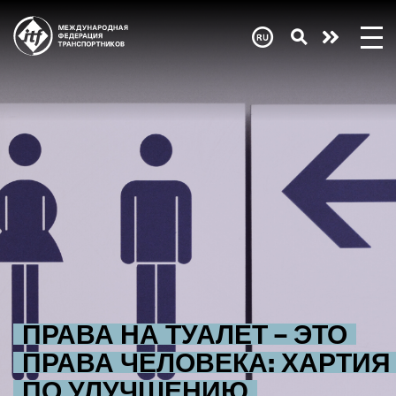
Skip
to
main
Need
content
help
now?
ПРАВА НА ТУАЛЕТ – ЭТО
ПРАВА ЧЕЛОВЕКА: ХАРТИЯ
ПО УЛУЧШЕНИЮ