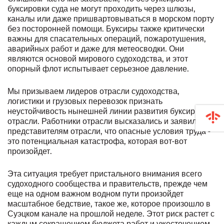
буксировки суда не могут проходить через шлюзы,
каналы или даже пришвартовываться в морском порту
без посторонней помощи. Буксиры также критически
важны для спасательных операций, пожаротушения,
аварийных работ и даже для метеосводки. Они
являются основой мирового судоходства, и этот
опорный флот испытывает серьезное давление.
Мы призываем лидеров отрасли судоходства,
логистики и грузовых перевозок признать
неустойчивость нынешней линии развития буксирной
отрасли. Работники отрасли высказались и заявили
представителям отрасли, что опасные условия труда -
это потенциальная катастрофа, которая вот-вот
произойдет.
Эта ситуация требует пристального внимания всего
судоходного сообщества и правительств, прежде чем
еще на одном важном водном пути произойдет
масштабное бедствие, такое же, которое произошло в
Суэцком канале на прошлой неделе. Этот риск растет с
каждым сокращением бюджета работ и ужесточением