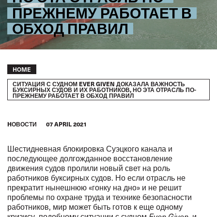
ПРЕЖНЕМУ РАБОТАЕТ В
ОБХОД ПРАВИЛ
Breadcrumb
HOME
СИТУАЦИЯ С СУДНОМ EVER GIVEN ДОКАЗАЛА ВАЖНОСТЬ
БУКСИРНЫХ СУДОВ И ИХ РАБОТНИКОВ, НО ЭТА ОТРАСЛЬ ПО-
ПРЕЖНЕМУ РАБОТАЕТ В ОБХОД ПРАВИЛ
HОВОСТИ
07 APRIL 2021
Шестидневная блокировка Суэцкого канала и
последующее долгожданное восстановление
движения судов пролили новый свет на роль
работников буксирных судов. Но если отрасль не
прекратит нынешнюю «гонку на дно» и не решит
проблемы по охране труда и технике безопасности
работников, мир может быть готов к еще одному
кризису, подобному ситуации с судном
Even Given
, и