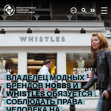
Skip
to
main
Need
content
help
now?
ВЛАДЕЛЕЦ МОДНЫХ
БРЕНДОВ HOBBS И
WHISTLES ОБЯЗУЕТСЯ
СОБЛЮДАТЬ ПРАВА
ЧЕЛОВЕКА НА