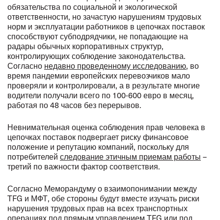
обязательства по социальной и экологической
ответственности, но зачастую нарушениям трудовых
норм и эксплуатации работников в цепочках поставок
способствуют субподрядчики, не попадающие на
радары обычных корпоративных структур,
контролирующих соблюдение законодательства.
Согласно
недавно проведенному исследованию
, во
время пандемии европейских перевозчиков мало
проверяли и контролировали, а в результате многие
водители получали всего по 100-600 евро в месяц,
работая по 48 часов без перерывов.
Невнимательная оценка соблюдения прав человека в
цепочках поставок подвергает риску финансовое
положение и репутацию компаний, поскольку для
потребителей
следование этичным приемам работы
–
третий по важности фактор соответствия.
Согласно Меморандуму о взаимопонимании между
TFG и МФТ, обе стороны будут вместе изучать риски
нарушения трудовых прав на всех транспортных
операциях под прямым управлением TFG или под