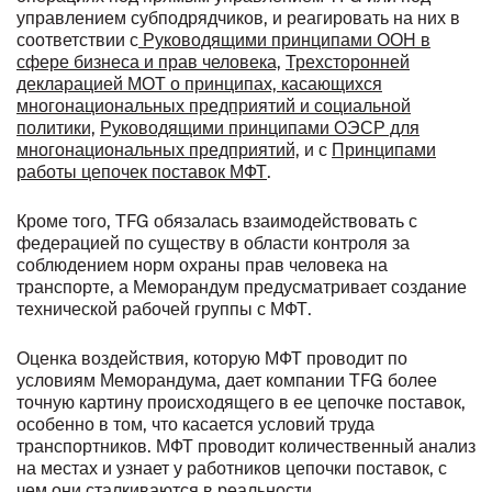
управлением субподрядчиков, и реагировать на них в
соответствии с
Руководящими принципами ООН в
сфере бизнеса и прав человека,
Трехсторонней
декларацией МОТ о принципах, касающихся
многонациональных предприятий и социальной
политики,
Руководящими принципами ОЭСР для
многонациональных предприятий,
и с
Принципами
работы цепочек поставок
МФТ
.
Кроме того, TFG обязалась взаимодействовать с
федерацией по существу в области контроля за
соблюдением норм охраны прав человека на
транспорте, а Меморандум предусматривает создание
технической рабочей группы с МФТ.
Оценка воздействия, которую МФТ проводит по
условиям Меморандума, дает компании TFG более
точную картину происходящего в ее цепочке поставок,
особенно в том, что касается условий труда
транспортников. МФТ проводит количественный анализ
на местах и узнает у работников цепочки поставок, с
чем они сталкиваются в реальности.