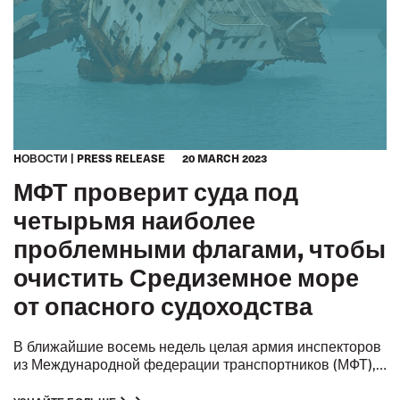
HОВОСТИ
PRESS RELEASE
20 MARCH 2023
МФТ проверит суда под
четырьмя наиболее
проблемными флагами, чтобы
очистить Средиземное море
от опасного судоходства
В ближайшие восемь недель целая армия инспекторов
из Международной федерации транспортников (МФТ),
профсоюзов моряков и портовых властей проверит до
Островов Кука, Палау,
тысячи судов под флагами