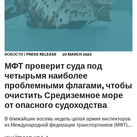
HОВОСТИ
PRESS RELEASE
20 MARCH 2023
МФТ проверит суда под
четырьмя наиболее
проблемными флагами, чтобы
очистить Средиземное море
от опасного судоходства
В ближайшие восемь недель целая армия инспекторов
из Международной федерации транспортников (МФТ),
профсоюзов моряков и портовых властей проверит до
Островов Кука, Палау,
тысячи судов под флагами