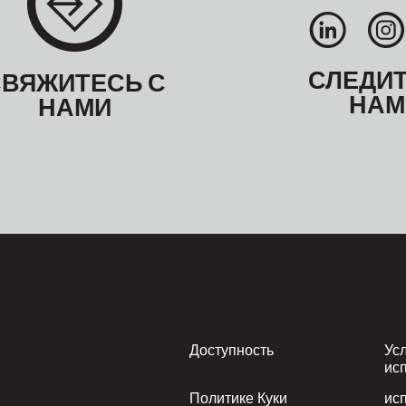
СЛЕДИТ
СВЯЖИТЕСЬ С
НАМ
НАМИ
Footer
Доступность
Ус
ис
Политике Куки
ис