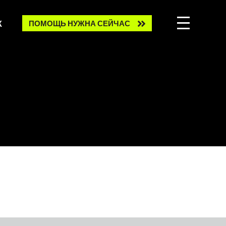
Need
К
ПОМОЩЬ НУЖНА СЕЙЧАС
help
now?