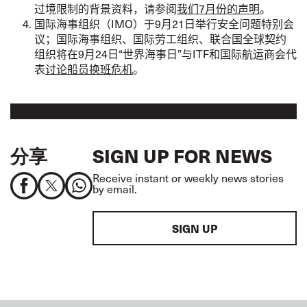
过境限制的背景资料，请参阅
我们
7
月份的声明
。
国际海事组织（
IMO
）于
9
月
21
日举行安全问题特别会
议；国际海事组织
、
国际劳工组织、联合国全球契约
组织
将在
9
月
24
日
“
世界海事日
”
与
ITF
和国际航运商会代
表
讨论船员换班危机
。
分享
SIGN UP FOR NEWS
Receive instant or weekly news stories
by email.
SIGN UP