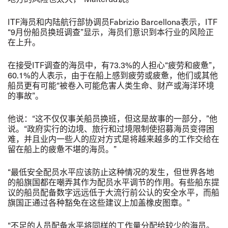
ITF
海员和内陆航行部协调员
Fabrizio Barcellona
表示，
ITF
“
9
月份船员换班调查
”
显示，海员们意识到本行业的风险正
在上升。
在
接受
ITF
调查的海员中，有
73.3%
的人担心
“
疲劳和疲惫
”
，
60.1%
的人表示，由于在
船上感到疲劳或疲惫，
他们或其他
船员更有可能
“
被
卷入可能危害人类生命、财产或海洋环境
的事故
”
。
他说
：
“
这不仅仅事关船员换班，但这是故事的一部分，
”
他
说。
“
政府实行的边境、旅行和过境限制使招募海员变得困
难，并且业内一些人的应对方式是将越来越多的工作交给在
留在船上的疲惫不堪的海员。
”
“
最低安全配员水平应该防止这种情况的发生，但世界各地
的船旗国都在嘲弄其作为配员水平调节的作用。有些船东提
议的船员配备数字远远低于大流行前公认的安全水平，而船
旗国正通过各种豁免在这些建议上加盖橡皮图章。
”
“
不足的人员配备水平将同样的工作量分配给较少的海员。