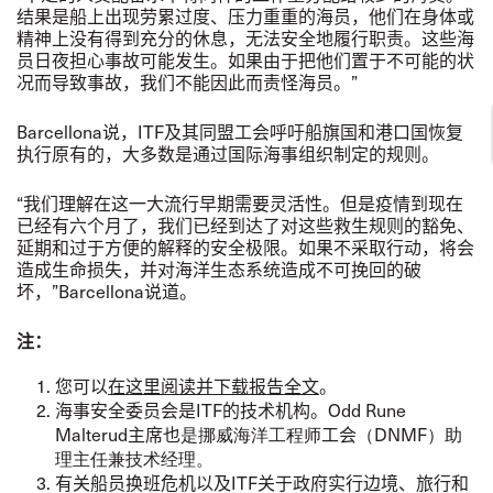
结果是船上出现劳累过度、压力重重的海员，他们在身体或
精神上没有得到充分的休息，无法安全地履行职责。这些海
员日夜担心事故可能发生。如果由于把他们置于不可能的状
况而导致事故，我们不能因此而责怪海员。
”
Barcellona
说，
ITF
及其同盟工会呼吁船旗国和港口国恢复
执行原有的，大多数是通过国际海事组织制定的规则。
“
我们理解在这一大流行早期需要灵活性。但是疫情到现在
已经有六个月了，我们已经到达了对这些救生规则的豁免、
延期和过于方便的解释的安全极限。如果不采取行动，将会
造成生命损失，并对海洋生态系统造成不可挽回的破
坏，
”
Barcellona
说道。
注：
您可以
在这里阅读并下载报告全文
。
海事安全委员会是
ITF
的技术机构。
Odd Rune
Malterud
主席也
是挪威海洋工程师
工会
（
DNMF
）助
理主任兼技术经理。
有关船员换班危机以及
ITF
关于政府实行边境、旅行和