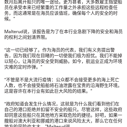
数月后离开船只的唯一途径。更为甚者，大多数雇主指望船
员在承受本来已经繁重的工作量之外承担这些远程检查任
务，而这通常是在海员应该值班，确保每个人的安全的时
候。
”
Malterud
说，该报告是为了在本行业急剧下降的安全和海员
的权利之间划清界限。
“
这一切已经够了
。作为海员的代表，我们有义务提出警
告，因为我们现在目睹的一切使我们极为担忧。我们不能掉
以轻心，让海员的安全受到威胁。如今，航运业正成为环境
灾难的定时炸弹。
”
“
不管是不是大流行疫情
：公众都不会接受更多的海上死亡
人数，也不会接受船舶将石油泄露在宝贵的沿海野生环境。
这是容许在本行业有如此巨大风险的结果。
”
“
政
府知道会发生什么情况，这就是为什么我们看到他们在
自己的港口拒绝并扣留不安全的船只。尽管这样，这些政府
却同意这些船只在其他地方采取危险的捷径。好吧，如果一
艘船对澳大利亚和挪威的港口来说风险太大，那么它在任何
地方的风险也太大，
”
Malterud
说。