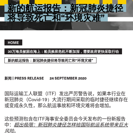
新的航运报告：新冠肺炎捷径
将导致死亡和“环境灾难”
Breadcrumb
HOME
30万海员被困在海上：船员换班危机不断加深，需要政府更快采取行动
新的航运报告：新冠肺炎捷径将导致死亡和“环境灾难”
新闻
PRESS RELEASE
24 SEPTEMBER 2020
国际运输工人联盟（
ITF
）发出严厉警告说，如果本行业在
新冠肺炎（
Covid-19）
大流行期间采取的临时捷径继续存在
或变成永久性，那么航运事故和环境灾难将会增加。
这些预测包含在
ITF
海事安全委员会今天发布的一份新报告
中：
超出极限：新冠肺炎捷径怎样给国际航运系统带来巨大
。
风险