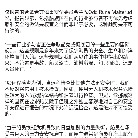
该报告的合著者兼海事安全委员会主席
Odd Rune Malterud
说，报告显示，包括船旗国在内的行业参与者不再优先考虑
船舶安全的做法是权宜之计而非出于必要，这种趋势是不可
持续的。
“
一些行业参与者正在争取豁免或彻底暂停一些重要的国际
规则。这些规则是多年来为了保护海员的安全、生命和海洋
环境而引入的。这些规则是我们从以往的事件中得出的结
果：不管这是事故、船员溺亡、油料溢漏、船只搁浅，还是
人员死亡。
”
“
以
远程检查为例，当远程检查比其他方法更安全时，我们
不反对将它用于技术检查，例如，使用无人机技术代替危险
性较大的人员对船体结构和油罐进行检查。但是，像挪威这
样的国家在要求船员除了值班之外独立客观地对自己的安全
和安保进行报告的情况下允许远程检查，这是绝对不可接受
的。
”
“
由于船员换班危机导致的日益加剧的力量失衡，船员在承
受着巨大的压力去安抚雇主，而雇主通常是海员在海上航行