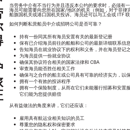
当劳务中介有不当行为并且违反本公约的要求时，必须有一
劳
海员可能需要向您所在国家/地区的机关（例如，对于菲律宾海
船旗国机关或港口国机关投诉。海员还可以与工会或 ITF 
你
如何判断私营船员中介或招聘公司是否可靠？
得
持有一份同其所有海员安置有关的最新登记册
保有已介绍海员前往的船舶和公司的最新详细联系信
、
告知海员在就业协议下的权利和义务，并在海员登记
为海员提供一份就业协议
护
确保其协议符合相关的国家法律和 CBA
审查海员能否胜任相关工作
确保与之合作的船主或公司具有可靠的经济实力，以
旅
拥有一个有效的投诉程序
拥有一个保险制度，从而在它们未能履行招募和安置服务
证
它们能为您提供赔偿
从有益做法的角度来讲，它们还应该：
雇用具有航运业相关知识的员工
尊重您的隐私权和保密要求