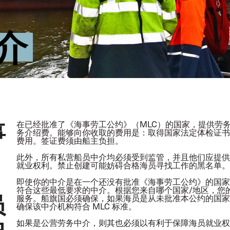
介
事
在已经批准了《海事劳工公约》（MLC）的国家，提供劳
务介绍费。能够向你收取的费用是：取得国家法定体检证书
费用。签证费须由船主负担。
此外，所有私营船员中介均必须受到监管，并且他们应提供
就业权利。禁止创建可能妨碍合格海员寻找工作的黑名单。
即使你的中介是在一个还没有批准《海事劳工公约》的国家
符合这些最低要求的中介。根据您来自哪个国家/地区，您
员
服务。船旗国必须确保，如果海员是从未批准本公约的国家
确保该中介机构符合 MLC 标准。
中
如果是公营劳务中介，则其也必须以有利于保障海员就业权