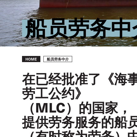
船员劳务中
Breadcrumb
船员劳务中介
HOME
在已经批准了《海
劳工公约》
（MLC）的国家，
提供劳务服务的船
（有时称为劳务）