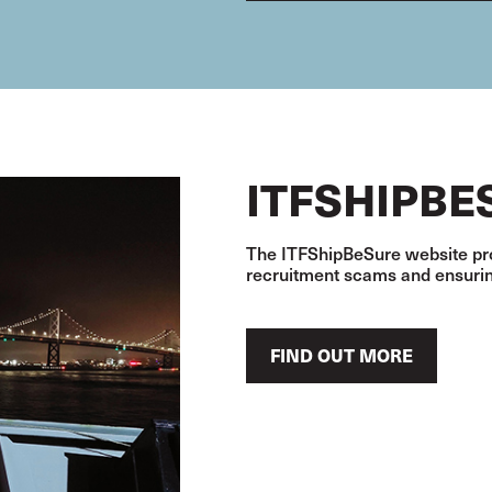
ITFSHIPBE
The ITFShipBeSure website pro
recruitment scams and ensuring
FIND OUT MORE