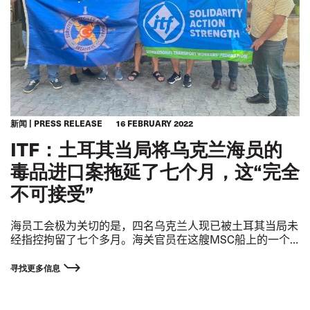
新闻
PRESS RELEASE
16 FEBRUARY 2022
ITF：土耳其当局将乌克兰海员的
毒品进口案拖延了七个月，这“完全
不可接受”
海员工会极为关切的是，四名乌克兰人现已被土耳其当局未
经指控拘留了七个多月。海关官员在这艘
MSC
船上的一个
集装箱内发现了约
176
公斤可卡因。船员被指控知道船上藏
了这些毒品。
寻找更多信息