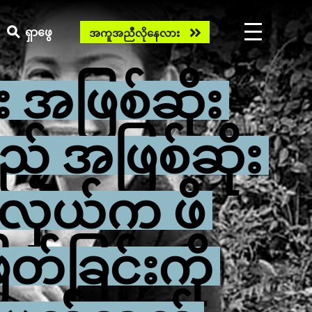
Need
ရှာဖွေ
အကူအညီလိုနေလား
help
now?
 အဖြစ်ဆိုး
ည့် အဖြစ်ဆိုး
းလှယ်က ဖိ
ြတ်ခြင်းကို