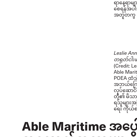
ရာနေရာမျာ
စေရန်အပါအဝ
အတူတကွ တ
Leslie An
တရုတ်ငါးဖမ
(Credit: L
Able Marit
POEA ထံသိ
အဘယ်ကြောင
လုပ်ဆောင်ရ
တို့၏ မိသာ
ရသူများအဖ
ရေး ကိုယ်
Able Maritime အပေါ