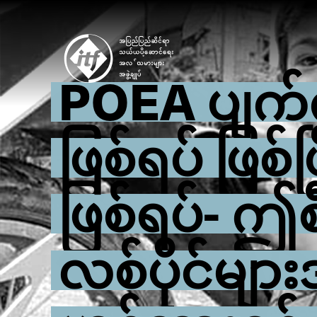
Skip
to
main
content
POEA ပျက်က
ဖြစ်ရပ် ဖြစ်
ဖြစ်ရပ်- ဤ
လစ်ပိုင်များ