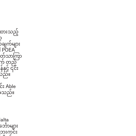
ေးထားသည့်
ာ
်ချက်များ
ခါ POEA
စ်ပတ်သာကြာ
်လက် တည်
င့် ၎င်း
့သည်။
်း Able
ခဲ့သည်။
alta
်္ဘောများ
 ဘေးကင်း