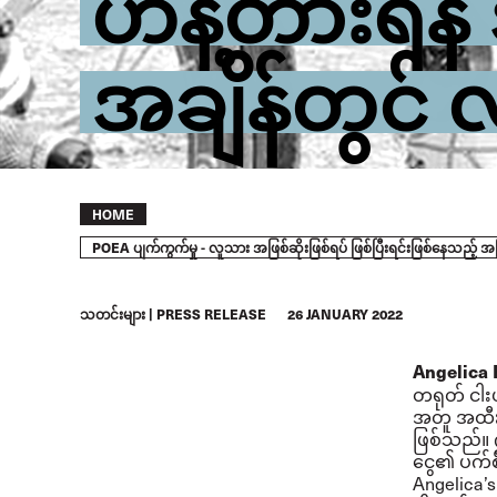
ဟန့်တားရန်
အချိန်တွင်
Breadcrumb
HOME
POEA ပျက်ကွက်မှု - လူသား အဖြစ်ဆိုးဖြစ်ရပ် ဖြစ်ပြီးရင်းဖြစ်နေသည့် အ
သတင်းများ
PRESS RELEASE
26 JANUARY 2022
Angelica
တရုတ် ငါး
အတူ အထီး
ဖြစ်သည်။ 
ငွေ၏ ပက်စိ
Angelica’s