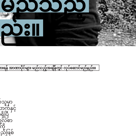
း မည်သည့်
ည်း။
့်တားရန် အာဏာပိုင်များ မည်သည့်အချိန်တွင် လုပ်ဆောင်မည်နည်း။
်သူမှာ
က်နှင့်
ိပြီ
သူ့လစာ
ကို
မည်ဖြစ်