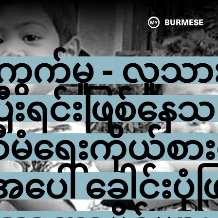
BURMESE
ွက်မှု - လူသား
ပြီးရင်းဖြစ်နေသ
စီမံရေးကိုယ်စာ
အပေါ် ခေါင်းပုံဖ