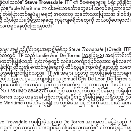
ိုင်ပါသလဲ။”
ITF ၏ စိစစ်ရေးမှူးချုပ်ရုံး ညှိနှို
Steve Trowsdale
ည်။ “able Maritime က ငါးဖမ်းသင်္ဘောတွေပေါ် အလုပ်ခန့်ထားသ
 တစ်ပြားတစ်ချပ်မျှ မရတဲ့ အလားတူ သင်္ဘောသားပြဿနာ ဒါဇင်နဲ့ချီ
ို့ သိပါတယ်။ ဒီမိသားစုတွေ ကုန်ကျစရိတ်တွေကို ဘယ်လိုပေးမှာလဲ၊ 
က်ရှင်နေထိုင်ကြရမှာလဲ။”
| (Credit: ITF
းမှူး အဖွဲ့ ညှိနှိုင်းရေးအရာရှိဖြစ်သူ Steve Trowsdale
တွင် ITF သည် Leslie Ann De Torres (
ဆန္ဒပြမှု 3
) အကြောင်းကိ
ုတ်ပြန်ခဲ့သည်၊ ၎င်းကိစ္စတွင် လင်ယောက်ျားဖြစ်သူအား ရှစ်လကျ
ုင်ပြီး ထိုသူ၏ ကောင်းမွန်ရေးကို ထိပ်လှန့်ကြောက်ရွံ့နေသည့် သင
သူအကြောင်းဖြစ်သည်။ ITF-၏ အများပြည်သူ ထုတ်ပြန်ကြေညာချက
်ပါသည်၊ လင်ယောက်ျားဖြစ်သူ Jemuel Cris De Leon De Torres
ောင်း ပေါ်ထွက်လာခဲ့သည်၊ တရုတ်အလံလွှင့်ထူထားသည့် ငါးဖမ်းသင်
(IMO 8546270) ပေါ်တွင် ဆက်လက်လုပ်ကိုင်နေလျက်ရှိကြ
 Yu 116
orres သည် ယခုအခါ ဤလကုန်ဆုံးပိုင်း၌ အိမ်ပြန်ရဖွယ်ရှိသည်၊ သင
Able Maritime ကုမ္ပဏီမှလွဲ၍) က သူ့အိမ်အပြန်ကိစ္စကို တောင်းဆိုခြင်း
ve Trowsdale ကပြောခဲ့သည်မှာ De Torres အားအလုပ်ခန့်ခဲ့သည့် 
ုမ္ပဏီတွင် သင်္ဘောသားများနှင့် ငါးဖမ်းသမားတို့၏ ကောင်းမွန်ရေးနှင