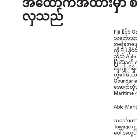
အထောက်အထားမှာ စိတ်
လှသည်
Fiji နိုင်
သင်္ဘောသာ
အခြေအနေမျ
ကို Fiji န
သည် Able M
ပြီးနောက် 
နေလျက်ရှိ
တို့၏ မိသာ
Goundar ၏
အောက်တိုဘ
Maritime က
Able Mari
သင်္ဘောသ
Towage ကုမ
ပေါ် အလုပ်