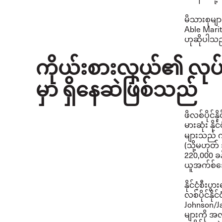
မိသားစုမျ
Able Mari
ဟုဆိုပါသ
ကိုယ်းစားလှယ်၏ လုပ်င
မှာ ရှိနေဆဲဖြစ်သည်
ဖိလစ်ပိုင်
မားဆုံး နို
များသည် က
(သို့မဟုတ်
220,000 ခန့
ယူအက်စ်ဒေါ
နိုင်ငံ့စီ
လစ်ပိုင်နိ
Johnson/J
များကို အ