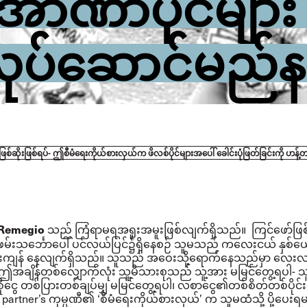
 အာဏာပိုင်မျာ
 လုပ်ဆောင်မည်န
ဖြစ်ဆိုးဖြစ်ရပ်- ဤစီမံရေးကိုယ်စားလှယ်က ဖိလစ်ပိုင်များအပေါ် ခေါင်းပုံဖြတ်ခြင်းကို ဟန
သည် ကြံရာမရအရူးအမူးဖြစ်လျက်ရှိသည်။ ကြင်ဖော်ဖြစ
 Remegio
ဖမ်းသင်္ဘောပေါ် ပင်လယ်ပြင်၌ရှိနေစဉ် သူမသည် ကလေးငယ် နှစ်ယော
ကျန် နေလျက်ရှိသည်။ သူသည် အဝေးသို့ရောက်နေသည်မှာ လေးလရှ
ဤအချိန်တစ်လျှောက်လုံး သူ့မိသားစုသည် သူ့အား မမြင်တွေ့ရပါ- 
ုငွေ တစ်ပြားတစ်ချပ်မျှ မမြင်တွေ့ရပါ၊ လစာငွေ၏တစ်စိတ်တစ်ပိုင်း
 partner’s ကုမ္ပဏီ၏ ‘စီမံရေးကိုယ်စားလှယ်’ က သူမထံသို့ ပို့ပေးရ