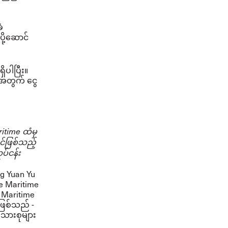
ံ
ု့ဆောင်
ိပါပြီး။
အတွက် ငွေ
ritime ထံမှ
ုင်ဖြစ်သည့်
ပ်ငန်း
g Yuan Yu
e Maritime
 Maritime
ဖြစ်သည် -
ိသားစုများ