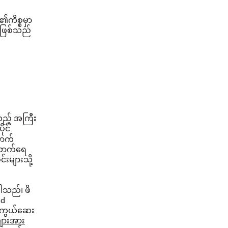
၏ကိစ္စမှာ
ာဖြစ်သည်
းသည့် အကြီး
ုင်
ောက်
အယောက်ရေ
်းများသို့
ပါသည်၊ ဖိ
nd
ကာကွယ်ဆေး
များအား