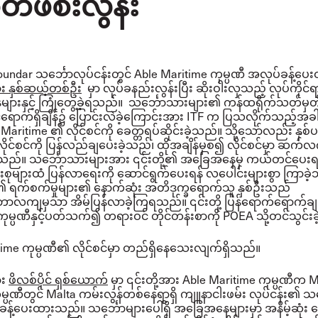
ဖိစီးလွန်း
ငံ Goundar သင်္ဘောလုပ်ငန်းတွင် Able Maritime ကုမ္ပဏီ အလုပ်ခန့်ပ
း နှစ်ဆယ့်တစ်ဦး
မှာ လုပ်ခနည်းလွန်းပြီး ဆိုးဝါးလှသည့် လုပ်ကိုင်ရ
ားနှင့် ကြုံတွေ့ခဲ့ရသည်။ သင်္ဘောသားများ၏ ကန်ထရိုက်သတ်မှတ
ိုင်ငံရောက်ရှိချိန်၌ ပြောင်းလဲခဲ့ကြောင်းအား ITF က ပြသလိုက်သည့်အ
aritime ၏ လိုင်စင်ကို ခေတ္တရပ်ဆိုင်းခဲ့သည်။ သို့သော်လည်း နှ
လိုင်စင်ကို ပြန်လည်ချပေးခဲ့သည်၊ ထိုအချိန်မှစ၍ လိုင်စင်မှာ ဆက
သည်။ သင်္ဘောသားများအား ၎င်းတို့၏ အခြေအနေမှ ကယ်တင်ပေးရန်နှ
းစုများထံ ပြန်လာရေးကို ဆောင်ရွက်ပေးရန် လပေါင်းများစွာ ကြာခဲ
 ရက်စက်မှုများ၏ နောက်ဆုံး အတိဒုက္ခရောက်သူ နှစ်ဦးသည်
ာလကျမှသာ အိမ်ပြန်လာခဲ့ကြရသည်။ ၎င်းတို့ ပြန်ရောက်ရောက်ချင
ုမ္ပဏီနှင့်ပတ်သက်၍ တရားဝင် တိုင်တန်းစာကို POEA သို့တင်သွင်း
time ကုမ္ပဏီ၏ လိုင်စင်မှာ တည်ရှိနေသေးလျက်ရှိသည်။
ား
ဖိလစ်ပိုင် ရှစ်ယောက်
မှာ ၎င်းတို့အား Able Maritime ကုမ္ပဏီက M
္ပဏီတွင် Malta ကမ်းလွန်တစ်နေရာရှိ ကျူနာငါးဖမ်း လုပ်ငန်း၏ သင
ခန့်ပေးထားသည်။ သင်္ဘောများပေါ်ရှိ အခြေအနေများမှာ အနိမ့်ဆုံး