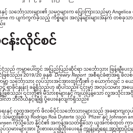
ားနှင့် သင်္ဘောသားများ၏ သမဂ္ဂများက ပြောကြားသည်မှာ Angelica 
time က ပျက်ကွက်ခဲ့သည့် ကိစ္စများ အလွန်များများအနက် တစ်ခုသ
ည်။
န်းလိုင်စင်
နိုင်ငံသည် ကမ္ဘာပေါ်တွင် အပြည်ပြည်ဆိုင်ရာ သင်္ဘောသား ဖြန့်ချီပေ
င်ငံဖြစ်သည်။ 2019/20 ခုနှစ်
အစီရင်ခံစာအရ ဖိလစ်ပိ
Drewry Report
မ္ဘာ့ သင်္ဘောသား လုပ်သားအင်အားထုကြီး၏ ၇ ယောက်လျှင် ၁ ယ
 ၁၄ ရာခိုင်နှုန်း) ခန့်ရှိသည်ဟု ဆိုပါသည်။ ၎င်းမှာ အလုပ်သမား 
်ဖြစ်သည်၊ ၎င်းတို့၏ မိသားစုများနှင့် ကျယ်ပြန့်သော လူ့အသိုင်းအဝိုင
်လာ ဘီလီယံနှင့်ချီ၍ ပို့ပေးနေလျက်ရှိသည်။
းပွားရေးနှင့် လူထုအတွက် ဖိလစ်ပိုင်သင်္ဘောသားများသည် အခရာကျလှ
ုင်ငံ သမတ္တဖြစ်သူ Rodrigo Roa Duterte သည် Pfizer နှင့် Johnson a
ansen ကဲ့သို့သော နိုင်ငံ၏ အကန့်အသတ်ရှိသော ယူအက်စ်ထုတ် 
လုပ်သမားများအား ဦးစားပေး၍ထိုးပေးရန်
ကျန်းမာရေး အာဏာပိုင်