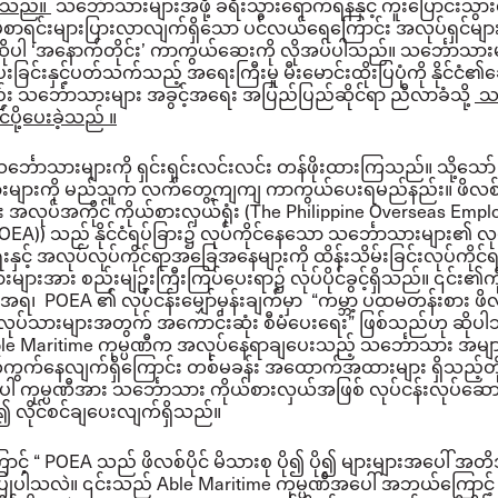
ခဲ့သည်။
သင်္ဘောသားများအဖို့ ခရီးသွားရောက်ရန်နှင့် ကူးပြောင်းသွာ
ိုစာရင်းများပြားလာလျက်ရှိသော ပင်လယ်ရေကြောင်း အလုပ်ရှင်များနှ
ုပါ ‘အနောက်တိုင်း’ ကာကွယ်ဆေးကို လိုအပ်ပါသည်။ သင်္ဘောသား
ြင်းနှင့်ပတ်သက်သည့် အရေးကြီးမှု မီးမောင်းထိုးပြပုံကို နိုင်ငံ၏
 သင်္ဘောသားများ အခွင့်အရေး အပြည်ပြည်ဆိုင်ရာ ညီလာခံသို့
သမ
ပို့ပေးခဲ့သည် ။
 သင်္ဘောသားများကို ရှင်းရှင်းလင်းလင်း တန်ဖိုးထားကြသည်။ သို့သော်
းများကို မည်သူက လက်တွေ့ကျကျ ကာကွယ်ပေးရမည်နည်း။ ဖိလစ်ပိုင်
ခြား အလုပ်အကိုင် ကိုယ်စားလှယ်ရုံး (The Philippine Overseas Emp
EA)) သည် နိုင်ငံရပ်ခြား၌ လုပ်ကိုင်နေသော သင်္ဘောသားများ၏ လုပ
ရေးနှင့် အလုပ်လုပ်ကိုင်ရာအခြေအနေများကို ထိန်းသိမ်းခြင်းလုပ်ကိုင်
းများအား စည်းမျဥ်းကြီးကြပ်ပေးရာ၌ လုပ်ပိုင်ခွင့်ရှိသည်။ ၎င်း၏ကို
အရ၊ POEA ၏ လုပ်ငန်းမျှော်မှန်းချက်မှာ “ကမ္ဘာ့ ပထမတန်းစား ဖိလစ
င်းလုပ်သားများအတွက် အကောင်းဆုံး စီမံပေးရေး” ဖြစ်သည်ဟု ဆိုပ
Able Maritime ကုမ္ပဏီက အလုပ်နေရာချပေးသည့် သင်္ဘောသား အမျ
်ကွက်နေလျက်ရှိကြောင်း တစ်မခန်း အထောက်အထားများ ရှိသည့်တိ
ါ ကုမ္ပဏီအား သင်္ဘောသား ကိုယ်စားလှယ်အဖြစ် လုပ်ငန်းလုပ်ဆော
လိုင်စင်ချပေးလျက်ရှိသည်။
် “ POEA သည် ဖိလစ်ပိုင် မိသားစု ပို၍ ပို၍ များများအပေါ် အတိဒ
့်ပြုပါသလဲ။ ၎င်းသည် Able Maritime ကုမ္ပဏီအပေါ် အဘယ်ကြောင့် 