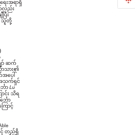
င်းရေးအရာရှိ
ော်လည်း
ပြီး
သူတို့
)
ု
ော် ဆက်
်္ဘောသား၏
်အပေါ်
 အသက်ရှင်
္ဘော
Lu
ောင်း သိရ
်္ဘော
ကြောင့်
Able
့် တည်ရှိ