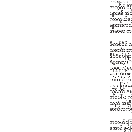
အမိန့်ပေး
အတွက် ပိုမ
များ၏ အဆိ
ကာကွယ်ပေးခ
များကလည်း
အမှာစာ တင်
ဖိလစ်ပိုင်
သင်္ဘောသာ
နိုင်ငံရပ်
Agency (PO
လူမှုဖူလုံ
ရေးကိုယ်စာ
က်ဘ်ဆိုက်
ရွှေ့ပြော
သို့သော် 
အပေါ် ပျက
သည် အဆိုပ
ဆက်လက်၍ 
အဘယ်ကြောင့
အောင် ခွင