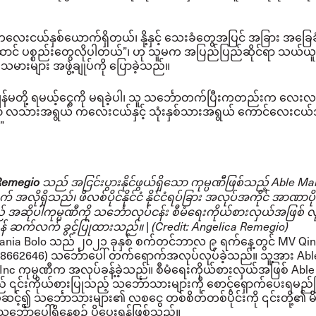
ကလေးငယ်နှစ်ယောက်ရှိတယ်၊ နို့နှင့် သေးခံတွေအပြင် အခြား အခြေခ
င် ပစ္စည်းတွေလိုပါတယ်”၊ ဟု သူမက အပြည်ပြည်ဆိုင်ရာ သယ်ယူပိ
မားများ အဖွဲ့ချုပ်ကို ပြောခဲ့သည်။
ျွန်မတို့ ရမယ့်ငွေကို မရခဲ့ပါ၊ သူ သင်္ဘောတက်ပြီးကတည်းက လေးလရှ
 ၁၀ လသားအရွယ် ကလေးငယ်နှင့် သုံးနှစ်သားအရွယ် ကောင်လေးငယ်
”
Remegio
သည် အငြင်းပွားနိုင်ဖွယ်ရှိသော ကုမ္ပဏီဖြစ်သည့် Able Ma
် အလိုရှိသည်၊ ဖိလစ်ပိုင်နိုင်ငံ နိုင်ငံရပ်ခြား အလုပ်အကိုင် အာဏာပိ
ဆိုပါကုမ္ပဏီကို သင်္ဘောလုပ်ငန်း စီမံရေးကိုယ်စားလှယ်အဖြစ် လု
 ဆက်လက် ခွင့်ပြုထားသည်။ | (Credit: Angelica Remegio)
nia Bolo သည် ၂၀၂၁ ခုနှစ် စက်တင်ဘာလ ၉ ရက်နေ့တွင် MV Qin
 8662646) သင်္ဘောပေါ် တက်ရောက်အလုပ်လုပ်ခဲ့သည်။ သူ့အား Abl
Inc ကုမ္ပဏီက အလုပ်ခန့်ခဲ့သည်။ စီမံရေးကိုယ်စားလှယ်အဖြစ် Able
် ၎င်းကိုယ်စားပြုသည့် သင်္ဘောသားများကို စောင့်ရှောက်ပေးရမည်
်ဆင့်၍ သင်္ဘောသားများ၏ လစငွေ တစ်စိတ်တစ်ပိုင်းကို ၎င်းတို့၏ မ
 သင်္ဘောပေါ်ရှိနေစဉ် ပို့ပေးရန်ဖြစ်သည်။