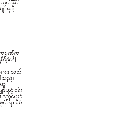
ွယ်နိုင်
ားနှင့်
ကုမ္ပဏီက
|
်ခဲ့ပါ
Torres သည်
ပါသည်။
းယူ
နှင့် ၎င်း
ဒုက္ခပေးခံ
ွယ်ရာ စီမံ