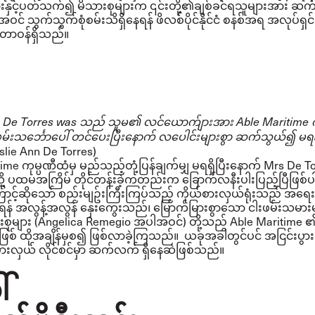
းနှင့်ပတ်သက်၍ မိသားစုများက ၎င်းတို့၏ချစ်ခင်ရသူများအား ဆက်သ
င် သွက်သွက်စုံစမ်းသိရှိနေရန် ဖိလစ်ပိုင်နိုင်ငံ စနစ်အရ အလုပ်ရှင်မျ
ာဝန်ရှိသည်။
n De Torres was သည် သူမ၏ လင်ယောက်ျားအား Able Maritime 
်းသင်္ဘောပေါ် တင်ပေးပြီးနောက် လပေါင်းများစွာ ဆက်သွယ်၍ မရနိုင
eslie Ann De Torres)
ime ကုမ္ပဏီထံမှ မည်သည့်တုံ့ပြန်ချက်မျှ မရရှိပြီးနောက် Mrs De 
ု့ ပထမအကြိမ် တိုင်တန်းခဲ့ကတည်းက ခြောက်လနီးပါးပြည့်ပြီဖြစ်
့်ဆိုသော် စည်းမျဥ်းကြီးကြပ်သည့် ကိုယ်စားလှယ်ရုံးသည် အရေ
န် အလွန့်အလွန် နှေးကွေးသည်၊ မြောက်မြားစွာသော ငါးဖမ်းသမားများ
းစုများ (Angelica Remegio အပါအဝင်) တို့သည် Able Maritime ၏ 
ြစ် ထိုအချိန်မှစ၍ ဖြစ်လာခဲ့ကြသည်။ ယခုအခါတွင်ပင် အငြင်းပွားဖ
စားလှယ် လိုင်စင်မှာ ဆက်လက် ရှိနေဆဲဖြစ်သည်။
်