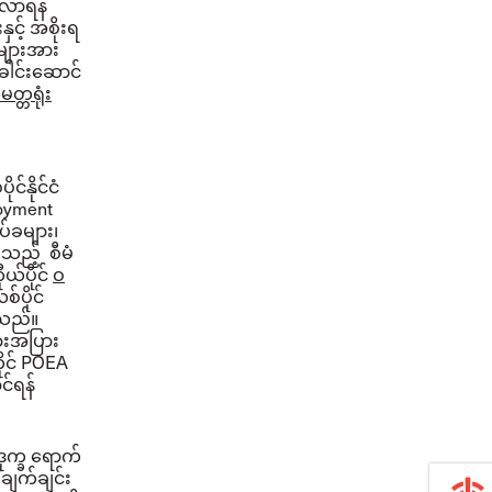
းလာရန်
င့် အစိုးရ
များအား
ခေါင်းဆောင်
တ္တရုံး
နိုင်ငံ
loyment
်ခများ၊
ရသည့် စီမံ
ယ်ပိုင်
ဝ
်ပိုင်
ါသည်။
ားအပြား
ုင် POEA
င်ရန်
ုက္ခ ရောက်
ချက်ချင်း