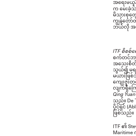
အရေးမယူန
က မေးခဲ့သ
မိသားစုတွေ
ကျွန်တော်တ
ဘယ်လို အသ
ITF စိစစ်ရေ
စက်တင်ဘာလ
အသေးစိတ်ထ
သွယ်၍ မရနိ
မယားဖြစ်
ကျေးဇူးတင
လျက်ရှိကြ
Qing Yuan
သည်။ De T
ပိုင်ရှင် (
ဖြစ်သည်။
ITF ၏ Ste
Maritime က