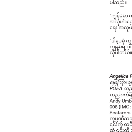
ပါသည်။
“ကွန်မမှာ 
အသုံးအဆော
ရေး အလုပ်သ
“ဒါပေမဲ့ က
ကျွန်မရဲ့
လိုပါတယ်။
Angelica 
ဖြေကြားချက
POEA သည် အ
လည်ပတ်ရန်
Andy Umba
008 (IMO:
Seafarers 
ကုမ္ပဏီသည
၎င်းကို ထပ
ထံ ၎င်းတို့