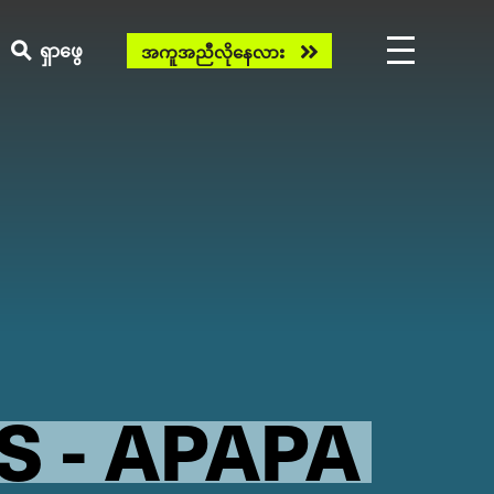
Need
ရှာဖွေ
အကူအညီလိုနေလား
help
now?
S - APAPA