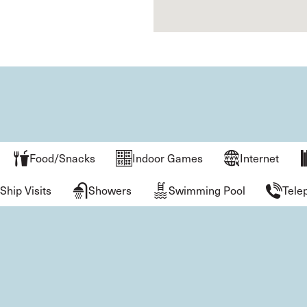
Food/Snacks
Indoor Games
Internet
Ship Visits
Showers
Swimming Pool
Tele