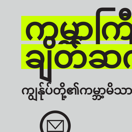
ကမ္ဘာကြီး
ချိတ်ဆက
ကျွန်ုပ်တို့၏ကမ္ဘာ့မိသား