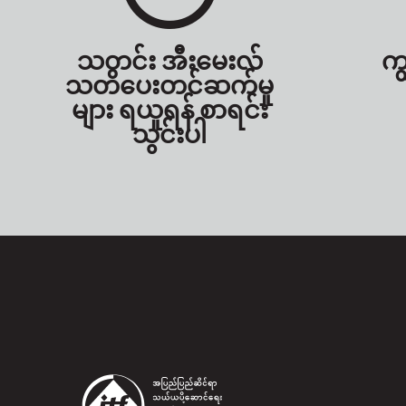
သတင်း အီးမေးလ်
ကျ
သတိပေးတင်ဆက်မှု
များ ရယူရန် စာရင်း
သွင်းပါ