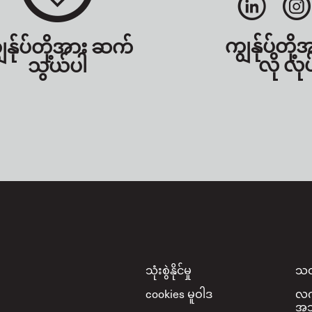
ကျွန်ုပ်တို့
ွန်ုပ်တို့အား ဆက်
လို လုပ
သွယ်ပါ
Footer
သုံးစွဲနိုင်မှု
သတ
cookies မူဝါဒ
လက်
အသု