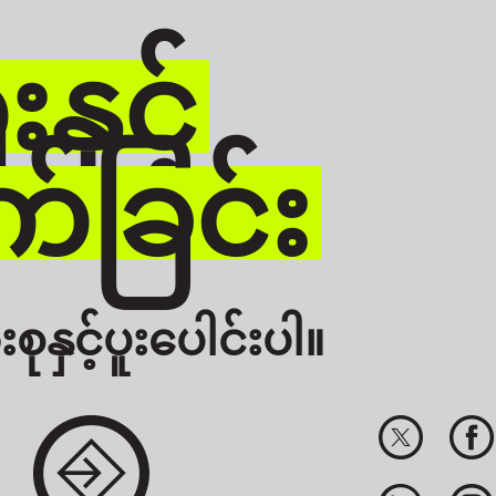
နှင့်
်ခြင်း
စုနှင့်ပူးပေါင်းပါ။