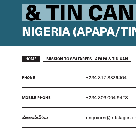
& TIN CAN
NIGERIA (APAPA/TI
Breadcrumb
MISSION TO SEAFARERS - APAPA & TIN CAN
HOME
+234 817 8329464
PHONE
+234 806 064 9428
MOBILE PHONE
enquiries@mtslagos.o
အီးမေးလ်လိပ်စာ