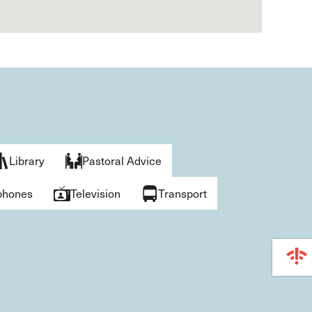
Library
Pastoral Advice
phones
Television
Transport