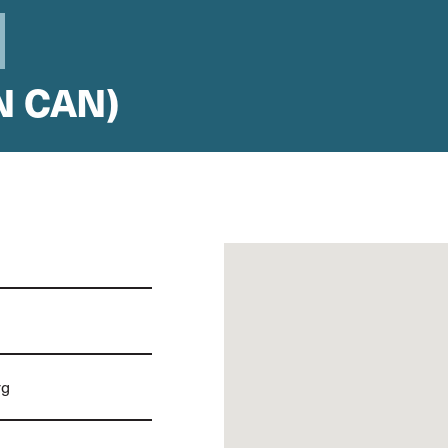
N CAN)
rg