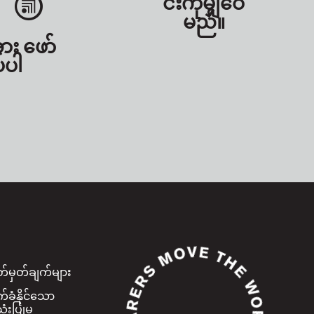
င်းကိုမျှဝေ
မည်။
အား ဖော်
်ပါ
်မှတ်ချက်များ
ခံနိုင်သော
ံးပြုမှု