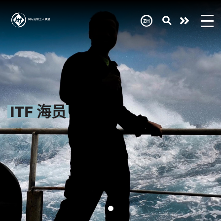
Skip
to
main
Need
content
help
now?
ITF 海员