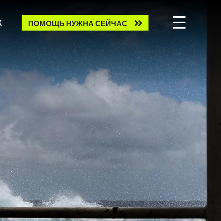
Need
К
ПОМОЩЬ НУЖНА СЕЙЧАС
help
now?