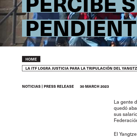
PERCIBE 
PENDIENT
Breadcrumb
HOME
LA ITF LOGRA JUSTICIA PARA LA TRIPULACIÓN DEL YANG
NOTICIAS
PRESS RELEASE
30 MARCH 2023
La gente d
quedó aban
sus salari
Federación
El Yangtze