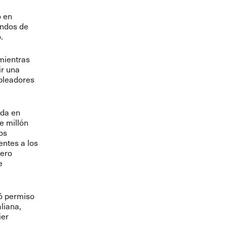
ó en
undos de
.
mientras
ir una
pleadores
ada en
e millón
os
entes a los
nero
e
ió permiso
aliana,
ier