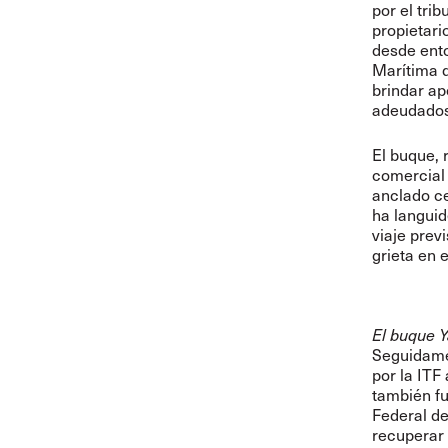
por el tri
propietari
desde ento
Marítima d
brindar apo
adeudados
El buque, 
comercial 
anclado ce
ha languid
viaje prev
grieta en 
El buque 
Seguidamen
por la ITF
también fu
Federal de
recuperar 