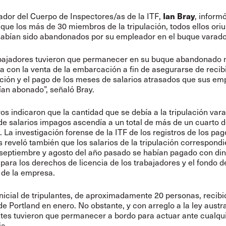
Ian Bray
ador del Cuerpo de Inspectores/as de la ITF,
, inform
que los más de 30 miembros de la tripulación, todos ellos ori
 habían sido abandonados por su empleador en el buque varado
abajadores tuvieron que permanecer en su buque abandonado 
a con la venta de la embarcación a fin de asegurarse de recib
ión y el pago de los meses de salarios atrasados que sus em
ían abonado”, señaló Bray.
ros indicaron que la cantidad que se debía a la tripulación var
e salarios impagos ascendía a un total de más de un cuarto d
. La investigación forense de la ITF de los registros de los pag
 reveló también que los salarios de la tripulación correspondi
septiembre y agosto del año pasado se habían pagado con di
para los derechos de licencia de los trabajadores y el fondo d
 de la empresa.
nicial de tripulantes, de aproximadamente 20 personas, recib
 de Portland en enero. No obstante, y con arreglo a la ley austr
ntes tuvieron que permanecer a bordo para actuar ante cualqu
ia.