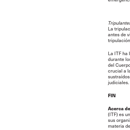
Tripulante
La tripula
antes de v
tripulació
La ITF ha 
durante lo
del Cuerp
crucial a 
sustraídos
judiciales.
FIN
Acerca de 
(ITF) es u
sus organi
materia de