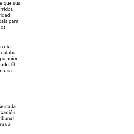
de que sus
rridos
ridad
país para
ios
 ruta
e estaba
ipulación
ado. El
se una
sentada
arcación
ribunal
ras a