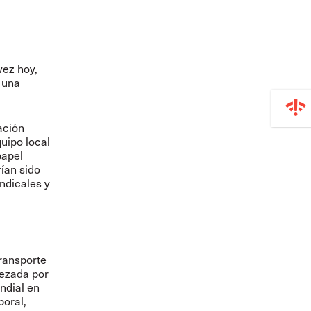
vez hoy,
 una
ación
uipo local
papel
rían sido
indicales y
ransporte
bezada por
ndial en
boral,