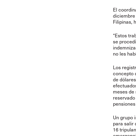
El coordin
diciembre 
Filipinas,
“Estos tr
se procedí
indemnizac
no les hab
Los regist
concepto d
de dólares
efectuados
meses de 
reservado 
pensiones
Un grupo i
para salir
16 tripula
emergenc