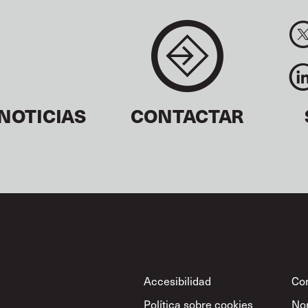
NOTICIAS
CONTACTAR
Footer
Accesibilidad
Con
Política sobre cookies
No