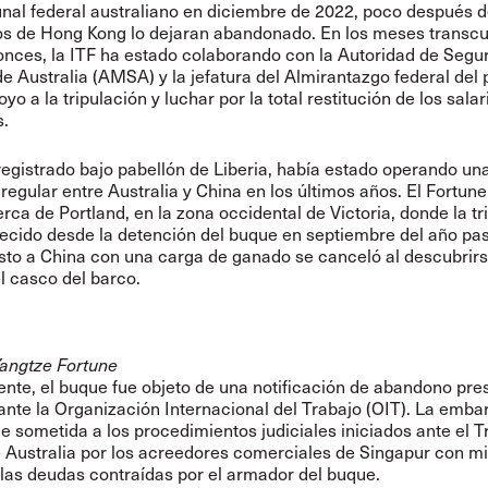
bunal federal australiano en diciembre de 2022, poco después 
os de Hong Kong lo dejaran abandonado. En los meses transcu
nces, la ITF ha estado colaborando con la Autoridad de Segu
e Australia (AMSA) y la jefatura del Almirantazgo federal del 
yo a la tripulación y luchar por la total restitución de los salar
.
registrado bajo pabellón de Liberia, había estado operando una
regular entre Australia y China en los últimos años. El Fortun
rca de Portland, en la zona occidental de Victoria, donde la tr
ecido desde la detención del buque en septiembre del año pas
isto a China con una carga de ganado se canceló al descubrir
el casco del barco.
Yangtze Fortune
te, el buque fue objeto de una notificación de abandono pre
 ante la Organización Internacional del Trabajo (OIT). La emb
e sometida a los procedimientos judiciales iniciados ante el T
 Australia por los acreedores comerciales de Singapur con mi
las deudas contraídas por el armador del buque.