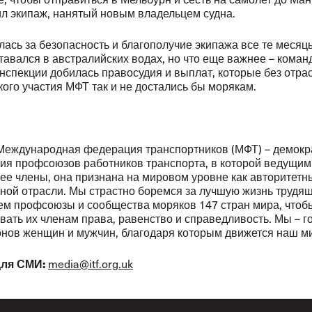
л экипаж, нанятый новым владельцем судна.
ась за безопасность и благополучие экипажа все те месяцы
тавался в австралийских водах, но что еще важнее – коман
нспекции добилась правосудия и выплат, которые без отра
ого участия МФТ так и не достались бы морякам.
Международная федерация транспортников (МФТ) – демокр
ия профсоюзов работников транспорта, в которой ведущим
ее члены, она признана на мировом уровне как авторитетн
ной отрасли. Мы страстно боремся за лучшую жизнь трудящ
м профсоюзы и сообщества моряков 147 стран мира, чтоб
вать их членам права, равенство и справедливость. Мы – г
нов женщин и мужчин, благодаря которым движется наш м
для СМИ:
media
@
itf
.
org
.
uk