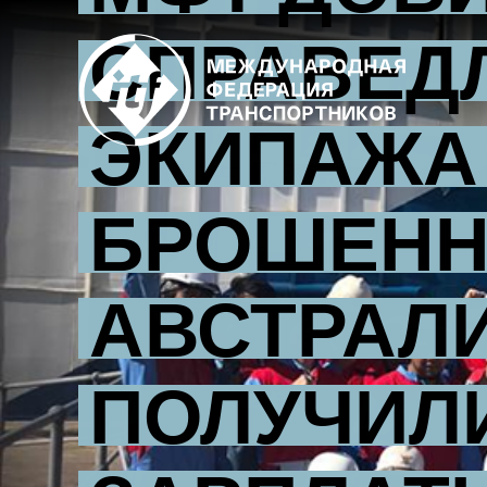
Skip
СПРАВЕД
to
main
content
ЭКИПАЖА
БРОШЕНН
АВСТРАЛИ
ПОЛУЧИЛ