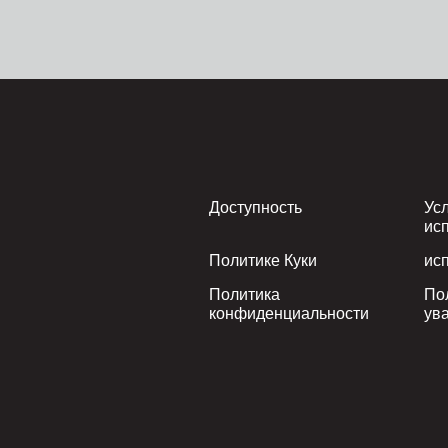
Footer
Доступность
Ус
ис
Политике Куки
ис
Политика
По
конфиденциальности
ув