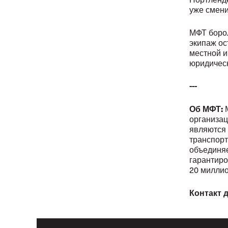
уже смени
МФТ борол
экипаж ос
местной и
юридическ
---
О
б
МФТ:
организац
являются 
транспорт
объединяе
гарантиро
20
миллио
Контакт 