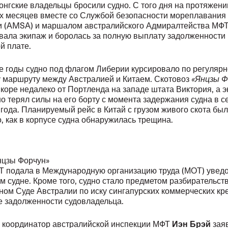
конгские владельцы бросили судно. С того дня на протяжени
х месяцев вместе со Службой безопасности мореплавания
и (AMSA) и маршалом австралийского Адмиралтейства МФ
ала экипаж и боролась за полную выплату задолженности
й плате.
 годы судно под флагом Либерии курсировало по регуляр
 маршруту между Австралией и Китаем. Скотовоз
«Янцзы Ф
якоре недалеко от Портленда на западе штата Виктория, а 
о терял силы на его борту с момента задержания судна в с
года. Планируемый рейс в Китай с грузом живого скота бы
о, как в корпусе судна обнаружилась трещина.
нцзы Форчун»
Т подала в Международную организацию труда (МОТ) увед
 судне. Кроме того, судно стало предметом разбирательств
ом Суде Австралии по иску сингапурских коммерческих кр
е задолженности судовладельца.
Иэн Брэй
е координатор австралийской инспекции МФТ
заяв