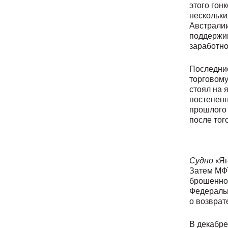
этого гон
нескольки
Австрали
поддержив
заработно
Последние
торговому
стоял на 
постепенн
прошлого 
после тог
Судно
«Я
Затем МФ
брошенном
Федеральн
о возврат
В декабр