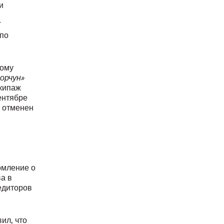
и
Т
 по
ному
орчун»
экипаж
ентябре
л отменен
омление о
а в
едиторов
ил, что