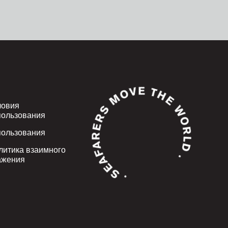
ловия
пользования
пользования
литика взаимного
ажения