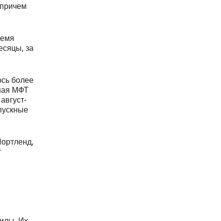
 причем
ремя
есяцы, за
ось более
ная МФТ
август-
пускные
Портленд,
т
нилы. Их