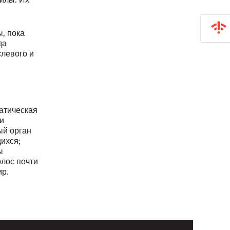
, пока
да
слевого и
атическая
и
ый орган
ихся;
ы
олос почти
ир.