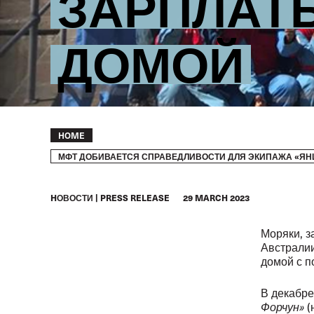
ЗАРПЛАТ
ДОМОЙ
Breadcrumb
HOME
МФТ ДОБИВАЕТСЯ СПРАВЕДЛИВОСТИ ДЛЯ ЭКИПАЖА «ЯН
HОВОСТИ
PRESS RELEASE
29 MARCH 2023
Моряки, з
Австралии
домой с 
В декабре
Форчун»
(