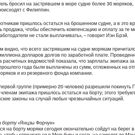
ель бросил на застрявшем в море судне более 30 моряков,
роисходят с Филиппин.
отникам пришлось остаться на брошенном судне, а в это в
ь продажа, чтобы обеспечить компенсацию и оплату за те м
аботодатели не стали выплачивать», – говорит Иэн Брэй.
м видно, что всего застрявшим на судне морякам причитал
миллиона долларов долгов по заработной плате. Проведен
а расчетных ведомостей показала, что зарплаты экипажа за 
прошлого года были выплачены из сумм, отложенных на от
оряков и из резервного фонда компании.
первой группе (примерно 20
человек) разрешили покинуть 
членам экипажа пришлось остаться на борту; этого требую
ские законы на случай любых чрезвычайных ситуаций.
а борту
«Янцзы Форчун»
я на борту моряки сегодня окончательно сойдут на берег в
, чтобы отправиться в Мельбурн и сесть на самолет до Ма