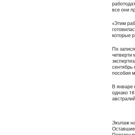
работодат
все они п
«Этим раб
готовилас
которые р
По запися
четверти 
экспертиз
сентябрь 
пособия м
В январе 
однако 16
австралий
Экипаж н
Оставшиес
Портленде