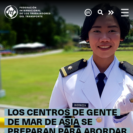
Skip
to
main
Necesi
content
ayuda
ahora
mismo
LOS CENTROS DE GENTE
DE MAR DE ASIA SE
PREPARAN PARA ABORDAR