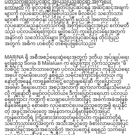
ပတ်သက်၍သုံးပွင့်ဆိုင် အပြည်ပြည်ဆိုင်ရာ အကြံပေး
ကော်မတီ
ကို ဖွင့်လှစ်၍ ကြိုတင်ပြင်ဆင်ရန် အဆင့်ဆင့်အချက်
များကို လုပ်ဆောင်ခဲ့ပြီးဖြစ်ပါသည်။ ဖိလစ်ပိုင် သင်္ဘောသား
များ၏ ကမ္ဘာတစ်ဝန်း ယှဥ်ပြိုင်မှုကို မည်သို့ အကောင်းဆုံး
လုပ်ဆောင်မည်နှင့်ပတ်သက်၍ အကြံပေးခြင်းအပြင် ကော်မတီ
သည် ပင်လယ်ရေကြောင်း မျှတသော ကူးပြောင်းရေးအတွက်
အနာဂတ် သင်္ဘောသားများ ကြိုတင်ပြင်ဆင်ရန် တိုင်းပြည်
အတွက် အဓိက ဟစ်တိုင် တစ်ရပ်ဖြစ်ပါသည်။
MARINA ရှိ အစီအစဉ်ရေးဆွဲရေးအတွက် ဒုတိယ အုပ်ချုပ်ရေး
မှူးဖြစ်သူ Sonia B Malaluan က ပြောကြား လိုက်သည်မှာ၊ “ဖိ
လစ်ပိုင် သင်္ဘောသားတွေမှာ ပင်လယ်ရေကြောင်း ကုန်သွယ်ရေး
အပေါ် လွှမ်းမိုးပေးတဲ့ နှစ်ရှည် သမိုင်းကြောင်းရှိပါတယ်၊ ကျ
နော်တို့အနေနဲ့ ကာဗွန်ဓါတ်ငွေ့ လျှော့ချရေးဆီ ကူးပြောင်းတဲ့
အခါမှာ ဒီရှေးဟောင်း အစဉ်အလာကို ဆက်လက်ထိန်းသိမ်းမယ်
လို့ ကျနော်တို့ မျှော်လင့်ပါတယ်။
ဒီကူးပြောင်းရေးဟာ ပင်လယ်
ရေကြောင်း ကဏ္ဍကို သေချာပေါက်အားဖြင့် အခက်အခဲအဖြစ်
စိန်ခေါ်နေစဉ် စောစော လုပ်ဆောင်ပေးမည့်သူတွေအဖို့ ရယူနိုင်
တဲ့ အခွင့်အလမ်းတွေ အမှန်တကယ်ရှိမှာဖြစ်တဲ့အပြင်
ကျွန်တော်တို့ရဲ့ ကြိုးစားအားထုတ်မှုတွေဟာ ကျွန်တော်တို့ရဲ့
သင်္ဘောသားတွေအတွက် အသီးအပွင့်တွေ ခံစားလာမယ့်အပြင်
အဆင့်မြင့်အရည်အသွေးရှိတဲ့ အလုပ်တွေနဲ့ ရေရှည် သက်မွေး