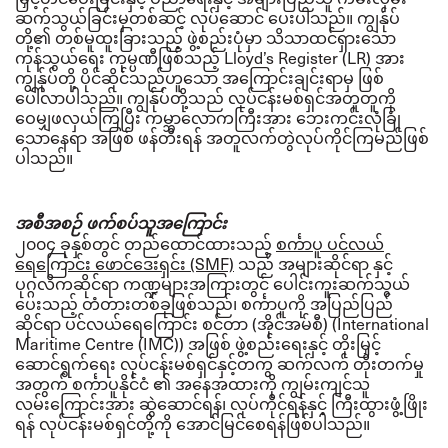
ဆက်သွယ်ခြင်းမှတစ်ဆင့် လုပ်ဆောင် ပေးပါသည်။
ကျွန်ုပ်
တို့၏ တစ်မူထူးခြားသည့် ဖွဲ့စည်းပုံမှာ သိသာထင်ရှားသော
ကုန်သွယ်ရေး ကုမ္ပဏီဖြစ်သည့်
Lloyd’s Register (LR) အား
ကျွန်ုပ်တို့ ပိုင်ဆိုင်သည်ဟူသော အကြောင်းချင်းရာမှ ဖြစ်
ပေါ်လာပါသည်။
ကျွန်ုပ်တို့သည် လုပ်ငန်းမစ်ရှင်အတူတူကို
ဝေမျှဖလှယ်ကြပြီး ကမ္ဘာလောကကြီးအား ဘေးကင်းလုံခြုံ
သောနေရာ အဖြစ် ဖန်တီးရန် အတူလက်တွဲလုပ်ကိုင်ကြမည်ဖြစ်
ပါသည်။
အစီအစဉ် ဖက်စပ်သူအကြောင်း
၂၀၀၄ ခုနှစ်တွင် တည်ထောင်ထားသည့်
စင်္ကာပူ ပင်လယ်
ရေကြောင်း ဖောင်ဒေးရှင်း
(SMF)
သည် အများဆိုင်ရာ နှင့်
ပုဂ္ဂလိကဆိုင်ရာ ကဏ္ဍများအကြားတွင် ပေါင်းကူးဆက်သွယ်
ပေးသည့် တံတားတစ်ခုဖြစ်သည်၊ စင်္ကာပူကို အပြည်ပြည်
ဆိုင်ရာ ပင်လယ်ရေကြောင်း စင်တာ (အိုင်အမ်စီ) (
International
Maritime Centre (IMC)) အဖြစ် ဖွဲ့စည်းရေးနှင့် တိုးမြှင့်
ဆောင်ရွက်ရေး လုပ်ငန်းမစ်ရှင်နှင့်တကွ ဆက်လက် တိုးတက်မှု
အတွက် စင်္ကာပူနိုင်ငံ ၏ အနေအထားကို ကျွမ်းကျင်သူ
လမ်းကြောင်းအား ဆွဲဆောင်ရန်၊ လုပ်ကိုင်ရန်နှင့် ကြီးထွားဖွံ့ဖြိုး
ရန် လုပ်ငန်းမစ်ရှင်တို့ကို အောင်မြင်စေရန်ဖြစ်ပါသည်။