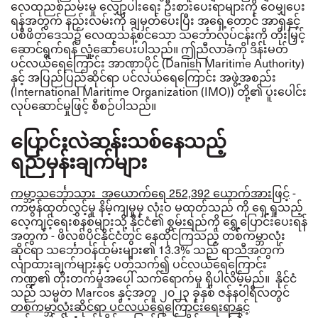
လေထုညစ်ညမ်းမှု လျှော့ပါးရေး ဦးစားပေးရာများကို ဝေမျှပေး
ရန်အတွက် နည်းလမ်းကို ချမှတ်ပေးပြီး အရှေ့တောင် အာရှနှင့်
ပစိဖိတ်ဒေသ၌ လေထုသန့်စင်သော သင်္ဘောလုပ်ငန်းကို တိုးမြှင့်
ဆောင်ရွက်ရန် လှုံ့ဆော်ပေးပါသည်။
ဤညီလာခံကို ဒိန်းမတ်
ပင်လယ်ရေကြောင်း အာဏာပိုင်
(Danish Maritime Authority)
နှင့် အပြည်ပြည်ဆိုင်ရာ ပင်လယ်ရေကြောင်း အဖွဲ့အစည်း
(International Maritime Organization (IMO)) တို့၏ ပူးပေါင်း
လုပ်ဆောင်မှုဖြင့် စီစဉ်ပါသည်။
ပြောင်းလဲဆန်းသစ်နေသည့်
ရည်မှန်းချက်များ
ကမ္ဘာ့သင်္ဘောသား အယောက်ရေ
252,392
ယောက်အားဖြင့်
-
ကာဗွန်ထုတ်လွှင့်မှု နိမ့်ကျမှုမှ လုံးဝ မထုတ်သည် ကို ရှေ့ရှုသည့်
လေ့ကျင့်ရေးစနစ်များသို့ နိုင်ငံ၏ စွမ်းရည်ကို ရွှေ့ပြောင်းပေးရန်
အတွက် - ဖိလစ်ပိုင်နိုင်ငံတွင် နေထိုင်ကြသည့် တစ်ကမ္ဘာလုံး
ဆိုင်ရာ သင်္ဘောဝန်ထမ်းများ၏ 13.3% သည် ရာသီအတွက်
လျာထားချက်များနှင့် ပတ်သက်၍ ပင်လယ်ရေကြောင်း
ကဏ္ဍ၏ တိုးတက်မှုအပေါ် သက်ရောက်မှု ရှိပါလိမ့်မည်။
နိုင်ငံ
သည် သမ္မတ
Marcos
နှင့်အတူ ၂၀၂၃ ခုနှစ် ဇန်နဝါရီလတွင်
တစ်ကမ္ဘာလုံးဆိုင်ရာ ပင်လယ်ရေကြောင်းရေးရာနှင့်