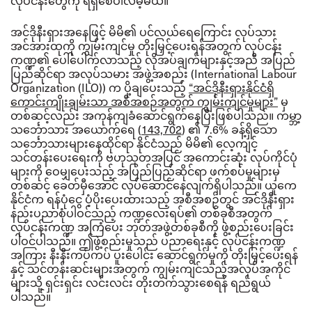
လုပ်ငန်းတွေကို ရရှိစေပါလိမ့်မယ်။”
အင်ဒိုနီးရှားအနေဖြင့် မိမိ၏ ပင်လယ်ရေကြောင်း လုပ်သား
အင်အားထုကို ကျွမ်းကျင်မှု တိုးမြှင့်ပေးရန်အတွက် လုပ်ငန်း
ကဏ္ဍ၏ ပေါ်ပေါက်လာသည့် လိုအပ်ချက်များနှင့်အညီ အပြည်
ပြည်ဆိုင်ရာ အလုပ်သမား အဖွဲ့အစည်း (
International Labour
Organization (ILO)) က ပို့ချပေးသည့်
“အင်ဒိုနီးရှားနိုင်ငံရှိ
ကောင်းကျိုးချမ်းသာ အစီအစဉ်အတွက် ကျွမ်းကျင်မှုများ”
မှ
တစ်ဆင့်လည်း အကုန်ကျခံဆောင်ရွက်နေပြီးဖြစ်ပါသည်။
ကမ္ဘာ့
သင်္ဘောသား အယောက်ရေ
(
143,702
)
၏
7.6% ခန့်ရှိသော
သင်္ဘောသားများနေထိုင်ရာ နိုင်ငံသည် မိမိ၏ လေ့ကျင့်
သင်တန်းပေးရေးကို ဗဟုသုတအပြင် အကောင်းဆုံး လုပ်ကိုင်ပုံ
များကို ဝေမျှပေးသည့် အပြည်ပြည်ဆိုင်ရာ ဖက်စပ်မှုများမှ
တစ်ဆင့် ခေတ်မှီအောင် လုပ်ဆောင်နေလျက်ရှိပါသည်။
ယူကေ
နိုင်ငံက ရန်ပုံငွေ ပံ့ပိုးပေးထားသည့် အစီအစဉ်တွင် အင်ဒိုနီးရှား
နည်းပညာစုံပါဝင်သည့် ကဏ္ဍလေးရပ်၏ တစ်ခုစီအတွက်
လုပ်ငန်းကဏ္ဍ အကြံပေး ဘုတ်အဖွဲ့တစ်ခုစီကို ဖွဲ့စည်းပေးခြင်း
ပါဝင်ပါသည်။
ဤဖွဲ့စည်းမှုသည် ပညာရေးနှင့် လုပ်ငန်းကဏ္ဍ
အကြား နီးနီးကပ်ကပ် ပူးပေါင်း ဆောင်ရွက်မှုကို တိုးမြှင့်ပေးရန်
နှင့် သင်တန်းဆင်းများအတွက် ကျွမ်းကျင်သည့်အလုပ်အကိုင်
များသို့ ရှင်းရှင်း လင်းလင်း တိုးတက်သွားစေရန် ရည်ရွယ်
ပါသည်။