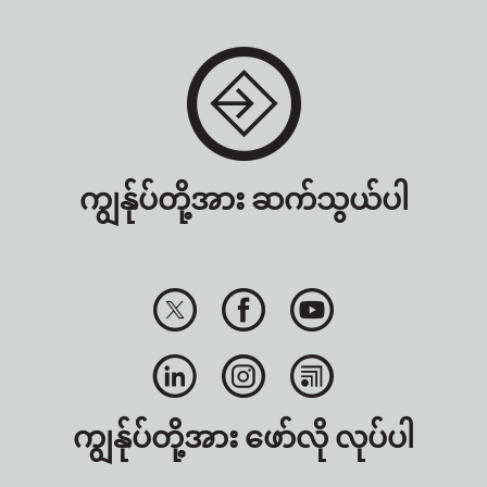
ကျွန်ုပ်တို့အား ဆက်သွယ်ပါ
ကျွန်ုပ်တို့အား ဖော်လို လုပ်ပါ