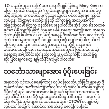
ILO မှ နည်းပညာ အကြံပေး အရာရှိချုပ်ဖြစ်သူ Mary Kent က
ပြောကြားလိုက်သည်မှာ “ကျွမ်းကျင်မှုများ အတွက် ဖက်စပ်မှု
အစီအစဉ်မှ ဖက်စပ်လုပ်ကိုင်သူတွေဟာ ပင်လယ်ရေကြောင်း
လုပ်ငန်း ကဏ္ဍမှာ ကောင်းမွန်တဲ့ သိက္ခာရှိရှိ အလုပ်အကိုင်
အခွင့်အလမ်းတွေကို ဖန်တီးပေးနေပါတယ်၊ အဲ့ဒါဟာ ဒေသတစ်
ခွင်မှာ ပိုမိုကျယ်ပြန့်တဲ့ လူမှုရေး-စီးပွားရေး အကျိုးကျေးဇူးတွေ
ရလာမှာဖြစ်ပါတယ်။
ကျမတို့အနေနဲ့ ဒီအစီအစဉ်က လေ့လာလို့
ရတဲ့ သင်ခန်းစာတွေကို ဝေမျှပေးသွားဖို့ မျှော်လင့်ပါတယ်၊ ဒါ
ကြောင့် တစ်ခြား ဒေသတွေမှာလည်း သူတို့ရဲ့ အနာဂတ်
ပင်လယ်ရေကြောင်း လုပ်သားအင်အားထုကို ပြင်ဆင်ပေးတဲ့
နေရာမှာ အကောင်းဆုံး နည်းလမ်းနဲ့ ပတ်သက်ပြီး အသိရှိရှိ
ဆုံးဖြတ်ချက်တွေ ချမှတ်နိုင်မှာဖြစ်ပါတယ်။”
သင်္ဘောသားများအား ပံ့ပိုးပေးခြင်း
အနာဂတ် ပင်လယ်ရေကြောင်း လုပ်ငန်းလည်ပတ်ခြင်းများမှာ ဒီ
ဂျစ်တဲလ်နှင့် အလိုအလျှောက်လုပ်သည့် အလုပ်ပတ်ဝန်းကျင်ကို
ပိုမိုသုံးစွဲမည့် လောင်စာအသစ်များနှင့် နည်းပညာအသစ်များ
ဖြင့် သိသိသာသာ ပိုမို ရှုပ်ထွေးလာနိုင်ဖွယ်ရှိသည်
- လေ့ကျင့်
ရေး စံချိန်စံညွှန်းများ၊ သင်္ဘောသားများ (
CTCW)
စာချုပ်နှင့်
လုပ်ထုံး အတွက် အောင်လက်မှတ်နှင့် စောင့်ကြပ်ခြင်း