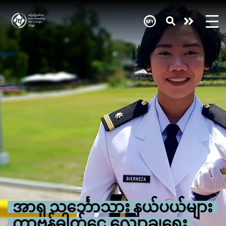
Skip
to
main
Need
content
help
now?
အာရှ သင်္ဘောသား နယ်ပယ်များ
ကာဗွန်ဓါတ်ငွေ့ လျှော့ချရေး