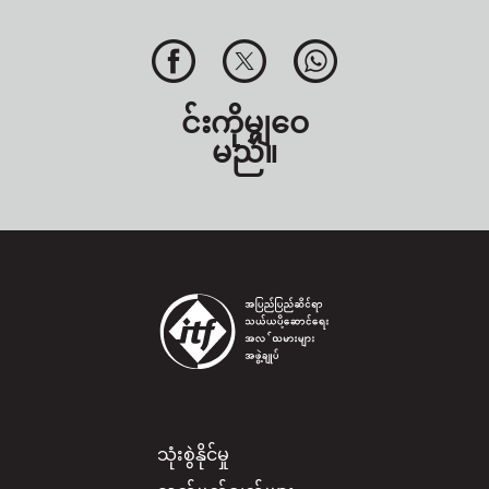
င်းကိုမျှဝေ
မည်။
Footer
သုံးစွဲနိုင်မှု