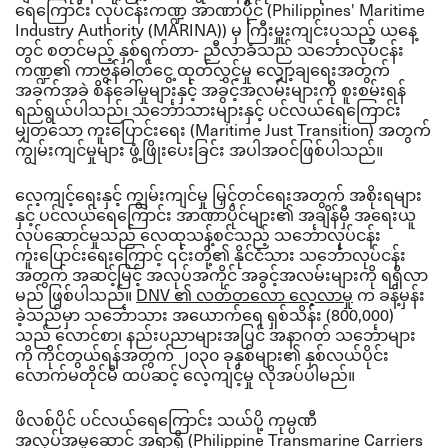
ရေကြောင်း လုပ်ငန်းကဏ္ဍ အာဏာပိုင် (
Philippines' Maritime
Industry Authority (MARINA)) မှ ကြီးမှူးကျင်းပသည့် ယနေ့
တွင် စတင်မည့် နှစ်ရက်တာ- ညီလာခံသည် သင်္ဘောလုပ်ငန်း
ကဏ္ဍ၏ ကာဗွန်ဓါတ်ငွေ့ ထုတ်လွှင့်မှု လျှော့ချရေးအတွက်
အခက်အခဲ စိန်ခေါ်မှုများနှင့် အခွင့်အလမ်းများကို စူးစမ်းရန်
ရည်ရွယ်ပါသည်၊ သင်္ဘောသားများနှင့် ပင်လယ်ရေကြောင်း
မျှတသော ကူးပြောင်းရေး (
Maritime Just Transition
) အတွက်
ကျွမ်းကျင်မှုများ ဖွံ့ဖြိုးပေးခြင်း အပါအဝင်ဖြစ်ပါသည်။
လေ့ကျင့်ရေးနှင့် ကျွမ်းကျင်မှု မြှင့်တင်ရေးအတွက် အစိုးရများ
နှင့် ပင်လယ်ရေကြောင်း အာဏာပိုင်များ၏ အချိန်မှီ အရေးယူ
လုပ်ဆောင်မှုသည် လေထုသန့်စင်သည့် သင်္ဘောလုပ်ငန်း
ကူးပြောင်းရေးကြောင့် ၎င်းတို့၏ နိုင်ငံသား သင်္ဘောလုပ်ငန်း
အတွက် အဆင့်မြင့် အလုပ်အကိုင် အခွင့်အလမ်းများကို ရရှိလာ
မည် ဖြစ်ပါသည်။
DNV
၏ လတ်တလော လေ့လာမှု
က ခန့်မှန်း
ခဲ့သည်မှာ သင်္ဘောသား အယောက်ရေ ရှစ်သိန်း (
800,000)
သည် လောင်စာ၊ နည်းပညာများအပြင် အနာဂတ် သင်္ဘောများ
ကို ကိုင်တွယ်ရန်အတွက် ၂၀၃၀ ခုနှစ်များ၏ နှစ်လယ်ပိုင်း
လောက်မတိုင်မီ ထပ်ဆင့် လေ့ကျင့်မှု လိုအပ်ပါမည်။
ဖိလစ်ပိုင် ပင်လယ်ရေကြောင်း သယ်ပို့ ကုမ္ပဏီ
အလုပ်အမှုဆောင် အရာရှိ (
Philippine Transmarine Carriers