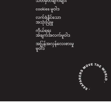
သတ်မှတ်ချက်များ
cookies မူဝါဒ
လက်ခံနိုင်သော
အသုံးပြုမှု
ကိုယ်ရေး
အချက်အလက်မူဝါဒ
အပြန်အလှန်လေးစားမှု
မူဝါဒ