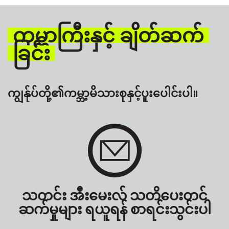
ကမ္ဘာကြီးနှင့် ချိတ်ဆက်
ခြင်း
ကျွန်ုပ်တို့၏ကမ္ဘာ့မိသားစုနှင့်ပူးပေါင်းပါ။
သတင်း အီးမေးလ် သတိပေးတင်
ဆက်မှုများ ရယူရန် စာရင်းသွင်းပါ