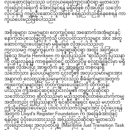
လုပ်ဆောင်ခြင်းသည် ပင်လယ်ရေကြောင်းဆိုင်ရာ မျှတသော
ကူးပြောင်းရေးကို အောင်မြင်ရန် မရှိမဖြစ် လိုအပ်ပြီး သင်္ဘော
လုပ်ငန်း၌ ကမ္ဘာ့ဦးဆောင်သူအဖြစ် ရေရှည်တည်ရှိနေစေရန် ကာ
ကွယ်ပေးမည်ဖြစ်ပါသည်။
အစိုးရများ၊ သမဂ္ဂများ၊ လေ့ကျင့်ရေး အဆောက်အအုံများနှင့်
နောက်ထပ်စသဖြင့်တို့ကဲ့သို့ ပါဝင်ပတ်သက်သူများ အား အတူ
ဆောင်ကျဥ်းပေးခြင်းမှာ မရှိမဖြစ် လိုအပ်ပါသည်ဟု
ကုလသမဂ္ဂ ကမ္ဘာ့ကွန်ပက် သမုဒ္ဒရာဆိုင်ရာ အထူး အကြံပေး
ဖြစ်သူ
Sturla Henriksen က ရှင်းပြသည်။
“ရာသီဥတု ပြဿနာ
ကို တွန်းလှန်ရန် ကာဗွန်ဓါတ်ငွေ့ ထုတ်လွှင့်မှု လျှော့ချခြင်းမှာ မရှိ
မဖြစ် လိုအပ်ပြီး အာရှတိုက် နှင့်
အာဖရိက
တစ်ဝန်းရှိ
သင်္ဘောသား နယ်ပယ်များက ၎င်းတို့၏ အလုပ်သမားများအား
အနာဂတ် လေထုညစ်ညမ်းမှုကင်းသည့် စီမံချက်များအတွက်
ကျွမ်းကျင်မှုများဖြင့် တတ်ကျွမ်းပေးခြင်းကို တိုက်တွန်း
ပါသည်။
ဤအဆင့်ဆင့်ပြောင်းလဲမှု၏ ကမ္ဘာလုံးဆိုင်ရာ
သဘောသဘာဝ ဆိုလိုသည်မှာ မည်သူတစ်ဦးတစ်ယောက်ကမျှ
အထီးတည်း ဤပြဿနာကို ရင်ဆိုင်ဖြေရှင်း ရမည် မဟုတ်ဘဲ
ဤသို့ဖြေရှင်းပေးမည့် ပါဝင်ပတ်သက်သူများအား ပံ့ပိုးပေးရန်
အတွက်
Lloyd’s Register Foundation က အခြေခံအားဖြင့်
ရန်ပုံငွေ ပံ့ပိုးပေးထားသည့် အပြည်ပြည်ဆိုင်ရာ မျှတသော
ကူးပြောင်းရေး အလုပ်တပ်ဖွဲ့ (Maritime Just Transition Task