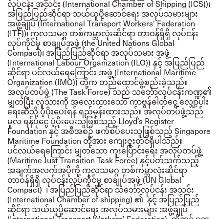
လုပ်ငန်း အသင်း (International Chamber of Shipping (ICS))၊
အပြည်ပြည်ဆိုင်ရာ သယ်ယူပို့ဆောင်ရေး အလုပ်သမားများ
အဖွဲ့ချုပ် (International Transport Workers’ Federation
(ITF))၊ ကုလသမဂ္ဂ တစ်ကမ္ဘာလုံးဆိုင်ရာ တာဝန်ရှိရှိ လုပ်ငန်း
လုပ်ကိုင်မှု စာချုပ်အဖွဲ့ (the United Nations Global
Compact)၊ အပြည်ပြည်ဆိုင်ရာ အလုပ်သမား အဖွဲ့
(International Labour Organization (ILO)) နှင့် အပြည်ပြည်
ဆိုင်ရာ ပင်လယ်ရေကြောင်း အဖွဲ့ (International Maritime
Organization (IMO)) တို့က တည်ထောင်ဖွဲ့စည်းခဲ့သည်။
အလုပ်တပ်ဖွဲ့ (
The Task Force) သည် သင်္ဘောလုပ်ငန်းကဏ္ဍ၏
မျှတပြီး လူသားကို အလေးထားသော ကာဗွန်ဓါတ်ငွေ့ လျှော့ပါး
ရေးဆီသို့ ပံ့ပိုးပေးရန် ရည်မှန်းထားသည်။
အလုပ်တပ်ဖွဲ့သည်
မူလ ရန်ပုံငွေ ပံ့ပိုးပေးသူဖြစ်သည့်
Lloyd’s Register
Foundation နှင့် အစီအစဉ် ဖက်စပ်ပေးသူဖြစ်သည့် Singapore
Maritime Foundation တို့အား ကျေးဇူးတင်ရှိပါသည်။
ပင်လယ်ရေကြောင်း မျှတသော ကူးပြောင်းရေး အလုပ်တပ်ဖွဲ့
(
Maritime Just Transition Task Force) နှင့်ပတ်သက်သည့်
အချက်အလက်အပိုကို ကုလသမဂ္ဂ တစ်ကမ္ဘာလုံးဆိုင်ရာ
တာဝန်ရှိရှိ လုပ်ငန်းလုပ်ကိုင်မှု စာချုပ်အဖွဲ့ (UN Global
Compact) ၊ အပြည်ပြည်ဆိုင်ရာ သင်္ဘောလုပ်ငန်း အသင်း
(International Chamber of shipping) ၏ နှင့် အပြည်ပြည်
ဆိုင်ရာ သယ်ယူပို့ဆောင်ရေး အလုပ်သမားများ အဖွဲ့ချုပ်
(International Transport Workers’ Federation) တို့တွင် တွေ့