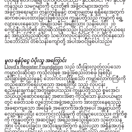
ကုန်သွယ် သမဂ္ဂများကို ၎င်းတို့၏ အဖွဲ့ဝင်များအတွက်
အခွင့်အရေးများ၊ တန်းတူရှိမှုနှင့် တရားမျှတမှု ရရှိရေးအတွက်
ဆက်စပ်ပေးထားခြင်းဖြစ်သည်။
ကျွန်ုပ်တို့သည် ကမ္ဘာကို ရွှေ့
လျားပေးနေသော အမျိုးသမီး အမျိုးသား သန်းပေါင်း ၂၀
ကျော်နီးပါးတို့၏ ပြောဆိုသံဖြစ်သည်၊ ပြည်တွင်းကုန်သွယ်ရေး
နှင့် အပြည်ပြည်ဆိုင်ရာ သင်္ဘောလုပ်ငန်းတွင် လုပ်ကိုင်နေသော
သင်္ဘောသား တစ်သန်းကျော်တို့ အပါအဝင်ဖြစ်ပါသည်။
မူလ ရန်ပုံငွေ ပံပိုးသူ အကြောင်း
Lloyd’s Register Foundation
သည် သီးခြားလွတ်လပ်သော
ကမ္ဘာလုံးဆိုင်ရာ ကုသိုလ်ဖြစ် အဖွဲ့အစည်းတစ်ခု ဖြစ်ပြီး
သီးခြားဖွဲ့စည်းမှုနှင့် ဘေးကင်းလုံခြုံသော ကမ္ဘာလောကကြီးကို
တည်ဆောက်ရေးဟူသော အရေးကြီး သည့် လုပ်ငန်း
ရည်မှန်းချက်နှင့်အတူဖြစ်ပါသည်။
ကျွန်ုပ်တို့သည် စွမ်းအင်၊
သယ်ယူပို့ဆောင်ရေးနှင့် အစားအစာ ကဲ့သို့သော နယ်ပယ်များ
တွင် ခေတ်သစ် လူ့ဘောင်အဖွဲ့အစည်းက အားထားနေရသည့်
အခရာကျသော အခြေခံ အဆောက်အအုံအပေါ် အန္တရာယ်ကို
လျှော့ချပေးပြီး ဘေးကင်းလုံခြုံမှုကို တိုးမြှင့်ပေးသည်။
ဤကိစ္စ
ကို ကျွန်ုပ်တို့က အဆင့်မြင့် အရည်အသွေးရှိသော သုတေသန
အား ပံ့ပိုးပေးခြင်း၊ အသုံးချမှုအတွက် နည်းပညာ အရှိန်အဟုန်
မြှင့်တင်ပေးခြင်းနှင့် ပညာရေးနှင့် အများပြည်သူ ကမ်းလှမ်း