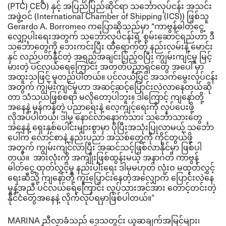
(PTC) CEO) နှင့် အပြည်ပြည်ဆိုင်ရာ သင်္ဘောလုပ်ငန်း အသင်း
အဖွဲ့ဝင် (International Chamber of Shipping (ICS)) ဖြစ်သူ
Gerardo A. Borromeo ကပြောဆိုသည်မှာ “ကာဗွန်ဓါတ်ငွေ့
လျှော့ပါးရေးအတွက် သင်္ဘောလုပ်ငန်းရဲ့ စွမ်းဆောင်ရည်ဟာ ဒီ
သင်္ဘောတွေကို ဘေးကင်းပြီး ထိရောက်တဲ့ နည်းလမ်းနဲ့ မောင်း
နှင် လည်ပတ်နိုင်တဲ့ အရည်အချင်းပြည့်ဝပြီး ကျွမ်းကျင်မှု မြင့်
မားတဲ့ ပင်လယ်ရေကြောင်း အတတ်ပညာရှင်တွေ အပေါ် မှာ
အထူးသဖြင့် မူတည်ပါတယ်။
ပင်လယ်ပြင် အသက်မွေးလုပ်ငန်း
အတွက် ကျွမ်းကျင်မှုဟာ အဆင့်ဆင့်ပြောင်းလဲလာနေတယ်ဆို
တာ သံသယဖြစ်စရာ မလိုတော့ပါဘူး။
ဒါကြောင့် ကျနော်တို့
အနေနဲ့ မှန်ကန်တဲ့ ပညာရေးနဲ့ လေ့ကျင့်ရေးကို လုပ်ပေးဖို့
လိုအပ်ပါတယ်၊ ဒါမှ နောင်လာနောက်သား သင်္ဘောသားတွေ
အနေနဲ့ ရှေးနှစ်ပေါင်းများစွာမှာ ပိုပြီးအသုံးပြုလာမယ့် သင်္ဘော
ပေါ်က လောင်စာနဲ့ နည်းပညာ အသစ်တွေကို ကိုင်တွယ်ဖို့
အတွက် ကျွမ်းကျင်လာပြီး အဆင်သင့်ဖြစ်လာနိုင်မှာ ဖြစ်ပါ
တယ်။
အားလုံးကို အကျိုးဖြစ်ထွန်းမယ့် အနာဂတ် ကာဗွန်
ဓါတ်ငွေ့ ထုတ်လွှင့်မှု နည်းပါးရေး ဒါမှမဟုတ် လုံးဝ မထုတ်လွှင့်
ရေးဆီသို့ ကျနော်တို့ ကူးပြောင်းနေတဲ့အလျှောက် ပြောင်းလဲနေ
မှုနဲ့အညီ ပင်လယ်ရေကြောင်း လုပ်သားအင်အား တောင့်တင်းတဲ့
နိုင်ငံတွေအနေနဲ့ လိုက်လုပ်ရမှာဖြစ်ပါတယ်။”
MARINA ညီလာခံသည် ဒေသတွင်း ယူဆချက်အမြင်များ၊