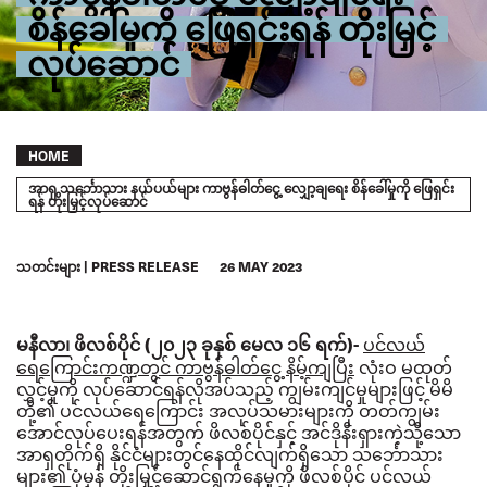
စိန်ခေါ်မှုကို ဖြေရှင်းရန် တိုးမြှင့်
လုပ်ဆောင်
Breadcrumb
HOME
အာရှ သင်္ဘောသား နယ်ပယ်များ ကာဗွန်ဓါတ်ငွေ့ လျှော့ချရေး စိန်ခေါ်မှုကို ဖြေရှင်း
ရန် တိုးမြှင့်လုပ်ဆောင်
သတင်းများ
PRESS RELEASE
26 MAY 2023
ပင်လယ်
မနီလာ၊ ဖိလစ်ပိုင် (၂၀၂၃ ခုနှစ် မေလ ၁၆ ရက်)-
ရေကြောင်းကဏ္ဍတွင် ကာဗွန်ဓါတ်ငွေ့ နိမ့်ကျပြီး
လုံးဝ မထုတ်
လွှင့်မှုကို လုပ်ဆောင်ရန်လိုအပ်သည့် ကျွမ်းကျင်မှုများဖြင့် မိမိ
တို့၏ ပင်လယ်ရေကြောင်း အလုပ်သမားများကို တတ်ကျွမ်း
အောင်လုပ်ပေးရန်အတွက် ဖိလစ်ပိုင်နှင့် အင်ဒိုနီးရှားကဲ့သို့သော
အာရှတိုက်ရှိ နိုင်ငံများတွင်နေထိုင်လျက်ရှိသော သင်္ဘောသား
များ၏ ပုံမှန် တိုးမြှင့်ဆောင်ရွက်နေမှုကို ဖိလစ်ပိုင် ပင်လယ်