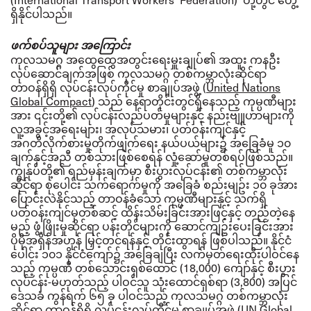
ရှိနိုင်ပါသည်။
ဖက်စပ်သူများ အကြောင်း
ကုလသမဂ္ဂ အထွေထွေအတွင်းရေးမှူးချုပ်၏ အထူး ကနဦး
လုပ်ဆောင်ချက်အဖြစ်
ကုလသမဂ္ဂ တစ်ကမ္ဘာလုံးဆိုင်ရာ
တာဝန်ရှိရှိ လုပ်ငန်းလုပ်ကိုင်မှု စာချုပ်အဖွဲ့
(
United Nations
Global Compact
)
သည် နေရာတိုင်းတွင်ရှိနေသည့် ကုမ္ပဏီများ
အား ၎င်းတို့၏ လုပ်ငန်းလည်ပတ်မှုများနှင့် နည်းဗျူဟာများကို
လူ့အခွင့်အရေးများ၊ အလုပ်သမား၊ ပတ်ဝန်းကျင်နှင့်
အဂတိလိုက်စားမှုတိုက်ဖျက်ရေး နယ်ပယ်များ၌ အခြေခံမူ ၁၀
ချက်နှင့်အညီ တစ်သားဖြစ်စေရန် လှုံ့ဆော်မှုတစ်ရပ်ဖြစ်သည်။
ကျွန်ုပ်တို့၏ ရည်မှန်းချက်မှာ စီးပွားလုပ်ငန်း၏ တစ်ကမ္ဘာလုံး
ဆိုင်ရာ စုပေါင်း သက်ရောက်မှုကို အခြေခံ စည်းမျဥ်း ၁၀ ခုအား
ပြောင်းလဲနိုင်သည့် တာဝန်ခံသော ကုမ္ပဏီများနှင့် သက်ရှိ
ပတ်ဝန်းကျင်မှတစ်ဆင့် ထိန်းသိမ်းခြင်းအားဖြင့်နှင့် တည်တဲ့နေ
မည့် ဖွံ့ဖြိုးမှုဆိုင်ရာ ပန်းတိုင်များကို ဆောင်ကျဥ်းပေးခြင်းအား
ပိုမိုအရှိန်အဟုန် မြှင့်တင်ရန်နှင့် တိုင်းထွာရန် ဖြစ်ပါသည်။
နိုင်ငံ
ပေါင်း ၁၀၁ နိုင်ငံကျော်၌ အခြေချပြီး လက်မှတ်ရေးထိုးပါဝင်နေ
သည့် ကုမ္ပဏီ တစ်သောင်းရှစ်ထောင် (
18,000) ကျော်နှင့် စီးပွား
လုပ်ငန်း-မဟုတ်သည့် ပါဝင်သူ သုံးထောင်ရှစ်ရာ (3,800) အပြင်
ဒေသခံ ကွန်ရက် ၆၅ ခု ပါဝင်သည့် ကုလသမဂ္ဂ တစ်ကမ္ဘာလုံး
ဆိုင်ရာ တာဝန်ရှိရှိ လုပ်ငန်းလုပ်ကိုင်မှု စာချုပ်အဖွဲ့ (UN Global