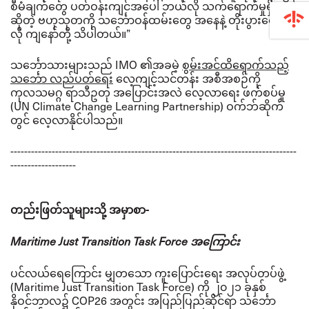
စီမံချက်တွေ ပတ်ဝန်းကျင်အပေါ် ဘယ်လို သက်ရောက်မှုရှိတယ်
ဆိုတဲ့ ဗဟုသုတကို သင်္ဘောဝန်ထမ်းတွေ အနေနဲ့ တိုးပွားစေမယ်
လို ကျနော်တို့ သိပါတယ်။”
သင်္ဘောသားများသည်
IMO ၏အခမဲ့
စွမ်းအင်ထိရောက်သည့်
သင်္ဘော လည်ပတ်ရေး
လေ့ကျင့်သင်တန်း အစီအစဉ်ကို
ကုလသမဂ္ဂ ရာသီဥတု အပြောင်းအလဲ လေ့လာရေး ဖက်စပ်မှု
(UN Climate Change Learning Partnership) ဝက်ဘ်ဆိုက်
တွင် လေ့လာနိုင်ပါသည်။
-----------------------------------------------------------------------------------
-------------------
တည်းဖြတ်သူများသို့ အမှာစာ-
Maritime Just Transition Task Force အကြောင်း
ပင်လယ်ရေကြောင်း မျှတသော ကူးပြောင်းရေး အလုပ်တပ်ဖွဲ့
(
Maritime Just Transition Task Force) ကို ၂၀၂၁ ခုနှစ်
နိုဝင်ဘာလ၌ COP26 အတွင်း အပြည်ပြည်ဆိုင်ရာ သင်္ဘော