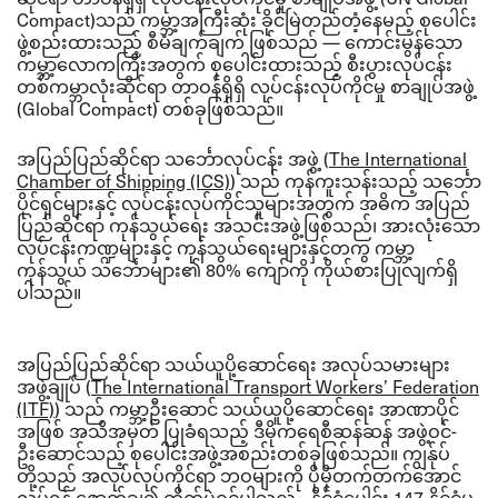
Compact)သည် ကမ္ဘာ့အကြီးဆုံး ခိုင်မြဲတည်တံ့နေမည့် စုပေါင်း
ဖွဲ့စည်းထားသည့် စီမံချက်ချက် ဖြစ်သည် — ကောင်းမွန်သော
ကမ္ဘာ့လောကကြီးအတွက် စုပေါင်းထားသည့် စီးပွားလုပ်ငန်း
တစ်ကမ္ဘာလုံးဆိုင်ရာ တာဝန်ရှိရှိ လုပ်ငန်းလုပ်ကိုင်မှု စာချုပ်အဖွဲ့
(Global Compact) တစ်ခုဖြစ်သည်။
အပြည်ပြည်ဆိုင်ရာ သင်္ဘောလုပ်ငန်း အဖွဲ့ (
The International
Chamber of Shipping (ICS)
) သည် ကုန်ကူးသန်းသည့် သင်္ဘော
ပိုင်ရှင်များနှင့် လုပ်ငန်းလုပ်ကိုင်သူများအတွက် အဓိက အပြည်
ပြည်ဆိုင်ရာ ကုန်သွယ်ရေး အသင်းအဖွဲ့ဖြစ်သည်၊ အားလုံးသော
လုပ်ငန်းကဏ္ဍများနှင့် ကုန်သွယ်ရေးများနှင့်တကွ ကမ္ဘာ့
ကုန်သွယ် သင်္ဘောများ၏ 80% ကျော်ကို ကိုယ်စားပြုလျက်ရှိ
ပါသည်။
အပြည်ပြည်ဆိုင်ရာ သယ်ယူပို့ဆောင်ရေး အလုပ်သမားများ
အဖွဲ့ချုပ် (
The International Transport Workers’ Federation
(ITF)
) သည် ကမ္ဘာ့ဦးဆောင် သယ်ယူပို့ဆောင်ရေး အာဏာပိုင်
အဖြစ် အသိအမှတ် ပြုခံရသည့် ဒီမိုကရေစီဆန်ဆန် အဖွဲ့ဝင်-
ဦးဆောင်သည့် စုပေါင်းအဖွဲ့အစည်းတစ်ခုဖြစ်သည်။
ကျွန်ုပ်
တို့သည် အလုပ်လုပ်ကိုင်ရာ ဘဝများကို ပိုမိုတက်တက်အောင်
လုပ်ရန် ဇောက်ချ၍ တိုက်ပွဲဝင်ပါသည် - နိုင်ငံပေါင်း
147 နိုင်ငံမှ