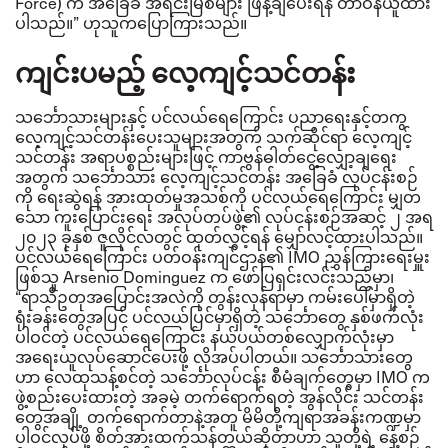
Force) က အခြေခံ အရင်းမြစ်များ ဖြန့်ချိပေးရန် တာဝန်ယူထား
ပါသည်။” ဟုသူကပြောကြားသည်။
ကျင်းပမည့် လေ့ကျင့်သင်တန်း
သင်္ဘောသားများနှင့် ပင်လယ်ရေကြောင်း ပညာရေးနှင့်တကွ
လေ့ကျင့်သင်တန်းပေးသူများအတွက် သက်ဆိုင်ရာ လေ့ကျင့်
သင်တန်း အရာပစ္စည်းများဖြင့် ကာဗွန်ဓါတ်ငွေ့လျှော့ချရေး
အတွက် သင်္ဘောသား လေ့ကျင့်သင်တန်း အခြေခံ လုပ်ငန်းစဉ်
ကို ရေးဆွဲရန် အားထုတ်မှုအသစ်ကို ပင်လယ်ရေကြောင်း မျှတ
သော ကူးပြောင်းရေး အလုပ်တပ်ဖွဲ့၏ လုပ်ငန်းစဉ်အဆင့် ၂ အရ
၂၀၂၃ ခုနှစ် ဇူလိုင်လတွင် ထုတ်လွှင့်ရန် မျှော်လင့်ထားပါသည်။
ပင်လယ်ရေကြောင်း ပတ်ဝန်းကျင်ဌာန၏
IMO ညွှန်ကြားရေးမှူး
ဖြစ်သူ Arsenio Dominguez က ဖော်ပြရှင်းလင်းသည်မှာ၊
“ရာသီဥတုအပြောင်းအလဲကို တွန်းလှန်ရာမှာ ကမ်းပေါ်မှာရှိတဲ့
ရုံးခန်းတွေအပြင် ပင်လယ်ပြင်မှာရှိတဲ့ သင်္ဘောတွေ နှစ်ဖက်လုံး
ပါဝင်တဲ့ ပင်လယ်ရေကြောင်း နယ်ပယ်တစ်လျှောက်လုံးမှာ
အရေးယူလုပ်ဆောင်ပေးဖို့ လိုအပ်ပါတယ်။
သင်္ဘောသားတွေ
ဟာ လေထုသန့်စင်တဲ့ သင်္ဘောလုပ်ငန်း စီမံချက်တွေမှာ
IMO က
ဖွဲ့စည်းပေးထားတဲ့ အခမဲ့ တက်ရောက်ရတဲ့ အွန်လိုင်း သင်တန်း
တွေအချို့ တက်ရောက်တာနဲ့အတူ မိမိတို့ကျရာအခန်းကဏ္ဍမှာ
ပါဝင်လုပ်ဖို့ စိတ်အားထက်သန်တယ်ဆိုတာဟာ သူတို့ရဲ့ နေ့စဉ်