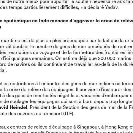
ns de notre mieux pour apporter le soutien nécessaire aux fam
ces temps particulièrement difficiles, » a déclaré Yadav.
e épidémique en Inde menace d’aggraver la crise de relèv
s
e maritime est de plus en plus préoccupée par le fait que la cris
urrait doubler le nombre de gens de mer empêchés de rentrer
des restrictions de voyage et de la fermeture des frontières lié
d’ici quelques semaines. On estime déjà que 200 000 marins 
ord de navires où ils continuent de travailler au-delà de la dur
ial.
lles restrictions à l’encontre des gens de mer indiens ne feron
r la crise de relève des équipages. Il convient d’instaurer de
 à des gens de mer testés négatifs et vaccinés d’embarquer s
in de soulager les équipages qui sont à bord depuis trop longte
, Président de la Section des gens de mer de la F
vid Heindel
nale des ouvriers du transport (ITF).
paux centres de relève d’équipage à Singapour, à Hong Kong e
bes unis ont interdit l’accès ou le transit via leurs ports et aé