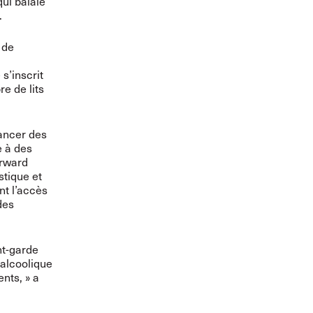
qui balaie
.
 de
s’inscrit
e de lits
ancer des
e à des
orward
stique et
nt l’accès
des
nt-garde
oalcoolique
nts, » a
.