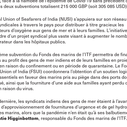
r, face à la flambée de l’épidémie de Covid-19 sans précédent 
es deux subventions totalisent 215 000 GBP (soit 305 085 USD)
l Union of Seafarers of India (NUSI) s’appuiera sur son réseau
yndicales à travers le pays pour distribuer à titre gracieux les
eurs d’oxygène aux gens de mer et à leurs familles. L’initiative 
dre d’un projet syndical plus vaste visant à augmenter le nombr
rateur dans les hôpitaux publics.
me subvention du Fonds des marins de l’ITF permettra de fin
s au profit des gens de mer indiens et de leurs familles en proi
s en raison du confinement ou en période de quarantaine. Le F
nion of India (FSUI) coordonnera l’obtention d’un soutien logi
ssentiels en faveur des marins pris au piège dans des ports do
ué, ainsi que la fourniture d’une aide aux familles ayant perdu 
 raison du virus.
dernière, les syndicats indiens des gens de mer étaient à l’ava
s d’approvisionnement de fournitures d’urgence et de gel hydr
des marins, alors que la pandémie n’en était qu’à ses balbutieme
, responsable du Fonds des marins de l’ITF
tie Higginbottom