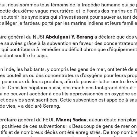
hui, nous sommes tous témoins de la tragédie humaine qui se 
cette deuxième vague meurtrière, et le Fonds des marins de l’I
 soutenir les syndicats qui s’investissent pour sauver autant d
 alléger le fardeau porté par les marins indiens et leurs famille
aire général du NUSI
a déclaré que des 
Abdulgani Y. Serang
tre sauvées grâce à la subvention en faveur des concentrateur
 qui contribuera à remédier au déficit chronique d’équipement
e dont souffre le pays.
en Inde, les habitants, y compris les gens de mer, ont tenté de 
es bouteilles ou des concentrateurs d’oxygène pour leurs pro
 pour ceux de leurs proches, afin de pouvoir lutter contre le v
ile. Dans les hôpitaux aussi, ces machines font grand défaut –
ui ne peuvent accéder à des lits approvisionnés en oxygène so
t des vies sont sacrifiées. Cette subvention est appelée à sa
de vies, » a déclaré Serang.
crétaire général du FSUI,
, aucun doute non plus
Manoj Yadav
positives de ces subventions : « Beaucoup de gens de mer on
itifs et de nombreux décès ont été enregistrés. De trop nombr