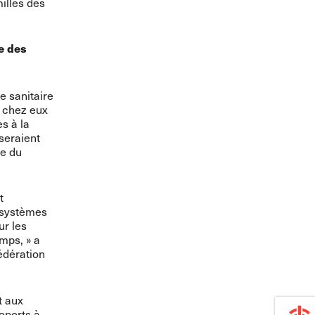
illes des
e des
e sanitaire
 chez eux
es à la
seraient
ée du
t
s systèmes
ur les
mps, » a
édération
t aux
roports à