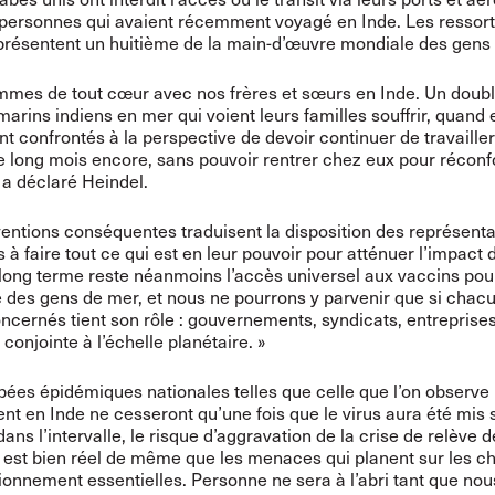
 personnes qui avaient récemment voyagé en Inde. Les ressort
présentent un huitième de la main-d’œuvre mondiale des gens
mes de tout cœur avec nos frères et sœurs en Inde. Un doubl
marins indiens en mer qui voient leurs familles souffrir, quand 
 confrontés à la perspective de devoir continuer de travailler
 long mois encore, sans pouvoir rentrer chez eux pour réconfo
 a déclaré Heindel.
entions conséquentes traduisent la disposition des représent
s à faire tout ce qui est en leur pouvoir pour atténuer l’impact 
 long terme reste néanmoins l’accès universel aux vaccins pou
 des gens de mer, et nous ne pourrons y parvenir que si chac
ncernés tient son rôle : gouvernements, syndicats, entreprises
conjointe à l’échelle planétaire. »
bées épidémiques nationales telles que celle que l’on observe
nt en Inde ne cesseront qu’une fois que le virus aura été mis 
dans l’intervalle, le risque d’aggravation de la crise de relève 
est bien réel de même que les menaces qui planent sur les c
ionnement essentielles. Personne ne sera à l’abri tant que nou