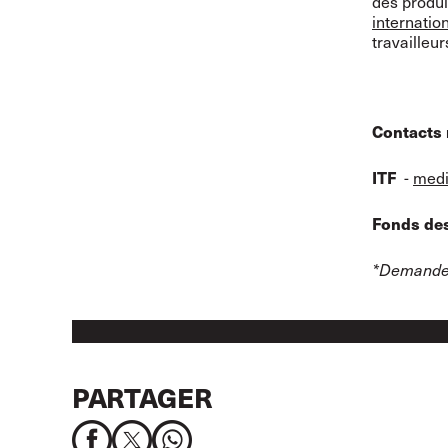
des produi
internatio
travailleu
Contacts 
-
medi
ITF
Fonds des
*Demandes
PARTAGER