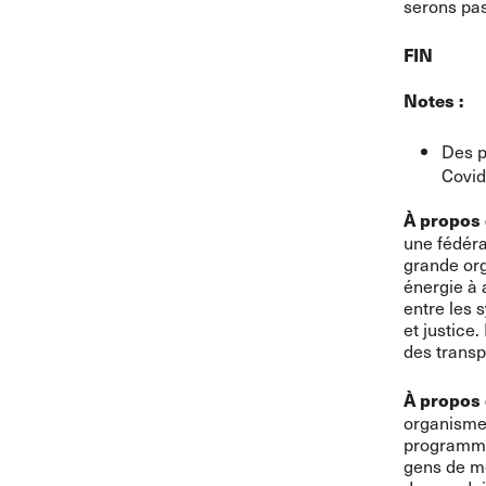
serons pas
FIN
Notes :
Des p
Covid
À propos 
une fédéra
grande org
énergie à 
entre les 
et justice
des transp
À propos 
organisme 
programmes
gens de me