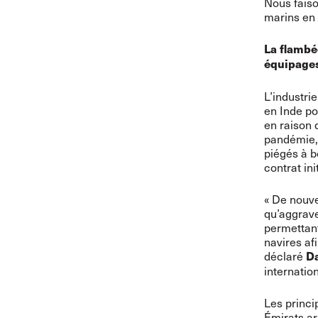
Nous faiso
marins en 
La flambé
équipage
L’industri
en Inde po
en raison 
pandémie, 
piégés à b
contrat init
« De nouve
qu’aggrave
permettant
navires af
déclaré
Da
internatio
Les princi
Émirats ara