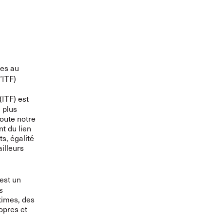
ées au
’ITF)
(ITF) est
 plus
oute notre
nt du lien
s, égalité
ailleurs
est un
s
times, des
opres et