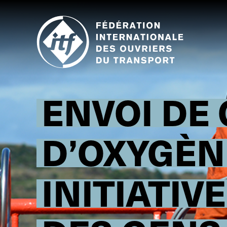
Skip
to
main
content
ENVOI DE
D’OXYGÈNE
INITIATIV