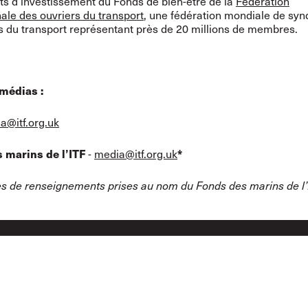
ts d’investissement du Fonds de bien-être de la
Fédération
nale des ouvriers du transport
, une fédération mondiale de syn
rs du transport représentant près de 20 millions de membres.
médias :
a@itf.org.uk
-
media@itf.org.uk
 marins de l’ITF
*
 de renseignements prises au nom du Fonds des marins de l’