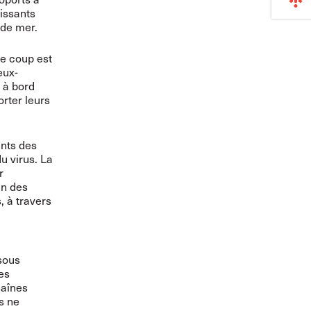
issants
 de mer.
e coup est
eux-
 à bord
rter leurs
ants des
du virus. La
r
un des
, à travers
sous
des
haînes
s ne