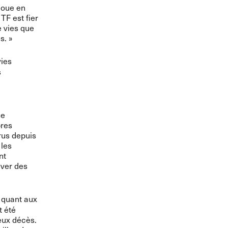
joue en
TF est fier
e vies que
s. »
vies
s
se
pres
irus depuis
 les
nt
uver des
 quant aux
t été
eux décès.