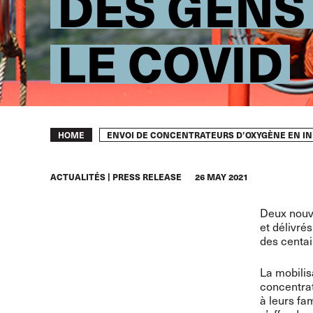
DES GENS
LE COVID
Breadcrumb
ENVOI DE CONCENTRATEURS D’OXYGÈNE EN INDE
HOME
ACTUALITÉS
PRESS RELEASE
26 MAY 2021
Deux nouve
et délivré
des centai
La mobilis
concentrat
à leurs fa