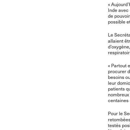
« Aujourd’
Inde avec 
de pouvoir
possible et
Le Secrét
allaient ê
d’oxygène,
respiratoir
« Partout 
procurer d
besoins ou
leur domic
patients q
nombreux e
centaines 
Pour le Se
retombées 
testés pos