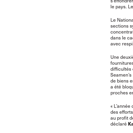
s’effondre
le pays. L
Le Nationa
sections s
concentrat
dans le ca
avec respi
Une deuxiè
fourniture
difficulté
Seamen’s U
de biens e
a été bloq
proches en
« L’année 
des effort
au profit 
déclaré
Ka