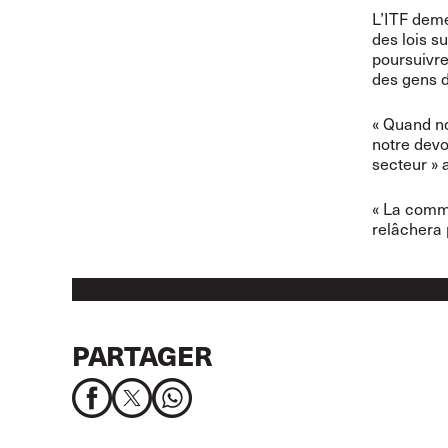
L’ITF deme
des lois s
poursuivre
des gens d
« Quand no
notre devo
secteur » 
« La commu
relâchera 
PARTAGER