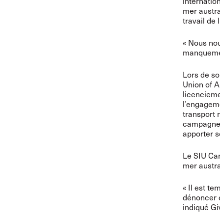
internatio
mer austra
travail de 
« Nous no
manquemen
Lors de so
Union of A
licencieme
l’engageme
transport 
campagne l
apporter s
Le SIU Can
mer austra
« Il est t
dénoncer c
indiqué Gi