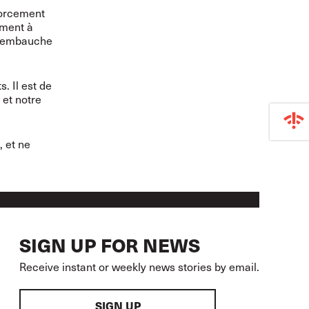
forcement
ement à
 réembauche
. Il est de
 et notre
, et ne
SIGN UP FOR NEWS
Receive instant or weekly news stories by email.
SIGN UP