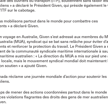
nale des ouvriers du transport (ITF), soutiennent sans faiblir le
liens » a déclaré le Président Given, qui préside également l
l’ITF sur le cabotage.
us mobilisons partout dans le monde pour combattre ces
ts » a déclaré Given.
n voyage en Australie, Given s’est adressé aux membres du M
ustralia (MUA), syndicat qui se bat sans relâche pour éviter d’
nts et renforcer la protection du travail. Le Président Given a 
nt de la communauté syndicale maritime internationale à sau
maritime australien : « La direction du MUA a mis sur pied une
ocale, mais le mouvement syndical mondial doit maintenant l
on soutien » a ajouté Given.
ada réclame une journée mondiale d’action pour soutenir les
liens.
emps de mener des actions coordonnées partout dans le monde
es violations flagrantes des droits des gens de mer australien
ven.