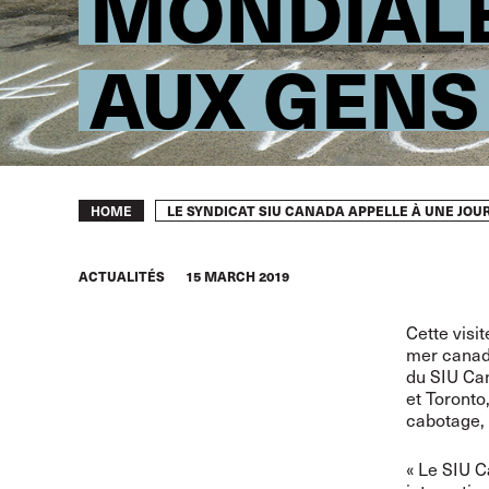
MONDIALE
AUX GENS
Breadcrumb
LE SYNDICAT SIU CANADA APPELLE À UNE JO
HOME
ACTUALITÉS
15 MARCH 2019
Cette visit
mer canadi
du SIU Ca
et Toronto
cabotage, 
« Le SIU C