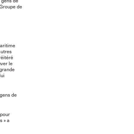
s gens de
e Groupe de
aritime
autres
réitéré
ver le
 grande
ui
 gens de
 pour
s » a