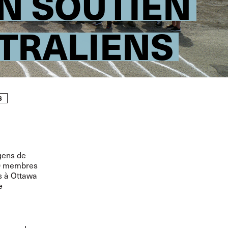
N SOUTIEN
TRALIENS
S
 gens de
00 membres
s à Ottawa
e