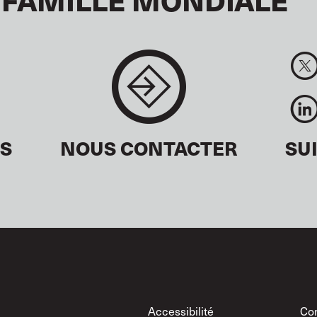
ÉS
NOUS CONTACTER
SU
Footer
Accessibilité
Con