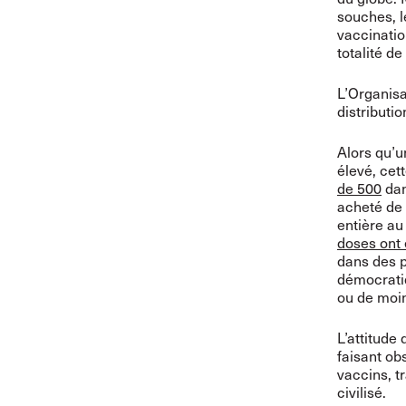
souches, 
vaccinatio
totalité d
L’Organisa
distributio
Alors qu’u
élevé, cet
de 500
dan
acheté de 
entière au
doses ont 
dans des p
démocratiq
ou de moin
L’attitude
faisant ob
vaccins, t
civilisé.