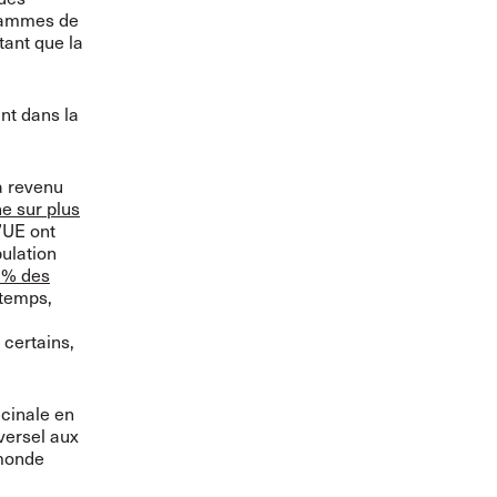
grammes de
tant que la
nt dans la
à revenu
e sur plus
’UE ont
ulation
 % des
temps,
 certains,
ccinale en
iversel aux
 monde