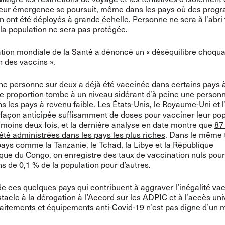
leur émergence se poursuit, même dans les pays où des pro
n ont été déployés à grande échelle. Personne ne sera à l’abri 
e la population ne sera pas protégée.
tion mondiale de la Santé a dénoncé un « déséquilibre choqua
n des vaccins ».
ne personne sur deux a déjà été vaccinée dans certains pays 
te proportion tombe à un niveau sidérant d’à peine
une personn
s les pays à revenu faible. Les États-Unis, le Royaume-Uni et l
façon anticipée suffisamment de doses pour vacciner leur pop
 moins deux fois, et la dernière analyse en date montre que
87
été administrées dans les pays les plus riches
. Dans le même 
ays comme la Tanzanie, le Tchad, la Libye et la République
ue du Congo, on enregistre des taux de vaccination nuls pour
s de 0,1 % de la population pour d’autres.
 de ces quelques pays qui contribuent à aggraver l’inégalité va
stacle à la dérogation à l’Accord sur les ADPIC et à l’accès un
raitements et équipements anti-Covid-19 n’est pas digne d’un