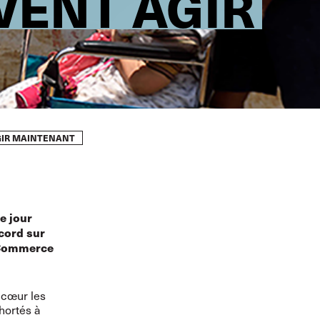
ENT AGIR
GIR MAINTENANT
e jour
cord sur
u Commerce
 cœur les
hortés à