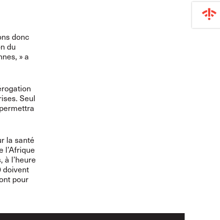
sons donc
on du
nes, » a
érogation
rises. Seul
 permettra
r la santé
e l’Afrique
, à l’heure
 doivent
ront pour