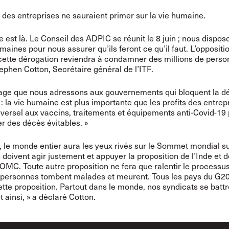
s des entreprises ne sauraient primer sur la vie humaine.
e est là. Le Conseil des ADPIC se réunit le 8 juin ; nous dispo
emaines pour nous assurer qu’ils feront ce qu’il faut. L’oppositi
cette dérogation reviendra à condamner des millions de person
ephen Cotton, Secrétaire général de l’ITF.
age que nous adressons aux gouvernements qui bloquent la d
 : la vie humaine est plus importante que les profits des entrep
iversel aux vaccins, traitements et équipements anti-Covid-19
 des décès évitables. »
, le monde entier aura les yeux rivés sur le Sommet mondial su
s doivent agir justement et appuyer la proposition de l’Inde et d
’OMC. Toute autre proposition ne fera que ralentir le processus
 personnes tombent malades et meurent. Tous les pays du G20
ette proposition. Partout dans le monde, nos syndicats se batt
it ainsi, » a déclaré Cotton.