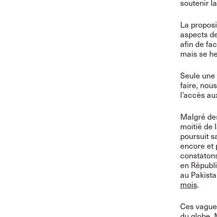
soutenir l
La proposi
aspects de
afin de fac
mais se he
Seule une 
faire, nous
l’accès au
Malgré des
moitié de 
poursuit s
encore et 
constatons
en Républi
au Pakista
mois
.
Ces vagues
du globe. 