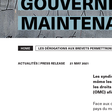
GOUVERNE
MAINTEN
Breadcrumb
LES DÉROGATIONS AUX BREVETS PERMETTRONT
HOME
ACTUALITÉS
PRESS RELEASE
21 MAY 2021
Les syndi
même les 
les droit
(OMC) afi
Face aux c
pays du mo