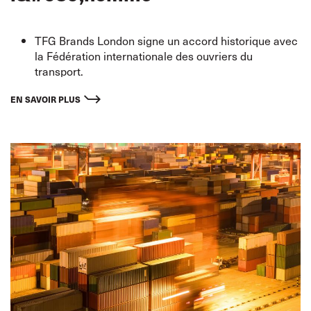
TFG Brands London signe un accord historique avec
la Fédération internationale des ouvriers du
transport.
Le groupe TFG, propriétaire de marques telles que
Hobbs et Whistles, devient la première société du
EN SAVOIR PLUS
secteur de la mode à