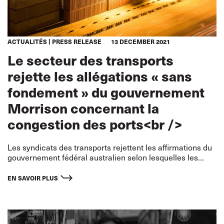
ACTUALITÉS
PRESS RELEASE
13 DECEMBER 2021
Le secteur des transports
rejette les allégations « sans
fondement » du gouvernement
Morrison concernant la
congestion des ports<br />
Les syndicats des transports rejettent les affirmations du
gouvernement fédéral australien selon lesquelles les
complications actuelles rencontrées dans les chaînes
d’approvisionnement seraient propres à ce pays, ou que
EN SAVOIR PLUS
les livraisons potentiellemen