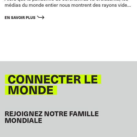
médias du monde entier nous montrent des rayons vides
des supermarchés, la ruée de clients paniqués
provoquant une pénurie de certains produits et
EN SAVOIR PLUS
médicaments.
CONNECTER LE
MONDE
REJOIGNEZ NOTRE FAMILLE
MONDIALE