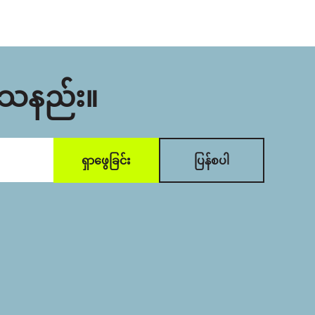
ုင်သနည်း။