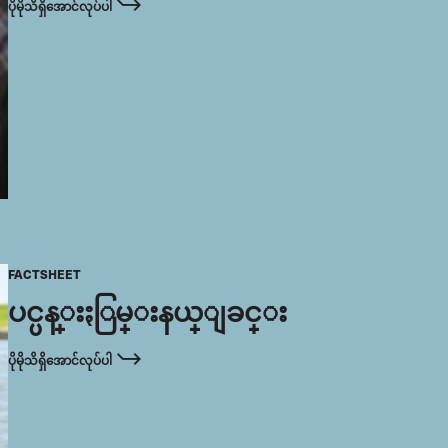
ပိုမိုသိရှိအောင်လုပ်ပါ
FACTSHEET
ပင္ပန္းႏြမ္းနယ္ျခင္း
ပိုမိုသိရှိအောင်လုပ်ပါ