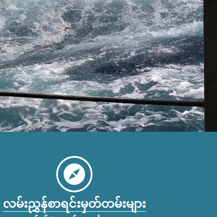
လမ်းညွှန်စာရင်းမှတ်တမ်းများ