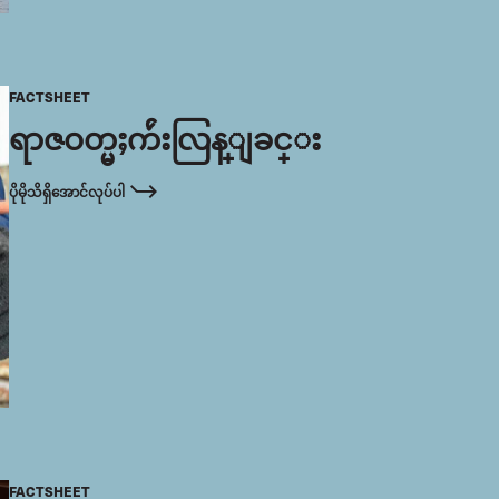
FACTSHEET
ရာဇဝတ္မႈက်ဴးလြန္ျခင္း
ပိုမိုသိရှိအောင်လုပ်ပါ
FACTSHEET