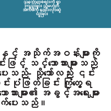
သင်္ဘောတစ်စင်းကို ရှာ
ကြည့်ခြင်း သို့မဟုတ်
အက်ဖ်ကို ဒေါင်းလုဒ်ဆွဲ
ယူခြင်း
ျားနှင့် အသိုက်အဝန်းများကို
်းဖြင့် သင်္ဘောသားများသည်
ပေးသည်
-
သို့သော်လည်း ၎င်း
င်းပုံဖြတ်ခြင်း ကြုံတွေ့ရ
ာသားများ၏ အခွင့်အရေးများ
ိုက်ပေးသည်။