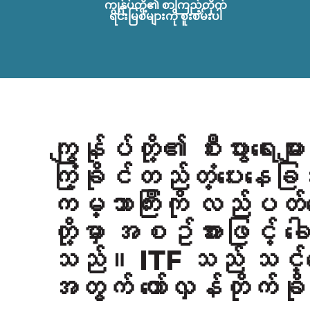
ကျွန်ုပ်တို့၏ စာကြည့်တိုက်
ရင်းမြစ်များကို စူးစမ်းပါ
ကျွန်ုပ်တို့၏ စီးပွားရေးမ
ကြံ့ခိုင်တည်တံ့ပေးနေခြင
ကမ္ဘာကြီးကို လည်ပတ်
တို့မှာ အစဥ်အားဖြင့် ခေါ
သည်။
ITF
သည် သင်္ဘေ
အတွက် တော်လှန်တိုက်ခ