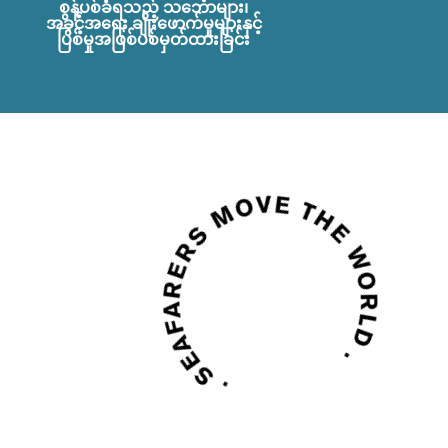
စွန့်ပစ်ခံရသည့် သင်္ဘောများ၊
အခွင့်အရေး ချိုးဖောက်မှုများနှင့်
ပြစ်မှုအဖြစ်ပစ်မှတ်ထားခြင်း