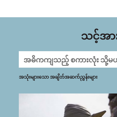
သင့်အား 
အသုံးများသော အချိတ်အဆက်ညွှန်းများ