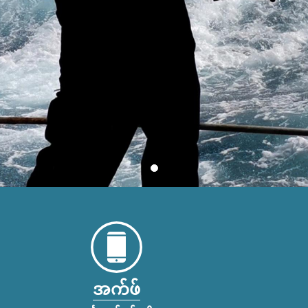
အက်ဖ်