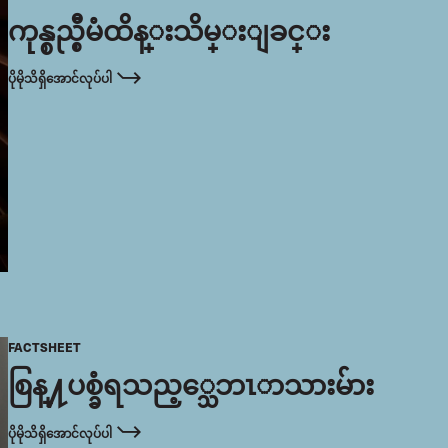
ကုန္စည္စီမံထိန္းသိမ္းျခင္း
ပိုမိုသိရှိအောင်လုပ်ပါ
FACTSHEET
စြန္႔ပစ္ခံရသည့္သေဘၤာသားမ်ား
ပိုမိုသိရှိအောင်လုပ်ပါ