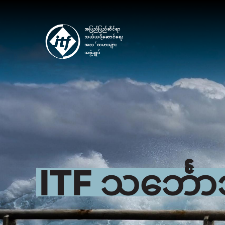
Skip
to
main
content
ITF သင်္ဘေ