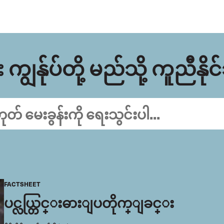
ကျွန်ုပ်တို့ မည်သို့ ကူညီနိ
FACTSHEET
ပင္လယ္တြင္းဓားျပတိုက္ျခင္း