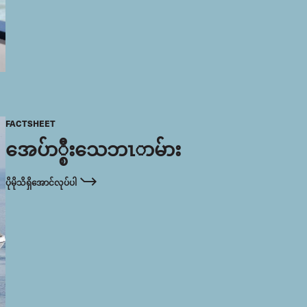
FACTSHEET
အေပ်ာ္စီးသေဘၤာမ်ား
ပိုမိုသိရှိအောင်လုပ်ပါ