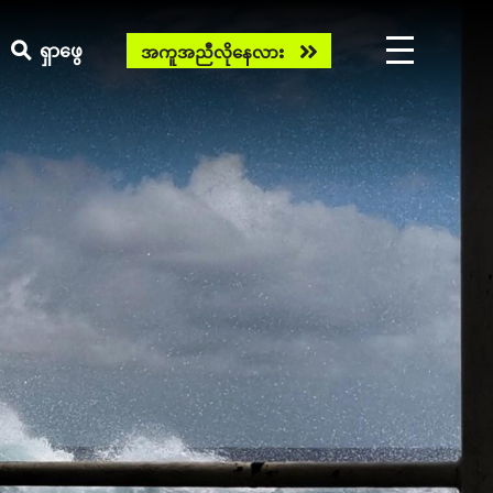
Need
ရှာဖွေ
အကူအညီလိုနေလား
help
now?