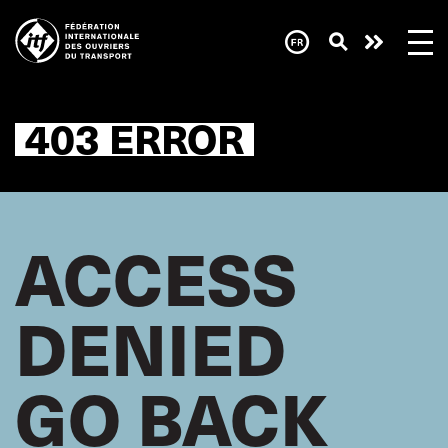
Skip
to
main
content
403 ERROR
ACCESS
DENIED
GO BACK